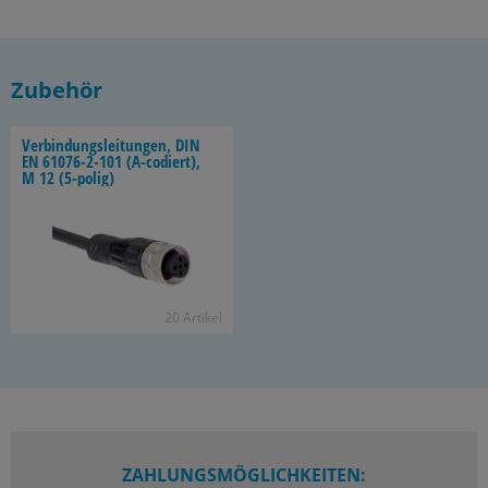
Zubehör
Ver­bin­dungs­lei­tun­gen, DIN
EN 61076-​2-101 (A-​codiert),
M 12 (5-​polig)
20 Ar­ti­kel
ZAHLUNGSMÖGLICHKEITEN: