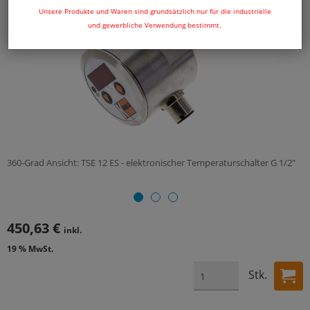
Unsere Produkte und Waren sind grundsätzlich nur für die industrielle
und gewerbliche Verwendung bestimmt.
360-Grad Ansicht: TSE 12 ES - elektronischer Temperaturschalter G 1/2"
450,63 €
inkl.
19 % MwSt.
Stk.