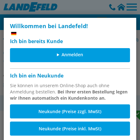
Willkommen bei Landefeld!
Elektronische Temperaturschalter, -20°C bis +120°C (Auslaufartikel)
Ich bin bereits Kunde
elektronischer Temperaturschalter
Anmelden
G 1/2"
Artikelnummer:
TSE 12 ES
Ich bin ein Neukunde
Andere Varianten des Artikels
Sie können in unserem Online-Shop auch ohne
Anmeldung bestellen.
Bei Ihrer ersten Bestellung legen
wir Ihnen automatisch ein Kundenkonto an.
MwSt.
Neukunde (Preise zzgl. MwSt)
Neukunde (Preise inkl. MwSt)