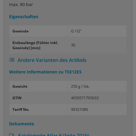
max. 80 bar
Eigenschaften
Ge­win­de
G 1/2"
Ein­bau­län­ge (Füh­ler inkl.
30
Ge­win­de) [mm]
Andere Varianten des Artikels
Weitere Informationen zu
TSE12ES
Gewicht
250 g / Stk.
GTIN
4050571705633
Tariff No.
90321080
Dokumente
Katalogseite Atlas 9 (Seite 701b)