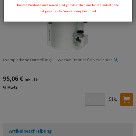
Unsere Produkte und Waren sind grundsätzlich nur für die industrielle
und gewerbliche Verwendung bestimmt.
Exemplarische Darstellung: Öl-Wasser-Trenner für Verdichter
95,06 €
inkl. 19
% MwSt.
Stk.
Artikelbeschreibung