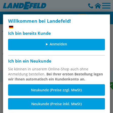
Willkommen bei Landefeld!
Öl-Wasser-Trenner für Druckluftkompressorenkondensate
Ich bin bereits Kunde
Ersatzfilter Filterabluft
Anmelden
Artikelnummer:
OWAT 210 L
Ich bin ein Neukunde
Andere Varianten des Artikels
Sie können in unserem Online-Shop auch ohne
Anmeldung bestellen.
Bei Ihrer ersten Bestellung legen
MwSt.
wir Ihnen automatisch ein Kundenkonto an.
Neukunde (Preise zzgl. MwSt)
Neukunde (Preise inkl. MwSt)