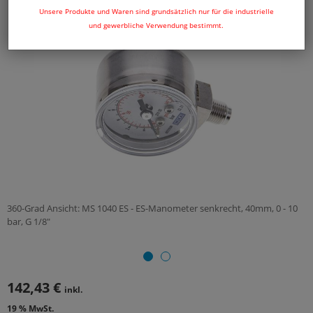
Unsere Produkte und Waren sind grundsätzlich nur für die industrielle
und gewerbliche Verwendung bestimmt.
360-Grad Ansicht: MS 1040 ES - ES-Manometer senkrecht, 40mm, 0 - 10
bar, G 1/8"
142,43 €
inkl.
19 % MwSt.