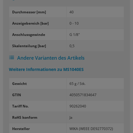
Durch­mes­ser [mm]
40
An­zei­ge­be­reich [bar]
0 - 10
An­schluss­ge­win­de
G 1/8"
Ska­len­tei­lung [bar]
0,5
Andere Varianten des Artikels
Weitere Informationen zu
MS1040ES
Gewicht
65 g / Stk.
GTIN
4050571834647
Tariff No.
90262040
RoHS konform
Ja
Hersteller
WIKA (WEEE DE92770372)