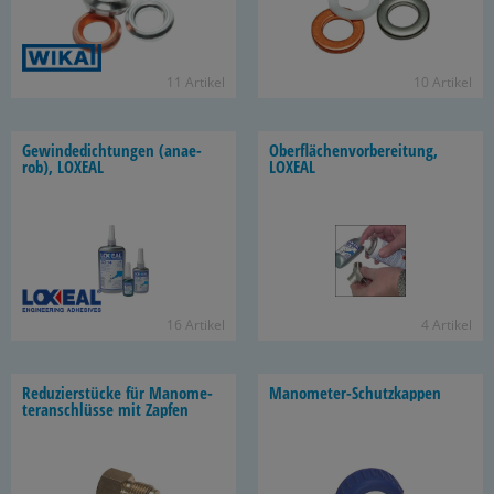
11 Ar­ti­kel
10 Ar­ti­kel
Ge­win­de­dich­tun­gen (an­ae­
Ober­flä­chen­vor­be­rei­tung,
rob), LO­XE­AL
LO­XE­AL
16 Ar­ti­kel
4 Ar­ti­kel
Re­du­zier­stü­cke für Ma­no­me­
Manometer-​Schutzkappen
ter­an­schlüs­se mit Zap­fen