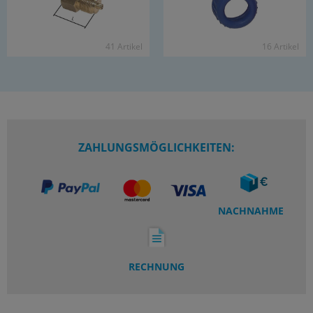
41 Ar­ti­kel
16 Ar­ti­kel
ZAHLUNGSMÖGLICHKEITEN:
NACHNAHME
RECHNUNG