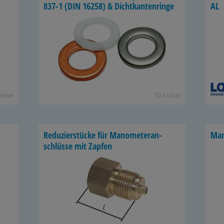
837-1 (DIN 16258) & Dicht­kan­ten­rin­ge
AL
­ti­kel
10 Ar­ti­kel
Re­du­zier­stü­cke für Ma­no­me­ter­an­
Man
schlüs­se mit Zap­fen