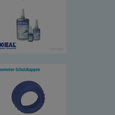
16 Ar­ti­kel
ometer-​Schutzkappen