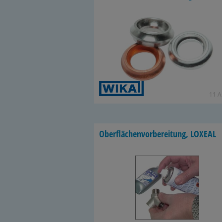
11 Ar
Ober­flä­chen­vor­be­rei­tung, LO­XE­AL