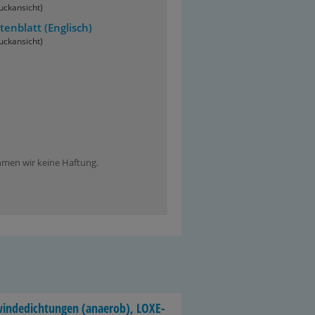
uckansicht)
tenblatt
(Englisch)
uckansicht)
ehmen wir keine Haftung.
in­de­dich­tun­gen (an­ae­rob), LO­XE­