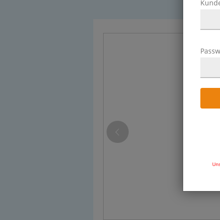
Kund
Passw
Uns