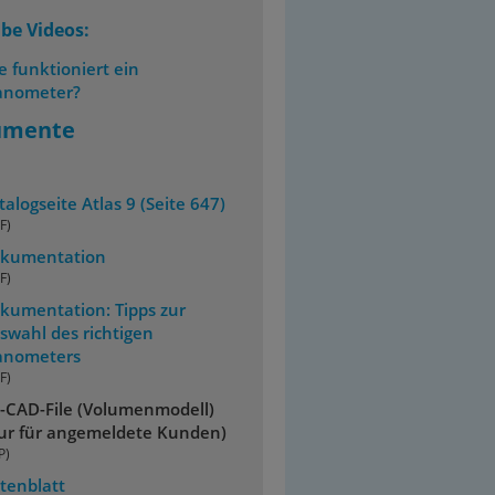
be Videos:
e funktioniert ein
nometer?
umente
talogseite Atlas 9 (Seite 647)
F)
kumentation
F)
kumentation: Tipps zur
swahl des richtigen
nometers
F)
-CAD-File (Volumenmodell)
ur für angemeldete Kunden)
P)
tenblatt