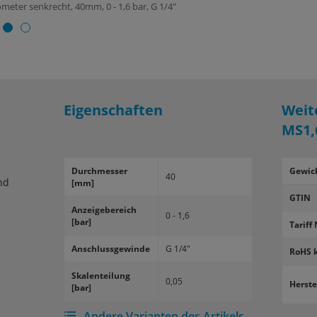
meter senkrecht, 40mm, 0 - 1,6 bar, G 1/4"
Eigenschaften
Weit
MS1,
Durch­mes­ser
Gewic
40
nd
[mm]
GTIN
An­zei­ge­be­reich
0 - 1,6
[bar]
Tariff 
An­schluss­ge­win­de
G 1/4"
RoHS 
Ska­len­tei­lung
0,05
Herste
[bar]
Andere Varianten des Artikels