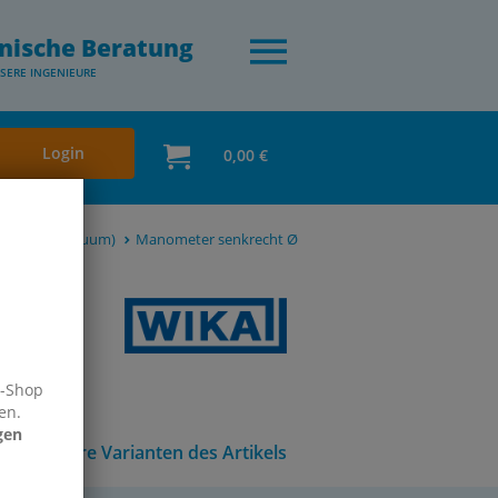
nische Beratung
SERE INGENIEURE
Login
0,00 €
auch für Vakuum)
Manometer senkrecht Ø
e-Shop
en.
gen
Andere Varianten des Artikels