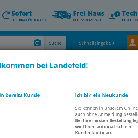
Sofort
Frei-Haus
Tech
LIEFERBAR ÜBER NACHT
DEUTSCHLANDWEIT
DURCH UN
Suche
Schnelleingabe
lkommen bei Landefeld!
 Thermometer - Durchfluss- & Füllstandsmessung
Manometer, senkrecht (
enkrecht, 40mm, 0 -
bin bereits Kunde
Ich bin ein Neukunde
Sie können in unserem Onlin
auch ohne Anmeldung bestell
ES
Bei Ihrer ersten Bestellung le
wir Ihnen automatisch ein
Kundenkonto an.