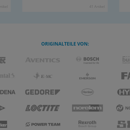
­ti­kel
41 Ar­ti­kel
ORIGINALTEILE VON: