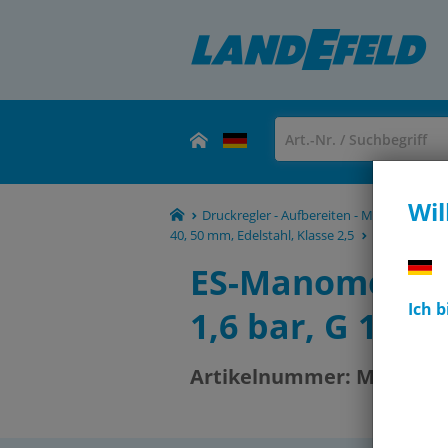
Wil
Druckregler - Aufbereiten - Manometer -
40, 50 mm, Edelstahl, Klasse 2,5
MS 1,644 ES
ES-Manometer s
Ich 
1,6 bar, G 1/4"
Artikelnummer:
MS 1,644 