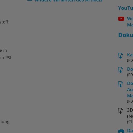
YouTu
Wi
toff:
Ma
Dok
e in
Ka
 in PSI
(PD
Do
(PD
Do
Au
Ma
(PD
3D
(N
hnung
(ST
Da