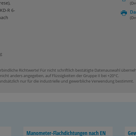
ese),
(Dr
KD-R 6-
Da
nach
(Dr
ng
rbindliche Richtwerte! Für nicht schriftlich bestätigte Datenauswahl übern
icht anders angegeben, auf Flüssigkeiten der Gruppe II bei +20°C.
dsätzlich nur für die industrielle und gewerbliche Verwendung bestimmt.
Manometer-​Flachdichtungen nach EN
Ge­w