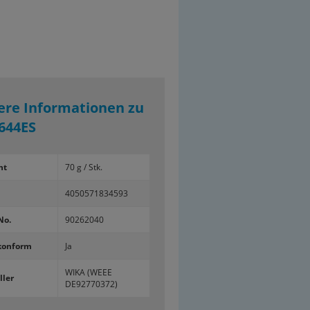
ere Informationen zu
644ES
ht
70 g / Stk.
4050571834593
No.
90262040
konform
Ja
WIKA (WEEE
ller
DE92770372)