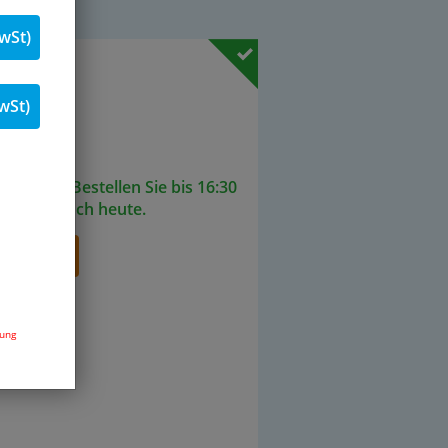
wSt)
. 19 % MwSt.
wSt)
Stk.
ieferbar. Bestellen Sie bis 16:30
senden noch heute.
renkorb
dung