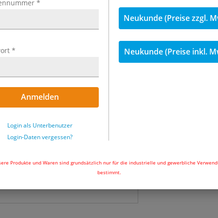
ennummer
*
Neukunde (Preise zzgl. M
57,35 €
inkl. 
Menge
ort
*
Neukunde (Preise inkl. M
Nicht auf Lager
Anmelden
In den Wa
Login als Unterbenutzer
Login-Daten vergessen?
ere Produkte und Waren sind grundsätzlich nur für die industrielle und gewerbliche Verwen
bestimmt.