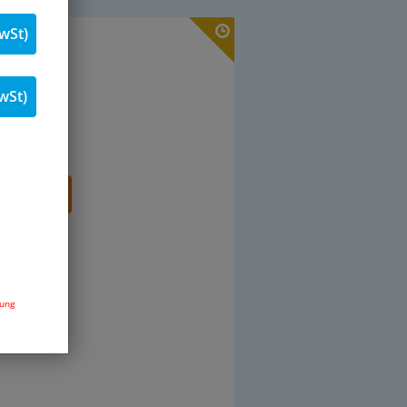
wSt)
19 % MwSt.
Stk.
wSt)
renkorb
dung