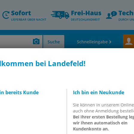
Sofort
Frei-Haus
Tech
LIEFERBAR ÜBER NACHT
DEUTSCHLANDWEIT
DURCH UN
Suche
Schnelleingabe
lkommen bei Landefeld!
TTSTELLE
bin bereits Kunde
Ich bin ein Neukunde
Sie können in unserem Onlin
49082
auch ohne Anmeldung bestell
Bei Ihrer ersten Bestellung le
wir Ihnen automatisch ein
Kundenkonto an.
inkl. MwSt.