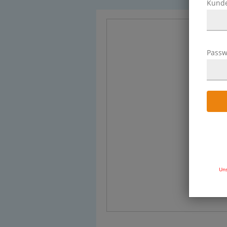
Kund
Passw
Uns