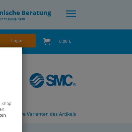
nische Beratung
SERE INGENIEURE
Login
0,00 €
e-Shop
en.
Andere Varianten des Artikels
gen