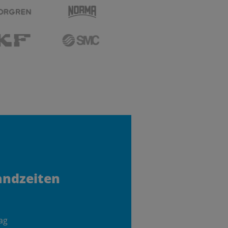
andzeiten
ag