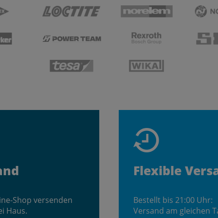
and
Flexible Vers
line-Shop versenden
Bestellt bis 21:00 Uhr:
ei Haus.
Versand am gleichen T