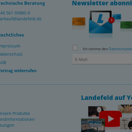
Newsletter abonn
Technische Beratung
+49 561 95885-9
verkauf@landefeld.de
Rechtliches
Impressum
Ich stimme den
Datenschutzb
Datenschutz
AGB
Vertrag widerrufen
Landefeld auf 
nsere Produkte
undinformationen
ösungen