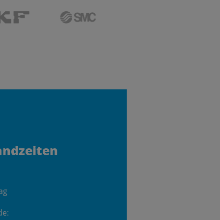
andzeiten
ag
de: