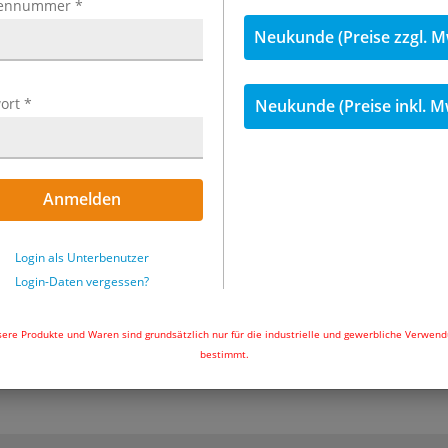
1.252,74 €
ennummer
*
i
Neukunde (Preise zzgl. M
Menge
ort
*
Neukunde (Preise inkl. M
Nicht auf Lager
In den Wa
Anmelden
Login als Unterbenutzer
Login-Daten vergessen?
ere Produkte und Waren sind grundsätzlich nur für die industrielle und gewerbliche Verwen
bestimmt.