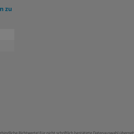
n zu
rbindliche Richtwerte! Für nicht schriftlich bestätigte Datenauswahl übern