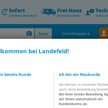
Sofort
Frei-Haus
Tech
LIEFERBAR ÜBER NACHT
DEUTSCHLANDWEIT
DURCH UN
Suche
Schnelleingabe
lkommen bei Landefeld!
114261
EDELSTAHLFILTER G1/2
bin bereits Kunde
Ich bin ein Neukunde
4261
Sie können in unserem Onlin
auch ohne Anmeldung bestell
Bei Ihrer ersten Bestellung le
inkl. MwSt.
wir Ihnen automatisch ein
Kundenkonto an.