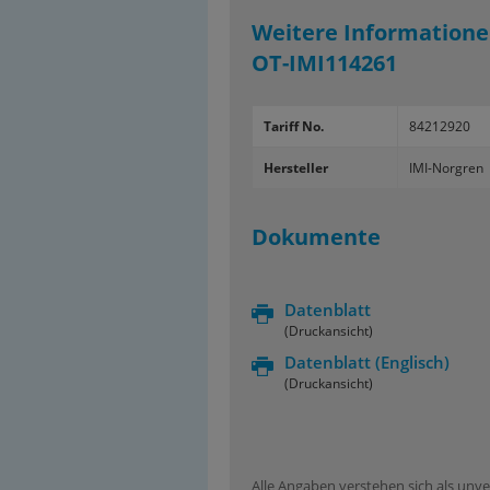
Weitere Informatione
OT-IMI114261
Tariff No.
84212920
Hersteller
IMI-Norgren
Dokumente
Datenblatt
(Druckansicht)
Datenblatt
(Englisch)
(Druckansicht)
Alle Angaben verstehen sich als unve