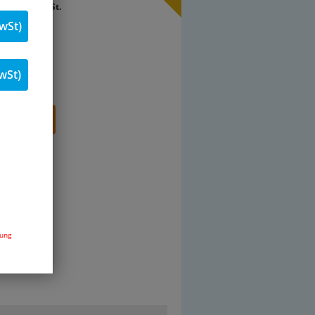
nkl. 19 % MwSt.
wSt)
Stk.
wSt)
renkorb
dung