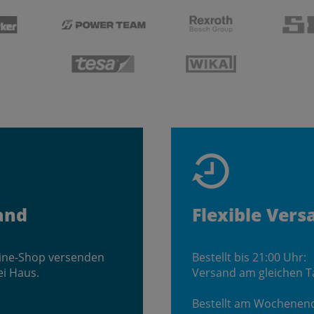
and
Flexible Vers
line-Shop versenden
Bestellt bis 21:00 Uhr:
ei Haus.
Versand am gleichen T
Bestellt am Wochenen