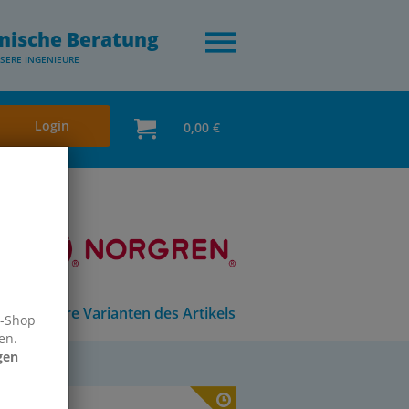
nische Beratung
SERE INGENIEURE
Login
0,00 €
Andere Varianten des Artikels
e-Shop
en.
gen