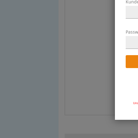
Kund
Passw
Uns