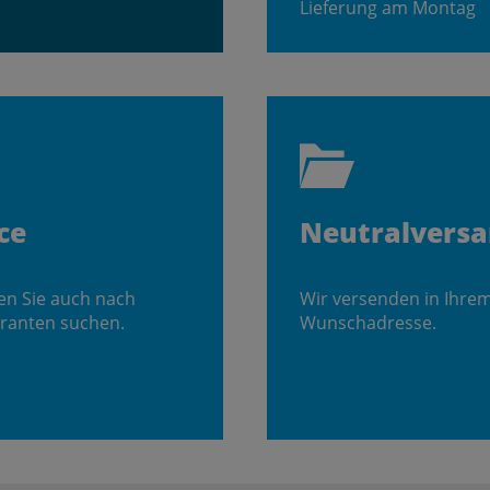
Lieferung am Montag
ce
Neutralvers
en Sie auch nach
Wir versenden in Ihre
ranten suchen.
Wunschadresse.