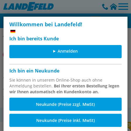
Willkommen bei Landefeld!
F18er Serie
Ich bin bereits Kunde
Anmelden
F47-C21-A0DA Hl-Druckluftfilter
Ich bin ein Neukunde
2"NPT
Sie können in unserem Online-Shop auch ohne
Anmeldung bestellen.
Bei Ihrer ersten Bestellung legen
Artikelnummer:
OT-IMI114270
wir Ihnen automatisch ein Kundenkonto an.
Andere Varianten des Artikels
Neukunde (Preise zzgl. MwSt)
MwSt.
Neukunde (Preise inkl. MwSt)