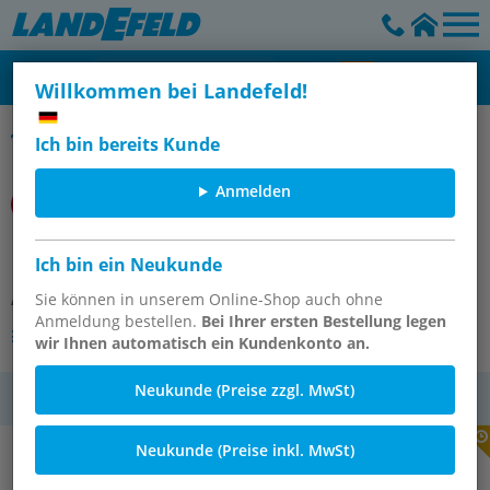
Willkommen bei Landefeld!
Filter
Ich bin bereits Kunde
Anmelden
F64C-4GD-AD0 Hl-Druckluftfilter
Ich bin ein Neukunde
Artikelnummer:
Sie können in unserem Online-Shop auch ohne
OT-IMI114277
Anmeldung bestellen.
Bei Ihrer ersten Bestellung legen
Andere Varianten des Artikels
wir Ihnen automatisch ein Kundenkonto an.
Neukunde (Preise zzgl. MwSt)
MwSt.
Neukunde (Preise inkl. MwSt)