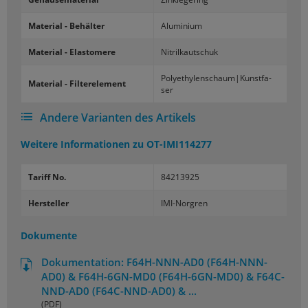
Ma­te­ri­al - Be­häl­ter
Alu­mi­ni­um
Ma­te­ri­al - Elas­to­me­re
Ni­tril­kau­tschuk
Po­ly­ethy­len­schaum|Kunst­fa­
Ma­te­ri­al - Fil­ter­ele­ment
ser
Andere Varianten des Artikels
Weitere Informationen zu
OT-IMI114277
Tariff No.
84213925
Hersteller
IMI-Norgren
Dokumente
Dokumentation: F64H-NNN-AD0 (F64H-NNN-
AD0) & F64H-6GN-MD0 (F64H-6GN-MD0) & F64C-
NND-AD0 (F64C-NND-AD0) & ...
(PDF)