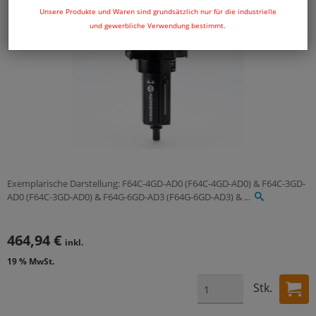
Unsere Produkte und Waren sind grundsätzlich nur für die industrielle
und gewerbliche Verwendung bestimmt.
Exemplarische Darstellung: F64C-4GD-AD0 (F64C-4GD-AD0) & F64C-3GD-
AD0 (F64C-3GD-AD0) & F64G-6GD-AD3 (F64G-6GD-AD3) & ...
464,94 €
inkl.
19 % MwSt.
Stk.