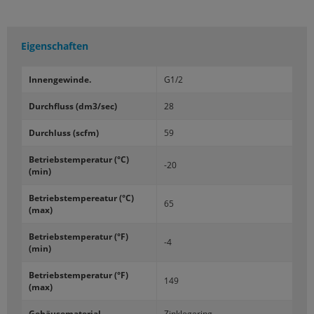
Eigenschaften
In­nen­ge­win­de.
G1/2
Durch­fluss (dm3/sec)
28
Durch­luss (scfm)
59
Be­triebs­tem­pe­ra­tur (°C)
-20
(min)
Be­triebs­tem­pe­rea­tur (°C)
65
(max)
Be­triebs­tem­pe­ra­tur (°F)
-4
(min)
Be­triebs­tem­pe­ra­tur (°F)
149
(max)
Ge­häu­se­ma­te­ri­al
Zin­k­le­ge­ring