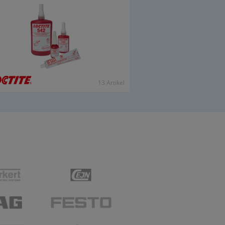
13 Ar­ti­kel