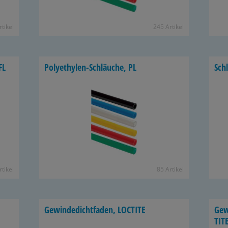
­ti­kel
245 Ar­ti­kel
FL
Polyethylen-​Schläuche, PL
Schl
­ti­kel
85 Ar­ti­kel
Ge­win­de­dicht­fa­den, LOC­TI­TE
Ge­w
TI­T