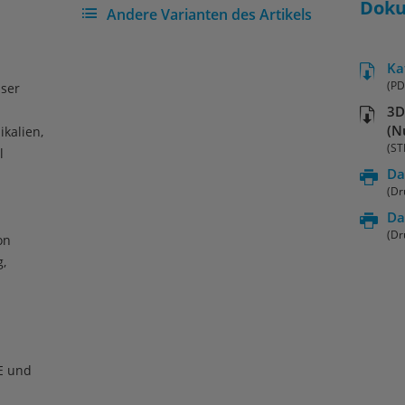
Dok
Andere Varianten des Artikels
Ka
(PD
sser
3D
(N
ikalien,
(ST
l
Da
(Dr
Da
(Dr
on
,
E und