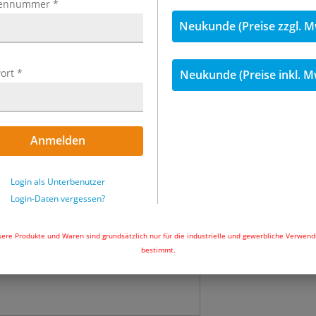
ennummer
*
inkl. MwSt.
Neukunde (Preise zzgl. M
8,03 €
inkl. 19
ort
*
Neukunde (Preise inkl. M
Menge
Sofort lieferbar
Anmelden
In den Wa
Login als Unterbenutzer
Login-Daten vergessen?
ere Produkte und Waren sind grundsätzlich nur für die industrielle und gewerbliche Verwen
bestimmt.