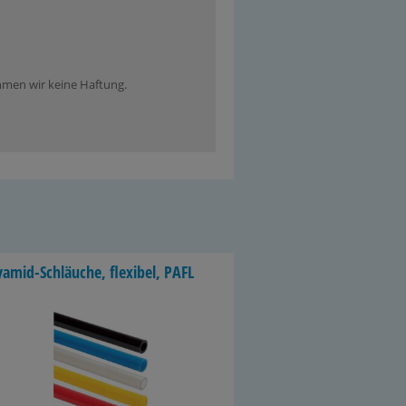
ehmen wir keine Haftung.
amid-​Schläuche, fle­xi­bel, PAFL