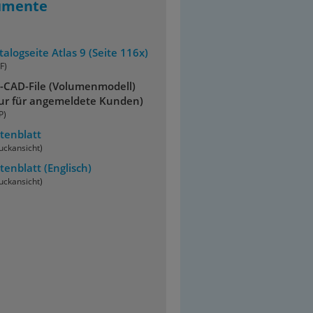
umente
talogseite Atlas 9 (Seite 116x)
F)
-CAD-File (Volumenmodell)
ur für angemeldete Kunden)
P)
tenblatt
uckansicht)
tenblatt
(Englisch)
uckansicht)