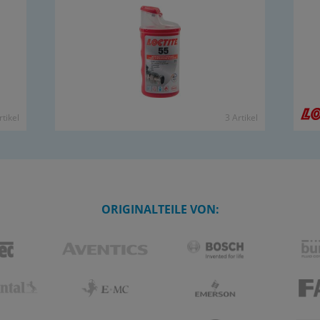
­ti­kel
3 Ar­ti­kel
ORIGINALTEILE VON: