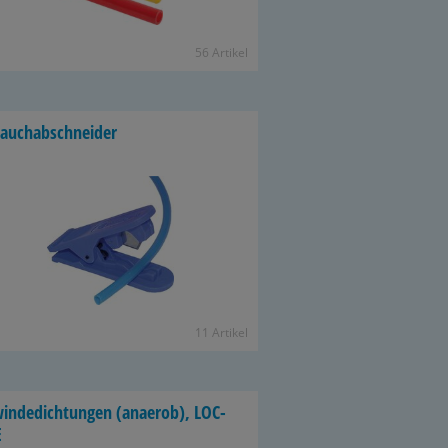
56 Ar­ti­kel
auch­ab­schnei­der
11 Ar­ti­kel
in­de­dich­tun­gen (an­ae­rob), LOC­
E