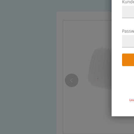
Kund
Passw
Uns