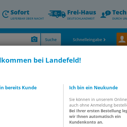
Sofort
Frei-Haus
Tech
LIEFERBAR ÜBER NACHT
DEUTSCHLANDWEIT
DURCH UN
Suche
Schnelleingabe
lkommen bei Landefeld!
schraubungen & Schlauchtüllen)
Schlauchverschraubungen aus Polyprop
raubung G
bin bereits Kunde
Ich bin ein Neukunde
olypropylen
Sie können in unserem Onlin
auch ohne Anmeldung bestell
PP E
Bei Ihrer ersten Bestellung le
wir Ihnen automatisch ein
Kundenkonto an.