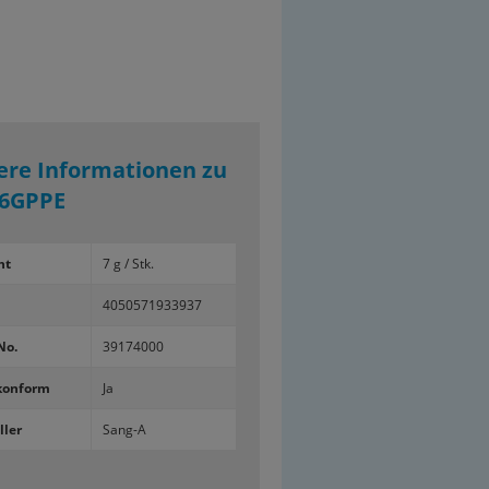
ere Informationen zu
6GPPE
ht
7 g / Stk.
4050571933937
No.
39174000
konform
Ja
ller
Sang-A