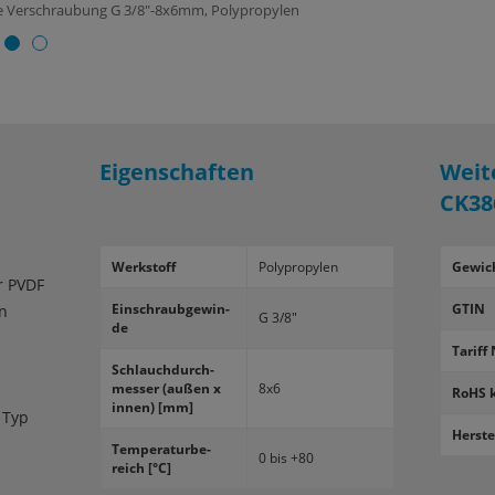
ade Verschraubung G 3/8"-8x6mm, Polypropylen
Eigenschaften
Weit
CK38
Werk­stoff
Po­ly­pro­py­len
Gewic
r PVDF
Ein­schraub­ge­win­
GTIN
n
G 3/8"
de
Tariff 
Schlauch­durch­
mes­ser (außen x
8x6
RoHS 
innen) [mm]
 Typ
Herste
Tem­pe­ra­tur­be­
0 bis +80
reich [°C]