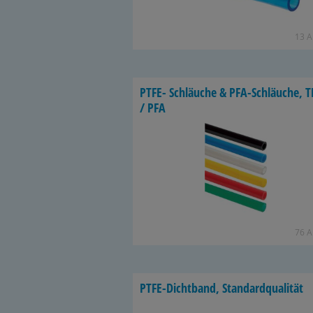
13 Ar
PTFE- Schläu­che & PFA-​Schläuche, T
/ PFA
76 Ar
PTFE-​Dichtband, Stan­dard­qua­li­tät