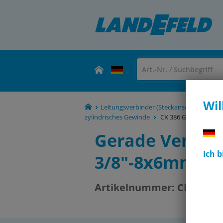
Wil
Leitungsverbinder (Steckanschlüsse, Ver
zylindrisches Gewinde
CK 386 G PP E
Gerade Versch
Ich 
3/8"-8x6mm, P
Artikelnummer:
CK 386 G 