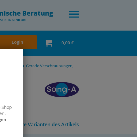
nische Beratung
SERE INGENIEURE
Login
0,00 €
ylen & PVDF
Gerade Verschraubungen,
e-Shop
en.
gen
Andere Varianten des Artikels