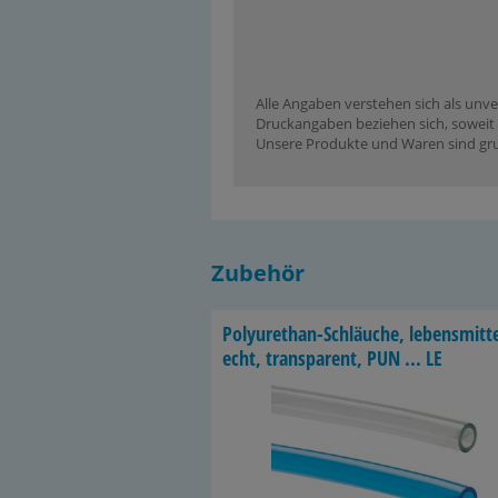
Alle Angaben verstehen sich als unve
Druckangaben beziehen sich, soweit n
Unsere Produkte und Waren sind grun
Zubehör
Polyurethan-​Schläuche, le­bens­mit­te
echt, trans­pa­rent, PUN ... LE