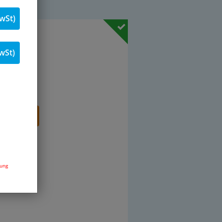
wSt)
 % MwSt.
wSt)
Stk.
renkorb
dung