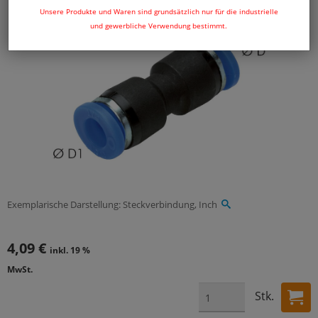
Unsere Produkte und Waren sind grundsätzlich nur für die industrielle
und gewerbliche Verwendung bestimmt.
Exemplarische Darstellung: Steckverbindung, Inch
4,09 €
inkl. 19 %
MwSt.
Stk.