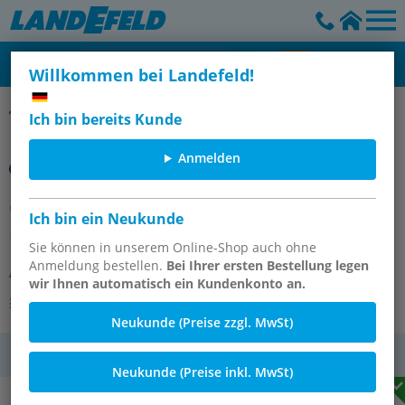
Willkommen bei Landefeld!
Steckverbindungen (auch reduzierend), Inch
Ich bin bereits Kunde
Anmelden
Gerader Steckanschluss 5/16" (7,94
Ich bin ein Neukunde
mm)x5/16" (7,94 mm), IQS-Inch
Sie können in unserem Online-Shop auch ohne
Anmeldung bestellen.
Bei Ihrer ersten Bestellung legen
Artikelnummer:
IQSG 5/16
wir Ihnen automatisch ein Kundenkonto an.
Andere Varianten des Artikels
Neukunde (Preise zzgl. MwSt)
MwSt.
Neukunde (Preise inkl. MwSt)