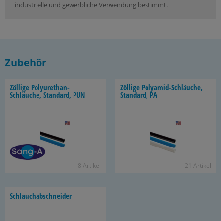
industrielle und gewerbliche Verwendung bestimmt.
Zubehör
Zöl­li­ge Polyurethan-​
Zöl­li­ge Polyamid-​Schläuche,
Schläuche, Stan­dard, PUN
Stan­dard, PA
8 Ar­ti­kel
21 Ar­ti­kel
Schlauch­ab­schnei­der