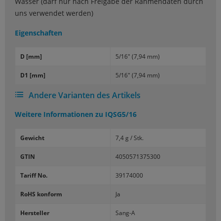
Wasser (darf nur nach Freigabe der Rahmendaten durch
uns verwendet werden)
Eigenschaften
D [mm]
5/16" (7,94 mm)
D1 [mm]
5/16" (7,94 mm)
Andere Varianten des Artikels
Weitere Informationen zu
IQSG5/16
Gewicht
7,4 g / Stk.
GTIN
4050571375300
Tariff No.
39174000
RoHS konform
Ja
Hersteller
Sang-A