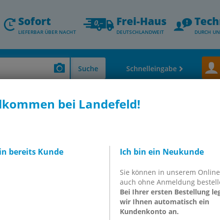
Sofort
Frei-Haus
Tech
LIEFERBAR ÜBER NACHT
DEUTSCHLANDWEIT
DURCH UN
Suche
Schnelleingabe
lkommen bei Landefeld!
schraubungen & Schlauchtüllen)
CK-Schnellverschraubungen aus Edelstahl
destück G
bin bereits Kunde
Ich bin ein Neukunde
4571 ohne Mutter
Sie können in unserem Onlin
auch ohne Anmeldung bestell
Bei Ihrer ersten Bestellung le
wir Ihnen automatisch ein
Kundenkonto an.