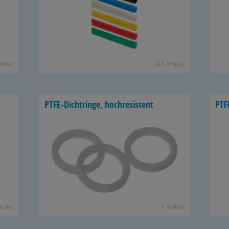
­ti­kel
245 Ar­ti­kel
PTFE-​Dichtringe, hoch­re­sis­tent
PTFE
­ti­kel
7 Ar­ti­kel