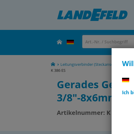
Wil
Leitungsverbinder (Steckanschlüsse, Ver
K 386 ES
Gerades Gewin
Ich 
3/8"-8x6mm, 1.
Artikelnummer:
K 386 ES