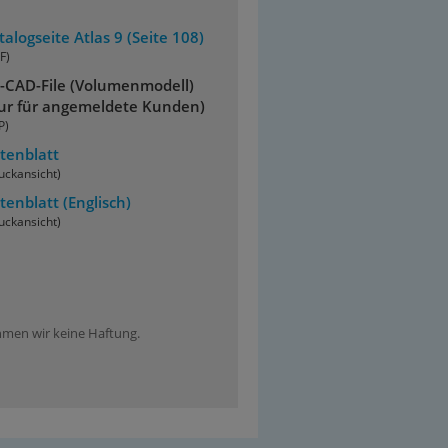
talogseite Atlas 9 (Seite 108)
F)
-CAD-File (Volumenmodell)
ur für angemeldete Kunden)
P)
tenblatt
uckansicht)
tenblatt
(Englisch)
uckansicht)
ehmen wir keine Haftung.