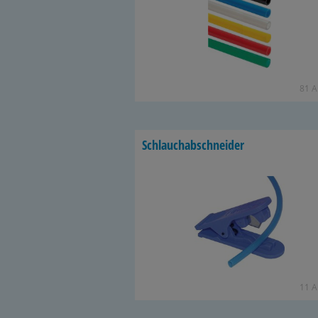
81 Ar
Schlauch­ab­schnei­der
11 Ar