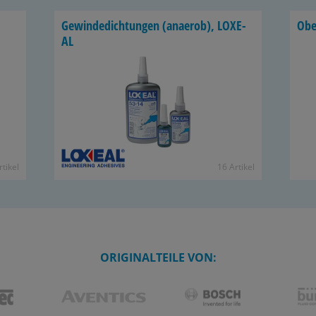
Ge­win­de­dich­tun­gen (an­ae­rob), LO­XE­
Ober
AL
­ti­kel
16 Ar­ti­kel
ORIGINALTEILE VON: