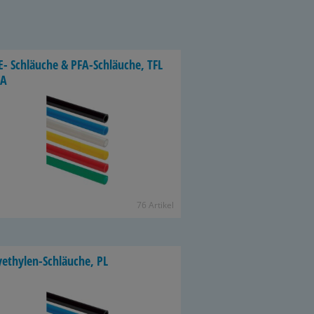
E- Schläu­che & PFA-​Schläuche, TFL
FA
76 Ar­ti­kel
yethylen-​Schläuche, PL