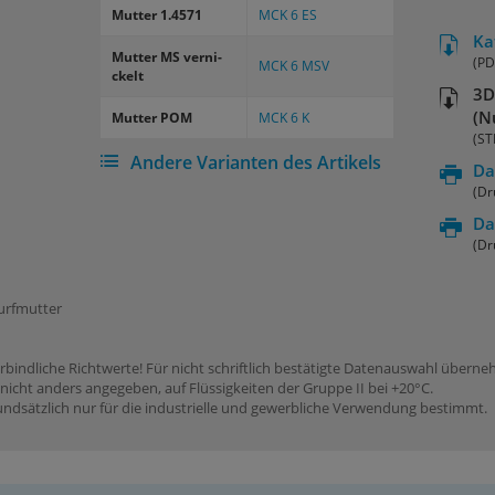
Mut­ter 1.4571
MCK 6 ES
Ka
Mut­ter MS ver­ni­
(PD
MCK 6 MSV
ckelt
3D
(N
Mut­ter POM
MCK 6 K
(ST
Andere Varianten des Artikels
Da
(Dr
Da
(Dr
urfmutter
rbindliche Richtwerte! Für nicht schriftlich bestätigte Datenauswahl übern
icht anders angegeben, auf Flüssigkeiten der Gruppe II bei +20°C.
dsätzlich nur für die industrielle und gewerbliche Verwendung bestimmt.