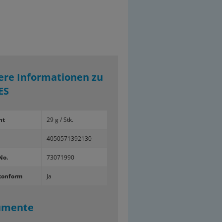
ere Informationen zu
ES
ht
29 g / Stk.
4050571392130
No.
73071990
konform
Ja
umente