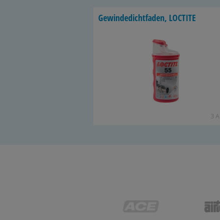
Ge­win­de­dicht­fa­den, LOC­TI­TE
3 Ar