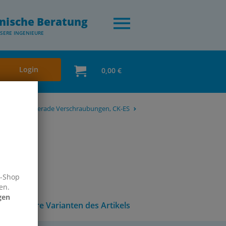
nische Beratung
SERE INGENIEURE
Login
0,00 €
 - CK-ES
Gerade Verschraubungen, CK-ES
e-Shop
en.
gen
Andere Varianten des Artikels