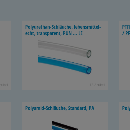
Polyurethan-​Schläuche, le­bens­mit­tel­
PTF
echt, trans­pa­rent, PUN ... LE
/ P
­ti­kel
13 Ar­ti­kel
Polyamid-​Schläuche, Stan­dard, PA
Pol