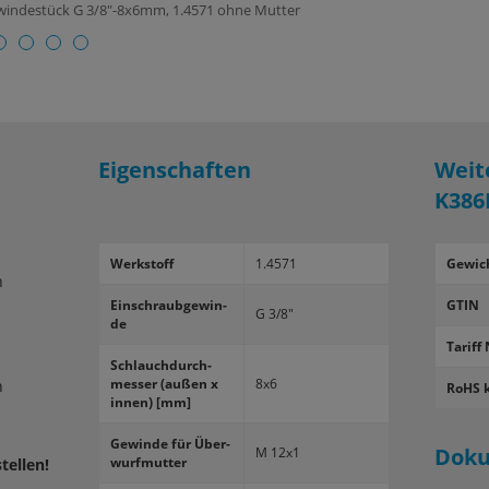
ewindestück G 3/8"-8x6mm, 1.4571 ohne Mutter
Eigenschaften
Weit
K386
Werk­stoff
1.4571
Gewic
n
Ein­schraub­ge­win­
GTIN
G 3/8"
de
Tariff 
Schlauch­durch­
mes­ser (außen x
8x6
n
RoHS 
innen) [mm]
Ge­win­de für Über­
Dok
M 12x1
wurf­mut­ter
tellen!