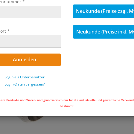
ennummer
*
inkl. MwSt.
Neukunde (Preise zzgl. M
28,29 €
inkl. 
ort
*
Neukunde (Preise inkl. M
Menge
Sofort lieferbar
Anmelden
In den Wa
Login als Unterbenutzer
Login-Daten vergessen?
ere Produkte und Waren sind grundsätzlich nur für die industrielle und gewerbliche Verwen
bestimmt.