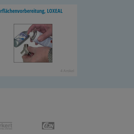
­flä­chen­vor­be­rei­tung, LO­XE­AL
4 Ar­ti­kel