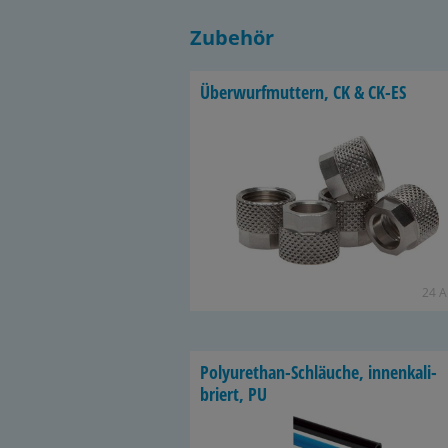
Zubehör
Über­wurf­mut­tern, CK & CK-ES
24 Ar
Polyurethan-​Schläuche, in­nen­ka­li­
briert, PU