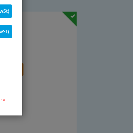
wSt)
19 % MwSt.
wSt)
Stk.
renkorb
dung