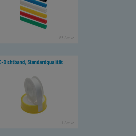
85 Ar­ti­kel
-​Dichtband, Stan­dard­qua­li­tät
1 Ar­ti­kel