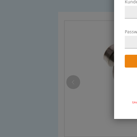
Kund
Passw
Uns