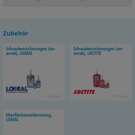
Zubehör
Schrau­ben­si­che­run­gen (an­
Schrau­ben­si­che­run­gen (an­
ae­rob), LO­XE­AL
ae­rob), LOC­TI­TE
14 Ar­ti­kel
21 Ar­ti­kel
Ober­flä­chen­vor­be­rei­tung,
LO­XE­AL