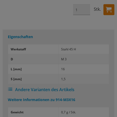
Stk.
Eigenschaften
Werk­stoff
Stahl 45 H
D
M 3
L [mm]
16
S [mm]
1,5
Andere Varianten des Artikels
Weitere Informationen zu
914-M3X16
Gewicht
0,7 g / Stk.