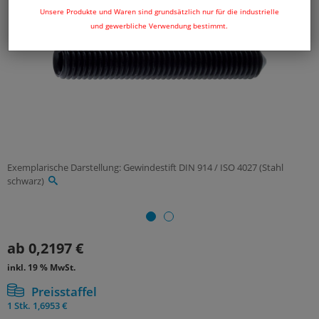
Unsere Produkte und Waren sind grundsätzlich nur für die industrielle
und gewerbliche Verwendung bestimmt.
Exemplarische Darstellung: Gewindestift DIN 914 / ISO 4027 (Stahl
schwarz)
ab
0,2197 €
inkl. 19 % MwSt.
Preisstaffel
1 Stk.
1,6953 €