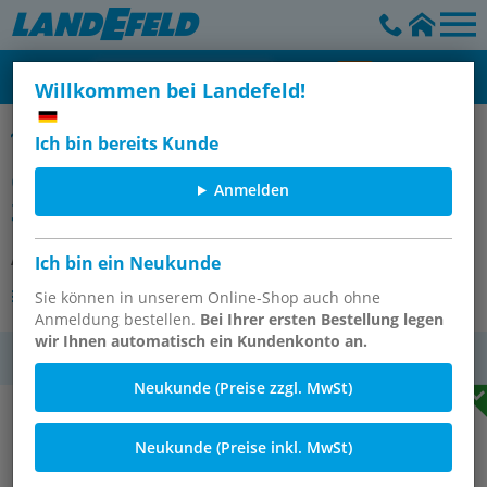
Willkommen bei Landefeld!
Gewindestifte mit Innensechskant & Spitze, DIN 914 / ISO 4027
Ich bin bereits Kunde
Gewindestift DIN 914 / ISO 4027, M
Anmelden
3x16, Stahl 45 H
Artikelnummer:
914-M3X16
Ich bin ein Neukunde
Andere Varianten des Artikels
Sie können in unserem Online-Shop auch ohne
Anmeldung bestellen.
Bei Ihrer ersten Bestellung legen
wir Ihnen automatisch ein Kundenkonto an.
MwSt.
Neukunde (Preise zzgl. MwSt)
Neukunde (Preise inkl. MwSt)