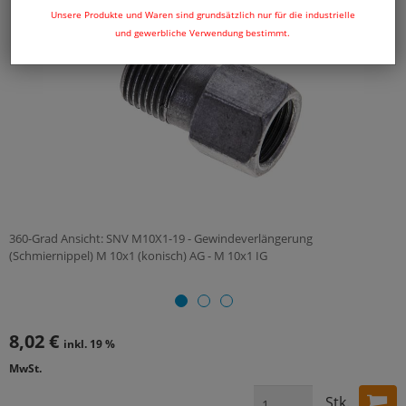
Unsere Produkte und Waren sind grundsätzlich nur für die industrielle
und gewerbliche Verwendung bestimmt.
360-Grad Ansicht: SNV M10X1-19 - Gewindeverlängerung
(Schmiernippel) M 10x1 (konisch) AG - M 10x1 IG
8,02 €
inkl. 19 %
MwSt.
Stk.