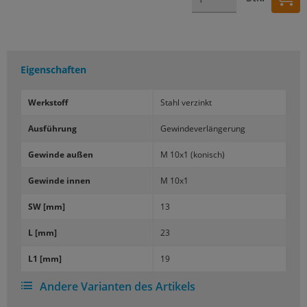
Eigenschaften
Werk­stoff
Stahl ver­zinkt
Aus­füh­rung
Ge­win­de­ver­län­ge­rung
Ge­win­de außen
M 10x1 (ko­nisch)
Ge­win­de innen
M 10x1
SW [mm]
13
L [mm]
23
L1 [mm]
19
Andere Varianten des Artikels