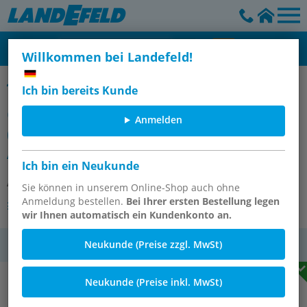
Willkommen bei Landefeld!
Gewindeverlängerungen und Adapter für Schmiernippel, PN 100
Ich bin bereits Kunde
Gewindeverlängerung
Anmelden
(Schmiernippel) M 10x1 (konisch)
AG - M 10x1 IG
Ich bin ein Neukunde
Artikelnummer:
SNV M10X1-19
Sie können in unserem Online-Shop auch ohne
Anmeldung bestellen.
Bei Ihrer ersten Bestellung legen
Andere Varianten des Artikels
wir Ihnen automatisch ein Kundenkonto an.
Neukunde (Preise zzgl. MwSt)
MwSt.
Neukunde (Preise inkl. MwSt)