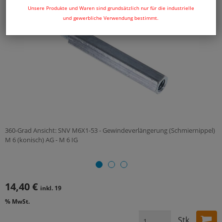
Unsere Produkte und Waren sind grundsätzlich nur für die industrielle
und gewerbliche Verwendung bestimmt.
360-Grad Ansicht: SNV M6X1-53 - Gewindeverlängerung (Schmiernippel)
M 6 (konisch) AG - M 6 IG
14,40 €
inkl. 19
% MwSt.
Stk.