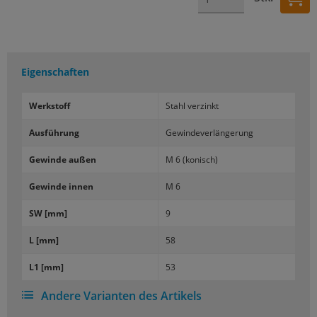
Eigenschaften
Werk­stoff
Stahl ver­zinkt
Aus­füh­rung
Ge­win­de­ver­län­ge­rung
Ge­win­de außen
M 6 (ko­nisch)
Ge­win­de innen
M 6
SW [mm]
9
L [mm]
58
L1 [mm]
53
Andere Varianten des Artikels