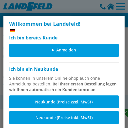
Willkommen bei Landefeld!
Gewindeverlängerungen und Adapter für Schmiernippel, PN 100
Ich bin bereits Kunde
Gewindeverlängerung
Anmelden
(Schmiernippel) M 6 (konisch) AG -
M 6 IG
Ich bin ein Neukunde
Artikelnummer:
SNV M6X1-53
Sie können in unserem Online-Shop auch ohne
Anmeldung bestellen.
Bei Ihrer ersten Bestellung legen
Andere Varianten des Artikels
wir Ihnen automatisch ein Kundenkonto an.
Neukunde (Preise zzgl. MwSt)
MwSt.
Neukunde (Preise inkl. MwSt)