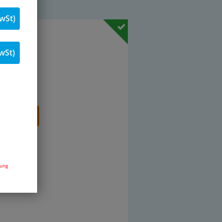
wSt)
19 % MwSt.
wSt)
Stk.
renkorb
dung