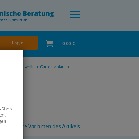
nische Beratung
SERE INGENIEURE
Login
0,00 €
40 mm Klauenweite
Gartenschlauch-
e-Shop
en.
gen
Andere Varianten des Artikels