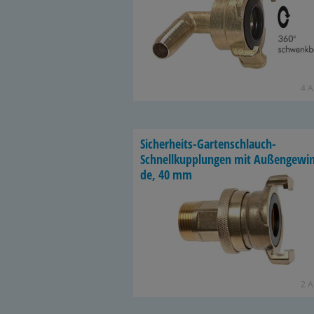
4 Ar
Sicherheits-​Gartenschlauch-
Schnellkupplungen mit Au­ßen­ge­wi
de, 40 mm
2 Ar