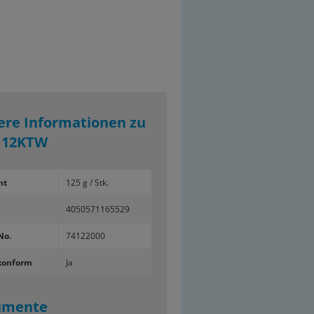
ere Informationen zu
112KTW
ht
125 g / Stk.
4050571165529
No.
74122000
konform
Ja
umente