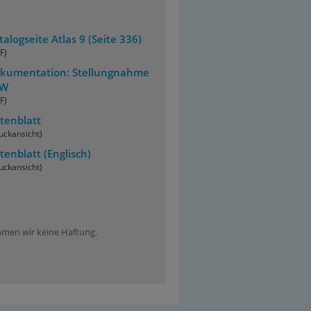
talogseite Atlas 9 (Seite 336)
F)
kumentation: Stellungnahme
TW
F)
tenblatt
uckansicht)
tenblatt
(Englisch)
uckansicht)
ehmen wir keine Haftung.