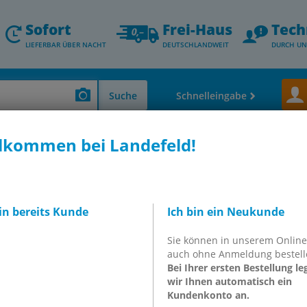
Sofort
Frei-Haus
Tech
LIEFERBAR ÜBER NACHT
DEUTSCHLANDWEIT
DURCH UN
Suche
Schnelleingabe
lkommen bei Landefeld!
n, Hydraulikkupplungen & andere)
Gartenschlauch-Schnellkupplungen, 
GKA 112 KTW
plung,G 1-1/2"(AG),
bin bereits Kunde
Ich bin ein Neukunde
TW-Zulassung
Sie können in unserem Onlin
auch ohne Anmeldung bestell
 KTW
Bei Ihrer ersten Bestellung le
wir Ihnen automatisch ein
Kundenkonto an.