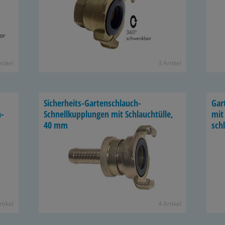
­ti­kel
3 Ar­ti­kel
Sicherheits-​Gartenschlauch-
Gar
n­
Schnellkupplungen mit Schlauch­tül­le,
mit 
40 mm
sch
­ti­kel
4 Ar­ti­kel