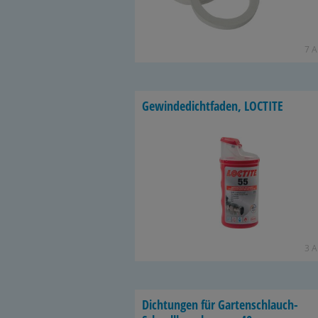
7 Ar
Ge­win­de­dicht­fa­den, LOC­TI­TE
3 Ar
Dich­tun­gen für Gartenschlauch-​