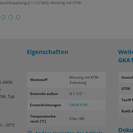
hlauchkupplung,G 1-1/2"(AG), Messing mit KTW-
Eigenschaften
Weit
GKA
Mes­sing mit KTW-​
Gewic
Werk­stoff
1.4408,
Zulassung
GTIN
p
Ge­win­de außen
G 1-1/2"
DM, Typ
Tariff 
Er­satz­dich­tun­gen
GKOR KTW
RoHS 
Tem­pe­ra­tur­be­
0 bis +80
reich [°C]
l: -20°C
Dok