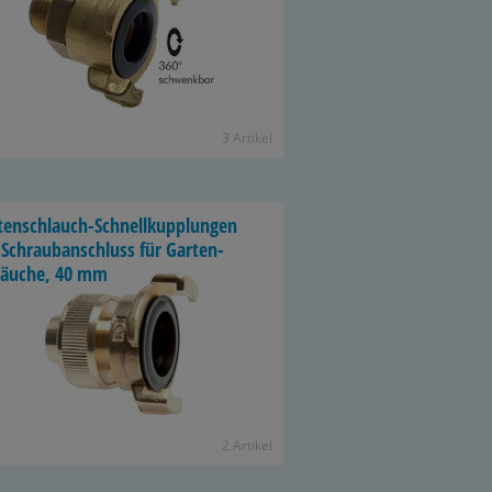
3 Ar­ti­kel
tenschlauch-​Schnellkupplungen
Schraub­an­schluss für Gar­ten­
läu­che, 40 mm
2 Ar­ti­kel