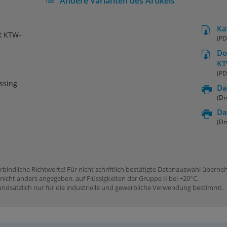
Andere Varianten des Artikels
Ka
it KTW-
(PD
Do
K
(PD
ssing
Da
(Dr
Da
(Dr
rbindliche Richtwerte! Für nicht schriftlich bestätigte Datenauswahl übern
icht anders angegeben, auf Flüssigkeiten der Gruppe II bei +20°C.
dsätzlich nur für die industrielle und gewerbliche Verwendung bestimmt.