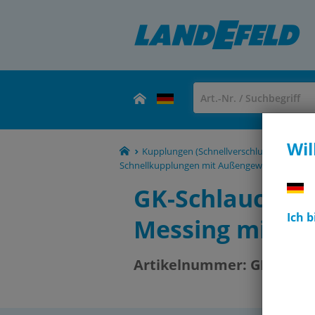
Wil
Kupplungen (Schnellverschlusskupplunge
Schnellkupplungen mit Außengewinde, 40 mm
GK-Schlauchkup
Ich 
Messing mit K
Artikelnummer:
GKA 112