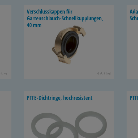
Ver­schluss­kap­pen für
Ad­a
Gartenschlauch-​Schnellkupplungen,
Sch
40 mm
­ti­kel
4 Ar­ti­kel
PTFE-​Dichtringe, hoch­re­sis­tent
PTFE