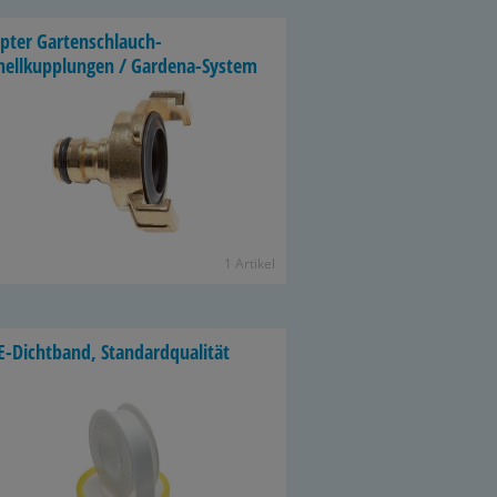
p­ter Gartenschlauch-​
nellkupplungen / Gardena-​System
1 Ar­ti­kel
-​Dichtband, Stan­dard­qua­li­tät