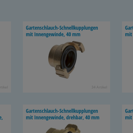
Gartenschlauch-​Schnellkupplungen
Gar
mit In­nen­ge­win­de, 40 mm
mit 
­ti­kel
34 Ar­ti­kel
Gartenschlauch-​Schnellkupplungen
Gar
e,
mit In­nen­ge­win­de, dreh­bar, 40 mm
mit