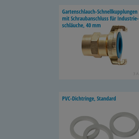
Gartenschlauch-​Schnellkupplungen
mit Schraub­an­schluss für In­dus­trie­
schläu­che, 40 mm
3 Ar
PVC-​Dichtringe, Stan­dard