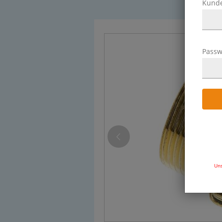
Kund
Passw
Uns