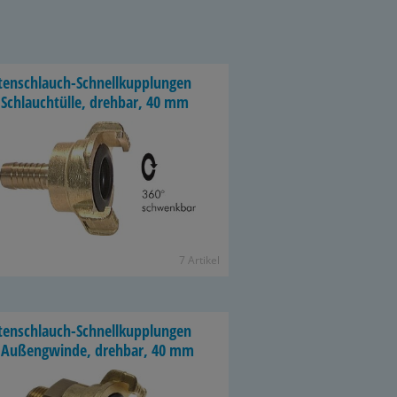
tenschlauch-​Schnellkupplungen
Schlauch­tül­le, dreh­bar, 40 mm
7 Ar­ti­kel
tenschlauch-​Schnellkupplungen
 Au­ßeng­win­de, dreh­bar, 40 mm