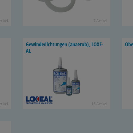
­ti­kel
7 Ar­ti­kel
Ge­win­de­dich­tun­gen (an­ae­rob), LO­XE­
Ober
AL
­ti­kel
16 Ar­ti­kel