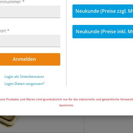
ennummer
*
inkl. MwSt.
Neukunde (Preise zzgl. M
20,15 €
inkl. 
ort
*
Neukunde (Preise inkl. M
Menge
Sofort lieferbar
Anmelden
In den Wa
Login als Unterbenutzer
Login-Daten vergessen?
ere Produkte und Waren sind grundsätzlich nur für die industrielle und gewerbliche Verwen
bestimmt.