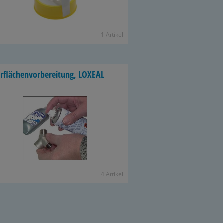
1 Ar­ti­kel
­flä­chen­vor­be­rei­tung, LO­XE­AL
4 Ar­ti­kel