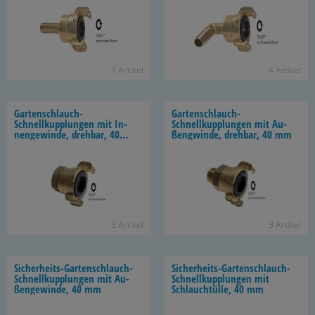
7 Ar­ti­kel
4 Ar­ti­kel
Gartenschlauch-​
Gartenschlauch-​
Schnellkupplungen mit In­
Schnellkupplungen mit Au­
nen­ge­win­de, dreh­bar, 40
ßeng­win­de, dreh­bar, 40 mm
mm
3 Ar­ti­kel
3 Ar­ti­kel
Sicherheits-​Gartenschlauch-
Sicherheits-​Gartenschlauch-
Schnellkupplungen mit Au­
Schnellkupplungen mit
ßen­ge­win­de, 40 mm
Schlauch­tül­le, 40 mm