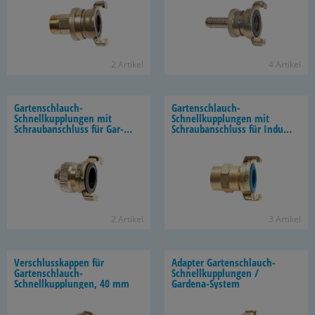
2 Ar­ti­kel
4 Ar­ti­kel
Gartenschlauch-​
Gartenschlauch-​
Schnellkupplungen mit
Schnellkupplungen mit
Schraub­an­schluss für Gar­
Schraub­an­schluss für In­dus­
ten­schläu­che, 40 mm
trie­schläu­che, 40 mm
2 Ar­ti­kel
3 Ar­ti­kel
Ver­schluss­kap­pen für
Ad­ap­ter Gartenschlauch-​
Gartenschlauch-​
Schnellkupplungen /
Schnellkupplungen, 40 mm
Gardena-​System