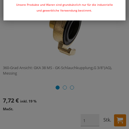
Unsere Produkte und Waren sind grundsätzlich nur für die industrielle
und gewerbliche Verwendung bestimmt.
360-Grad Ansicht: GKA 38 MS - GK-Schlauchkupplung,G 3/8"(AG),
Messing
7,72 €
inkl. 19 %
MwSt.
Stk.