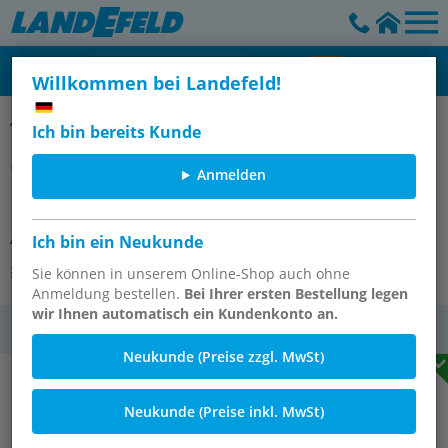
Willkommen bei Landefeld!
Gartenschlauch-Schnellkupplungen mit Außengewinde, 40 mm
Ich bin bereits Kunde
GK-Schlauchkupplung,G 3/8"(AG),
Anmelden
Messing
Artikelnummer:
GKA 38 MS
Ich bin ein Neukunde
Andere Varianten des Artikels
Sie können in unserem Online-Shop auch ohne
Anmeldung bestellen.
Bei Ihrer ersten Bestellung legen
wir Ihnen automatisch ein Kundenkonto an.
MwSt.
Neukunde (Preise zzgl. MwSt)
Neukunde (Preise inkl. MwSt)