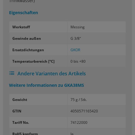
Trinkwasser)
Eigenschaften
Werk­stoff
Mes­sing
Ge­win­de außen
G 3/8"
Er­satz­dich­tun­gen
GKOR
Tem­pe­ra­tur­be­reich [°C]
0 bis +80
Andere Varianten des Artikels
Weitere Informationen zu
GKA38MS
Gewicht
75 g / Stk.
GTIN
4050571165420
Tariff No.
74122000
RoHS konform
Ja