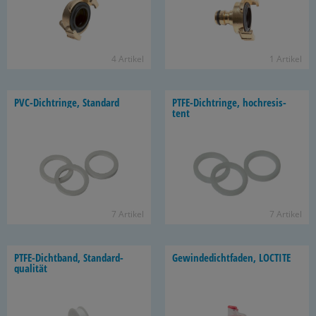
4 Ar­ti­kel
1 Ar­ti­kel
PVC-​Dichtringe, Stan­dard
PTFE-​Dichtringe, hoch­re­sis­
tent
7 Ar­ti­kel
7 Ar­ti­kel
PTFE-​Dichtband, Stan­dard­
Ge­win­de­dicht­fa­den, LOC­TI­TE
qua­li­tät