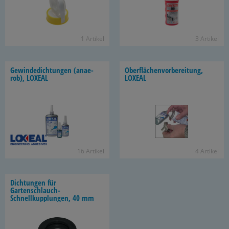
1 Ar­ti­kel
3 Ar­ti­kel
Ge­win­de­dich­tun­gen (an­ae­
Ober­flä­chen­vor­be­rei­tung,
rob), LO­XE­AL
LO­XE­AL
16 Ar­ti­kel
4 Ar­ti­kel
Dich­tun­gen für
Gartenschlauch-​
Schnellkupplungen, 40 mm