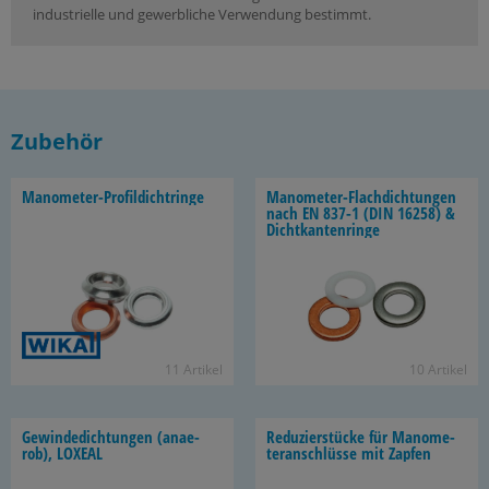
industrielle und gewerbliche Verwendung bestimmt.
Zubehör
Manometer-​Profildichtringe
Manometer-​Flachdichtungen
nach EN 837-1 (DIN 16258) &
Dicht­kan­ten­rin­ge
11 Ar­ti­kel
10 Ar­ti­kel
Ge­win­de­dich­tun­gen (an­ae­
Re­du­zier­stü­cke für Ma­no­me­
rob), LO­XE­AL
ter­an­schlüs­se mit Zap­fen