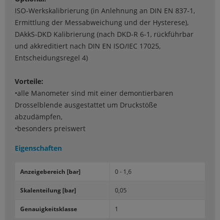
ISO-Werkskalibrierung (in Anlehnung an DIN EN 837-1,
Ermittlung der Messabweichung und der Hysterese),
DAkkS-DKD Kalibrierung (nach DKD-R 6-1, rückführbar
und akkreditiert nach DIN EN ISO/IEC 17025,
Entscheidungsregel 4)
Vorteile:
•alle Manometer sind mit einer demontierbaren
Drosselblende ausgestattet um Druckstöße
abzudämpfen,
•besonders preiswert
Eigenschaften
An­zei­ge­be­reich [bar]
0 - 1,6
Ska­len­tei­lung [bar]
0,05
Ge­nau­ig­keits­klas­se
1