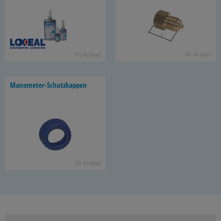
16 Ar­ti­kel
41 Ar­ti­kel
Manometer-​Schutzkappen
16 Ar­ti­kel