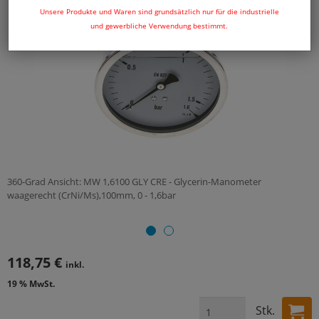
Unsere Produkte und Waren sind grundsätzlich nur für die industrielle
und gewerbliche Verwendung bestimmt.
360-Grad Ansicht: MW 1,6100 GLY CRE - Glycerin-Manometer
waagerecht (CrNi/Ms),100mm, 0 - 1,6bar
118,75 €
inkl.
19 % MwSt.
Stk.