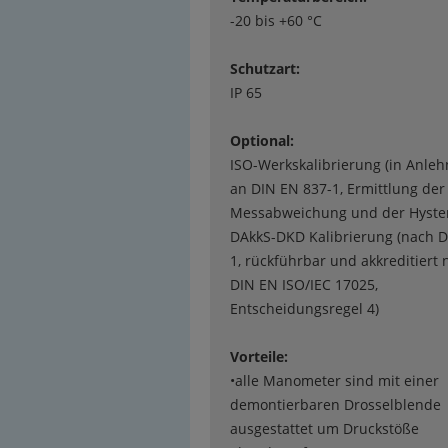
-20 bis +60 °C
Schutzart:
IP 65
Optional:
ISO-Werkskalibrierung (in Anle
an DIN EN 837-1, Ermittlung der
Messabweichung und der Hyster
DAkkS-DKD Kalibrierung (nach D
1, rückführbar und akkreditiert 
DIN EN ISO/IEC 17025,
Entscheidungsregel 4)
Vorteile:
•alle Manometer sind mit einer
demontierbaren Drosselblende
ausgestattet um Druckstöße