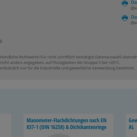
Da
(Dr
Da
(Dr
ng
rbindliche Richtwerte! Für nicht schriftlich bestätigte Datenauswahl übern
icht anders angegeben, auf Flüssigkeiten der Gruppe II bei +20°C.
dsätzlich nur für die industrielle und gewerbliche Verwendung bestimmt.
Manometer-​Flachdichtungen nach EN
Ge­w
837-1 (DIN 16258) & Dicht­kan­ten­rin­ge
AL