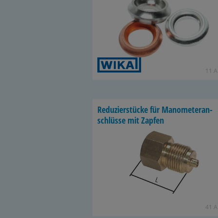
11 Ar
Re­du­zier­stü­cke für Ma­no­me­ter­an­
schlüs­se mit Zap­fen
41 Ar