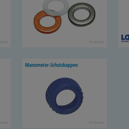
­ti­kel
10 Ar­ti­kel
Manometer-​Schutzkappen
­ti­kel
16 Ar­ti­kel