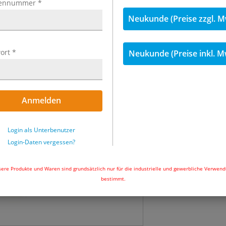
ennummer
*
inkl. MwSt.
Neukunde (Preise zzgl. M
118,75 €
inkl
ort
*
Neukunde (Preise inkl. M
Menge
Sofort lieferbar
Anmelden
In den Wa
Login als Unterbenutzer
Login-Daten vergessen?
ere Produkte und Waren sind grundsätzlich nur für die industrielle und gewerbliche Verwen
bestimmt.