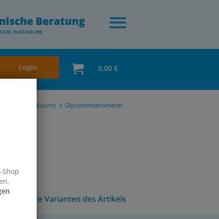
nische Beratung
SERE INGENIEURE
Login
0,00 €
 (auch für Vakuum)
Glycerinmanometer
e-Shop
en.
gen
Andere Varianten des Artikels