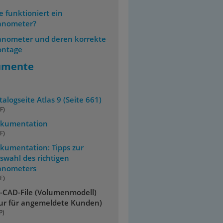
e funktioniert ein
nometer?
nometer und deren korrekte
ntage
umente
talogseite Atlas 9 (Seite 661)
F)
kumentation
F)
kumentation: Tipps zur
swahl des richtigen
nometers
F)
-CAD-File (Volumenmodell)
ur für angemeldete Kunden)
P)