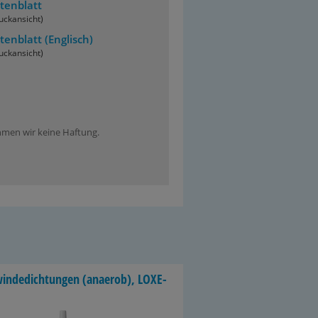
tenblatt
uckansicht)
tenblatt
(Englisch)
uckansicht)
ehmen wir keine Haftung.
in­de­dich­tun­gen (an­ae­rob), LO­XE­