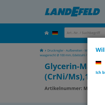
Wil
Druckregler - Aufbereiten - Manometer -
waagerecht Ø 100 mm, Edelstahl / Messing, Ec
Glycerin-Mano
Ich 
(CrNi/Ms),100m
Artikelnummer:
MW 4100 