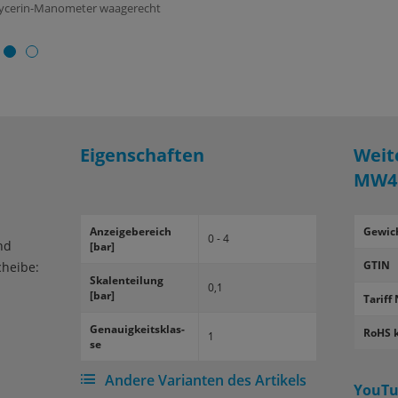
Glycerin-Manometer waagerecht
Eigenschaften
Weit
MW4
An­zei­ge­be­reich
Gewic
0 - 4
nd
[bar]
GTIN
cheibe:
Ska­len­tei­lung
0,1
[bar]
Tariff 
Ge­nau­ig­keits­klas­
RoHS 
1
se
Andere Varianten des Artikels
YouTu