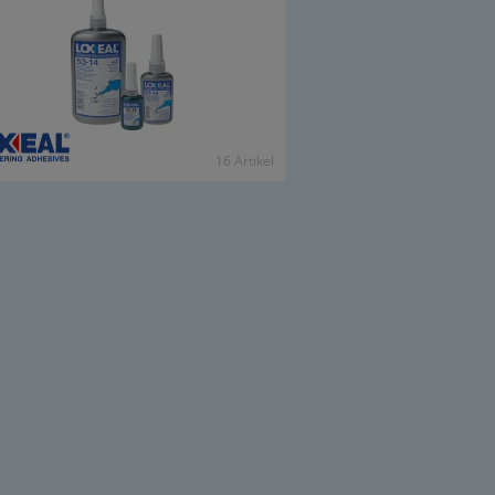
16 Ar­ti­kel