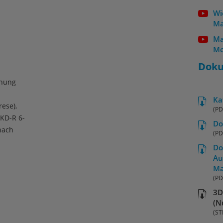
Wi
Ma
Ma
Mo
Dok
hnung
Ka
ese),
(PD
KD-R 6-
Do
nach
(PD
Do
Au
Ma
(PD
3D
(N
(ST