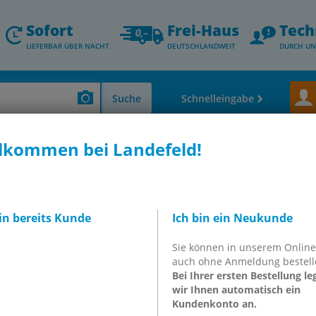
Sofort
Frei-Haus
Tech
LIEFERBAR ÜBER NACHT
DEUTSCHLANDWEIT
DURCH UN
Suche
Schnelleingabe
lkommen bei Landefeld!
 Thermometer - Durchfluss- & Füllstandsmessung
Manometer, waagerecht
o-Line
MW 4100 GLY CRE
meter waagerecht
bin bereits Kunde
Ich bin ein Neukunde
m, 0 - 4bar
Sie können in unserem Onlin
auch ohne Anmeldung bestell
GLY CRE
Bei Ihrer ersten Bestellung le
wir Ihnen automatisch ein
Kundenkonto an.