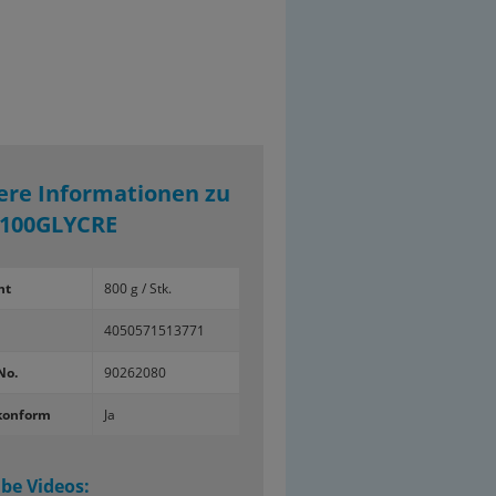
ere Informationen zu
100GLYCRE
ht
800 g / Stk.
4050571513771
No.
90262080
konform
Ja
be Videos: