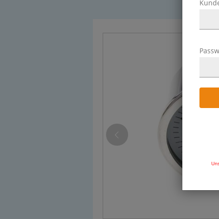
Kund
Passw
Uns