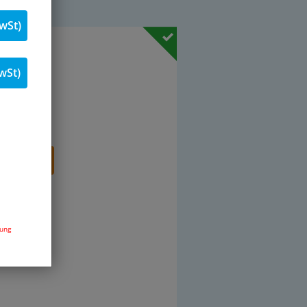
wSt)
. 19 % MwSt.
wSt)
Stk.
renkorb
dung