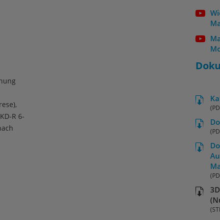
Wi
Ma
Ma
Mo
Dok
hnung
Ka
ese),
(PD
KD-R 6-
Do
nach
(PD
Do
Au
Ma
(PD
3D
(N
(ST