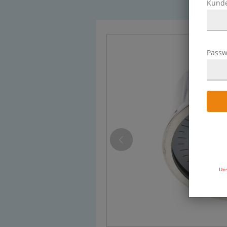
Kund
Passw
Uns