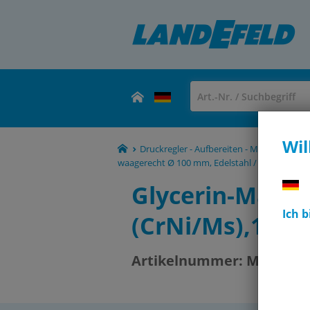
Wil
Druckregler - Aufbereiten - Manometer -
waagerecht Ø 100 mm, Edelstahl / Messing, Ec
Glycerin-Mano
Ich 
(CrNi/Ms),100m
Artikelnummer:
MW -1151