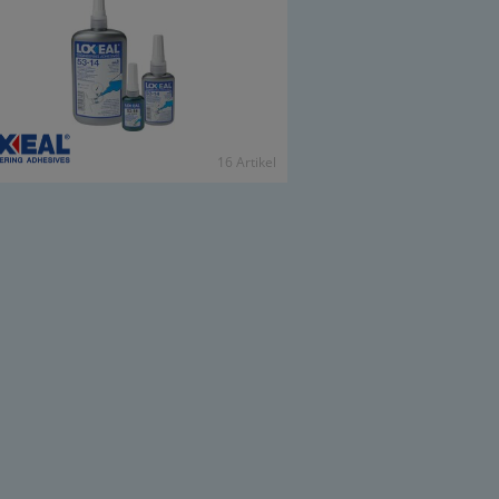
16 Ar­ti­kel