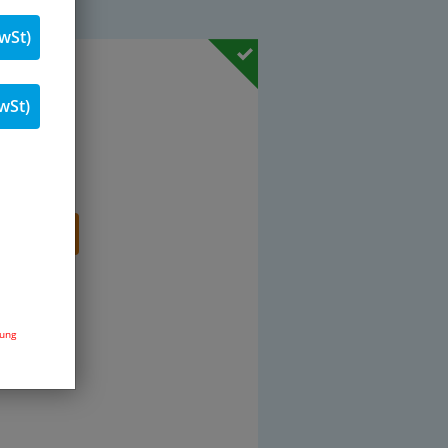
wSt)
. 19 % MwSt.
wSt)
Stk.
renkorb
dung