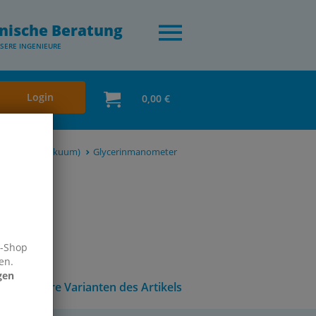
nische Beratung
SERE INGENIEURE
Login
0,00 €
 (auch für Vakuum)
Glycerinmanometer
e-Shop
en.
gen
Andere Varianten des Artikels