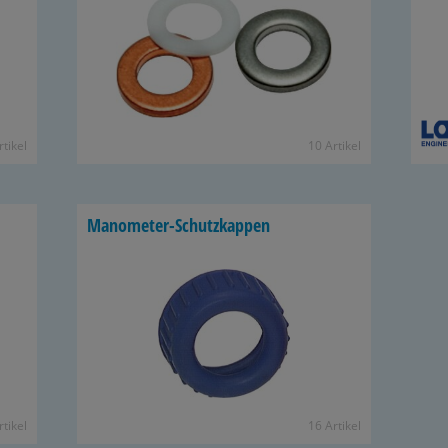
­ti­kel
10 Ar­ti­kel
Manometer-​Schutzkappen
­ti­kel
16 Ar­ti­kel