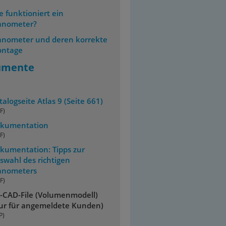
e funktioniert ein
nometer?
nometer und deren korrekte
ntage
umente
talogseite Atlas 9 (Seite 661)
F)
kumentation
F)
kumentation: Tipps zur
swahl des richtigen
nometers
F)
-CAD-File (Volumenmodell)
ur für angemeldete Kunden)
P)