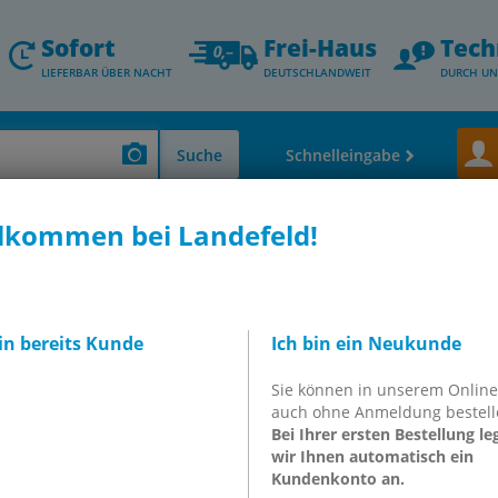
Sofort
Frei-Haus
Tech
LIEFERBAR ÜBER NACHT
DEUTSCHLANDWEIT
DURCH UN
Suche
Schnelleingabe
lkommen bei Landefeld!
 Thermometer - Durchfluss- & Füllstandsmessung
Manometer, waagerecht
o-Line
MW -115100 GLY CRE
meter waagerecht
bin bereits Kunde
Ich bin ein Neukunde
m, -1 bis 15bar
Sie können in unserem Onlin
auch ohne Anmeldung bestell
00 GLY CRE
Bei Ihrer ersten Bestellung le
wir Ihnen automatisch ein
Kundenkonto an.