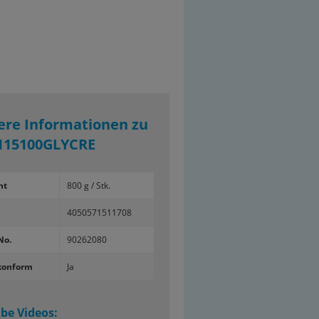
ere Informationen zu
15100GLYCRE
ht
800 g / Stk.
4050571511708
No.
90262080
konform
Ja
be Videos: