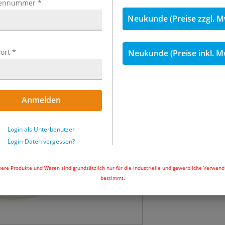
ennummer
*
inkl. MwSt.
Neukunde (Preise zzgl. M
118,75 €
inkl
ort
*
Neukunde (Preise inkl. M
Menge
Sofort lieferbar
Anmelden
In den Wa
Login als Unterbenutzer
Login-Daten vergessen?
ere Produkte und Waren sind grundsätzlich nur für die industrielle und gewerbliche Verwen
bestimmt.