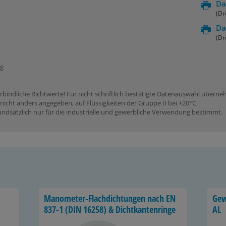
Da
(Dr
Da
(Dr
ng
rbindliche Richtwerte! Für nicht schriftlich bestätigte Datenauswahl übern
icht anders angegeben, auf Flüssigkeiten der Gruppe II bei +20°C.
dsätzlich nur für die industrielle und gewerbliche Verwendung bestimmt.
Manometer-​Flachdichtungen nach EN
Ge­w
837-1 (DIN 16258) & Dicht­kan­ten­rin­ge
AL