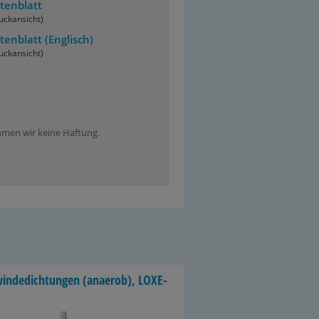
tenblatt
uckansicht)
tenblatt
(Englisch)
uckansicht)
ehmen wir keine Haftung.
in­de­dich­tun­gen (an­ae­rob), LO­XE­