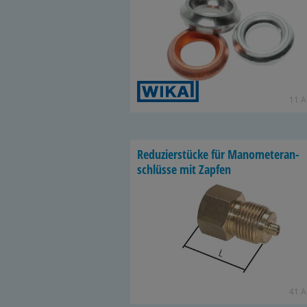
11 Ar
Re­du­zier­stü­cke für Ma­no­me­ter­an­
schlüs­se mit Zap­fen
41 Ar