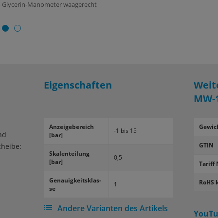
- Glycerin-Manometer waagerecht
Eigenschaften
Weit
MW-1
An­zei­ge­be­reich
Gewic
-1 bis 15
nd
[bar]
GTIN
cheibe:
Ska­len­tei­lung
0,5
[bar]
Tariff 
Ge­nau­ig­keits­klas­
RoHS 
1
se
Andere Varianten des Artikels
YouTu