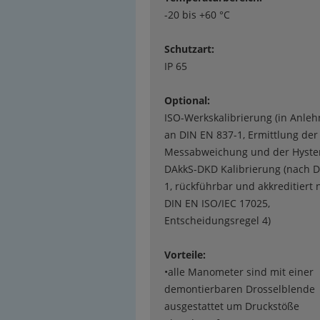
-20 bis +60 °C
Schutzart:
IP 65
Optional:
ISO-Werkskalibrierung (in Anle
an DIN EN 837-1, Ermittlung der
Messabweichung und der Hyster
DAkkS-DKD Kalibrierung (nach D
1, rückführbar und akkreditiert 
DIN EN ISO/IEC 17025,
Entscheidungsregel 4)
Vorteile:
•alle Manometer sind mit einer
demontierbaren Drosselblende
ausgestattet um Druckstöße