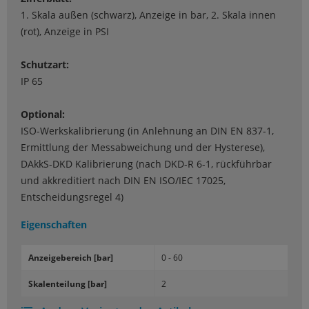
1. Skala außen (schwarz), Anzeige in bar, 2. Skala innen
(rot), Anzeige in PSI
Schutzart:
IP 65
Optional:
ISO-Werkskalibrierung (in Anlehnung an DIN EN 837-1,
Ermittlung der Messabweichung und der Hysterese),
DAkkS-DKD Kalibrierung (nach DKD-R 6-1, rückführbar
und akkreditiert nach DIN EN ISO/IEC 17025,
Entscheidungsregel 4)
Eigenschaften
An­zei­ge­be­reich [bar]
0 - 60
Ska­len­tei­lung [bar]
2