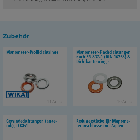
Zubehör
Manometer-​Profildichtringe
Manometer-​Flachdichtungen
nach EN 837-1 (DIN 16258) &
Dicht­kan­ten­rin­ge
11 Ar­ti­kel
10 Ar­ti­kel
Ge­win­de­dich­tun­gen (an­ae­
Re­du­zier­stü­cke für Ma­no­me­
rob), LO­XE­AL
ter­an­schlüs­se mit Zap­fen