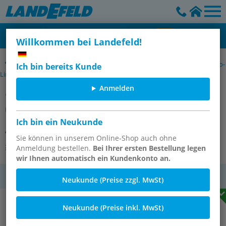
Willkommen bei Landefeld!
Glycerinmanometer waagerecht Ø 63 mm, Edelstahl / Messing, Eco-
Ich bin bereits Kunde
Line
Anmelden
Glycerin-Manometer waagerecht
(CrNi/Ms),63mm, 0 - 60bar
Ich bin ein Neukunde
Artikelnummer:
MW 6063 GLY CRE
Sie können in unserem Online-Shop auch ohne
Andere Varianten des Artikels
Anmeldung bestellen.
Bei Ihrer ersten Bestellung legen
wir Ihnen automatisch ein Kundenkonto an.
MwSt.
Neukunde (Preise zzgl. MwSt)
Neukunde (Preise inkl. MwSt)