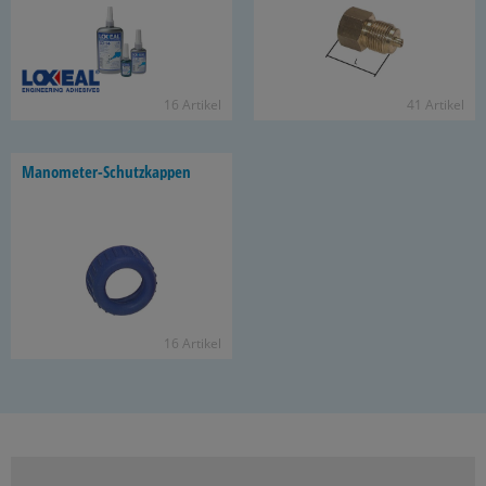
16 Ar­ti­kel
41 Ar­ti­kel
Manometer-​Schutzkappen
16 Ar­ti­kel