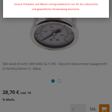
Unsere Produkte und Waren sind grundsätzlich nur für die industrielle
und gewerbliche Verwendung bestimmt.
360-Grad Ansicht: MW 6063 GLY CRE - Glycerin-Manometer waagerecht
(CrNi/Ms),63mm, 0 - 60bar
28,70 €
inkl. 19
% MwSt.
Stk.