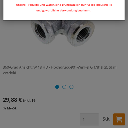
Unsere Produkte und Waren sind grundsätzlich nur für die industrielle
und gewerbliche Verwendung bestimmt.
360-Grad Ansicht: W 18 HD - Hochdruck-90°-Winkel G 1/8" (IG), Stahl
verzinkt
29,88 €
inkl. 19
% MwSt.
Stk.