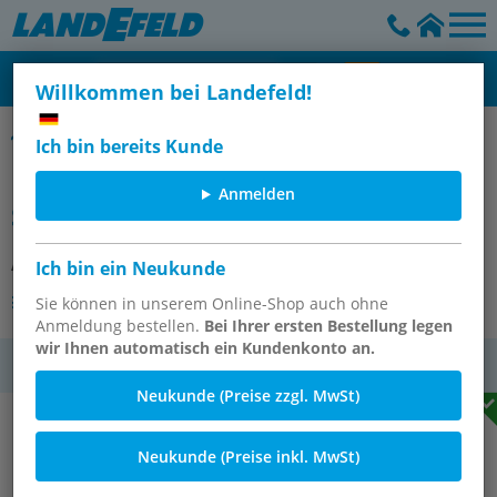
Willkommen bei Landefeld!
Winkel 90° mit Innengewinde, bis 350 bar
Ich bin bereits Kunde
Hochdruck-90°-Winkel G 1/8" (IG),
Anmelden
Stahl verzinkt
Artikelnummer:
W 18 HD
Ich bin ein Neukunde
Andere Varianten des Artikels
Sie können in unserem Online-Shop auch ohne
Anmeldung bestellen.
Bei Ihrer ersten Bestellung legen
wir Ihnen automatisch ein Kundenkonto an.
MwSt.
Neukunde (Preise zzgl. MwSt)
Neukunde (Preise inkl. MwSt)