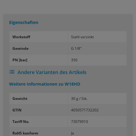
Eigenschaften
Werk­stoff
Stahl ver­zinkt
Ge­win­de
G 1/8"
PN [bar]
350
Andere Varianten des Artikels
Weitere Informationen zu
W18HD
Gewicht
30 g / Stk.
GTIN
4050571732202
Tariff No.
73079910
RoHS konform
Ja