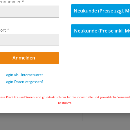
ennummer
*
Neukunde (Preise zzgl. M
42.475,50 
Menge
ort
*
Neukunde (Preise inkl. M
Nicht auf Lager
Anmelden
In den Wa
Login als Unterbenutzer
Login-Daten vergessen?
ere Produkte und Waren sind grundsätzlich nur für die industrielle und gewerbliche Verwen
bestimmt.