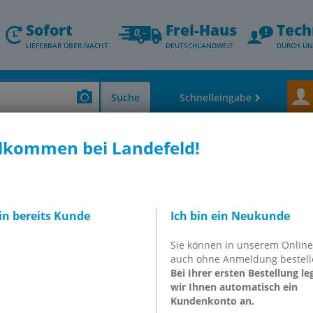
Sofort
Frei-Haus
Tech
LIEFERBAR ÜBER NACHT
DEUTSCHLANDWEIT
DURCH UN
Suche
Schnelleingabe
lkommen bei Landefeld!
 KÜHL-
RGERÄT
bin bereits Kunde
Ich bin ein Neukunde
Sie können in unserem Onlin
49206
auch ohne Anmeldung bestell
Bei Ihrer ersten Bestellung le
wir Ihnen automatisch ein
Kundenkonto an.
inkl. MwSt.