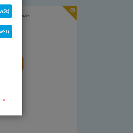
wSt)
€
inkl. 19 % MwSt.
Stk.
wSt)
renkorb
dung