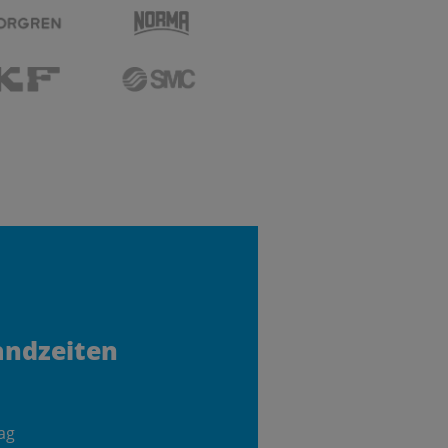
andzeiten
ag