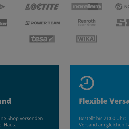
and
Flexible Vers
line-Shop versenden
Bestellt bis 21:00 Uhr:
ei Haus.
Versand am gleichen T