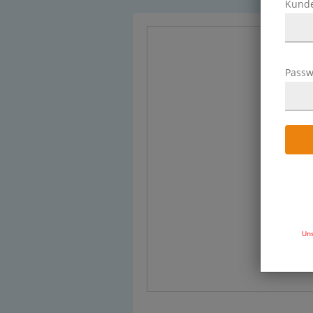
Kund
Passw
Uns