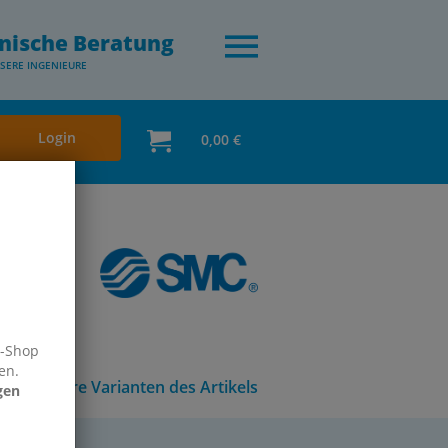
nische Beratung
SERE INGENIEURE
Login
0,00 €
e-Shop
en.
Andere Varianten des Artikels
gen