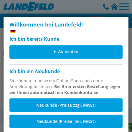
Willkommen bei Landefeld!
Kegelsenker / Entgratsenker 90°, DIN 335
Ich bin bereits Kunde
Anmelden
HSS-G Kegelsenker 90°, DIN 335, 3,5
Ich bin ein Neukunde
- 20,5 mm
Sie können in unserem Online-Shop auch ohne
Anmeldung bestellen.
Bei Ihrer ersten Bestellung legen
Artikelnummer:
BOHR KS 20,5 HSS
wir Ihnen automatisch ein Kundenkonto an.
Andere Varianten des Artikels
Neukunde (Preise zzgl. MwSt)
MwSt.
Neukunde (Preise inkl. MwSt)