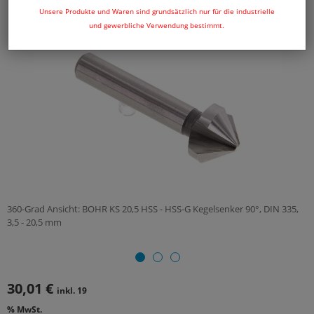
Unsere Produkte und Waren sind grundsätzlich nur für die industrielle
und gewerbliche Verwendung bestimmt.
360-Grad Ansicht: BOHR KS 20,5 HSS - HSS-G Kegelsenker 90°, DIN 335,
3,5 - 20,5 mm
30,01 €
inkl. 19
% MwSt.