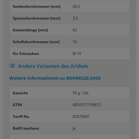
Senker­durch­mes­ser [mm]
20,5
Spi­zen­durch­mes­ser [mm]
3,5
Ge­samt­län­ge [mm]
63
Schaft­durch­mes­ser [mm]
10
für Schrau­ben
M 10
Andere Varianten des Artikels
Weitere Informationen zu
BOHRKS20,5HSS
Gewicht
55 g / Stk.
GTIN
4050571159672
Tariff No.
82079091
RoHS konform
Ja