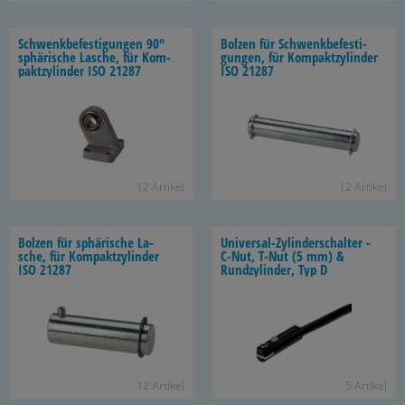
Schwenk­be­fes­ti­gun­gen 90°
Bol­zen für Schwenk­be­fes­ti­
sphä­ri­sche La­sche, für Kom­
gun­gen, für Kom­pakt­zy­lin­der
pakt­zy­lin­der ISO 21287
ISO 21287
12 Ar­ti­kel
12 Ar­ti­kel
Bol­zen für sphä­ri­sche La­
Universal-​Zylinderschalter -
sche, für Kom­pakt­zy­lin­der
C-Nut, T-Nut (5 mm) &
ISO 21287
Rund­zy­lin­der, Typ D
12 Ar­ti­kel
5 Ar­ti­kel