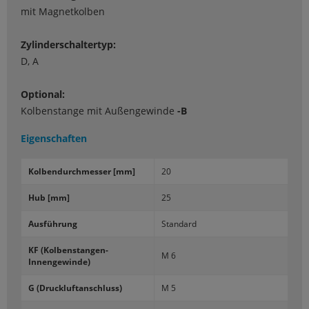
mit Magnetkolben
Zylinderschaltertyp:
D, A
Optional:
Kolbenstange mit Außengewinde
-B
Eigenschaften
Kol­ben­durch­mes­ser [mm]
20
Hub [mm]
25
Aus­füh­rung
Stan­dard
KF (Kolbenstangen-​
M 6
Innengewinde)
G (Druck­luft­an­schluss)
M 5