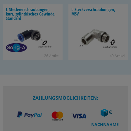
L-​Steckverschraubungen,
L-​Steckverschraubungen,
kurz, zy­lin­dri­sches Ge­win­de,
MSV
Stan­dard
26 Ar­ti­kel
49 Ar­ti­kel
ZAHLUNGSMÖGLICHKEITEN:
NACHNAHME