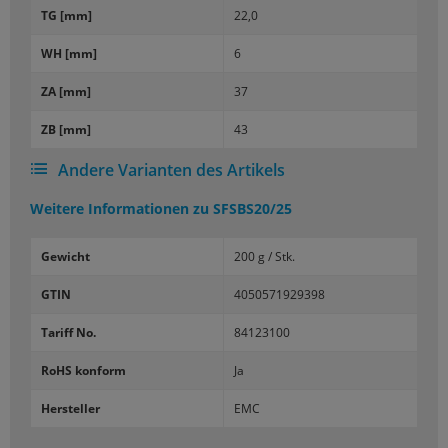
TG [mm]
22,0
WH [mm]
6
ZA [mm]
37
ZB [mm]
43
Andere Varianten des Artikels
Weitere Informationen zu
SFSBS20/25
Gewicht
200 g / Stk.
GTIN
4050571929398
Tariff No.
84123100
RoHS konform
Ja
Hersteller
EMC