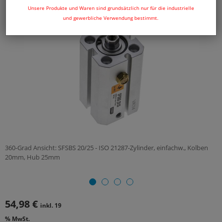
Unsere Produkte und Waren sind grundsätzlich nur für die industrielle
und gewerbliche Verwendung bestimmt.
360-Grad Ansicht: SFSBS 20/25 - ISO 21287-Zylinder, einfachw., Kolben
20mm, Hub 25mm
54,98 €
inkl. 19
% MwSt.