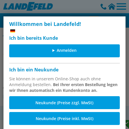
Willkommen bei Landefeld!
Kompaktzylinder, einfachwirkend, ISO 21287 (Eco-Line)
Ich bin bereits Kunde
Anmelden
ISO 21287-Zylinder, einfachw.,
Ich bin ein Neukunde
Kolben 20mm, Hub 25mm
Sie können in unserem Online-Shop auch ohne
Anmeldung bestellen.
Bei Ihrer ersten Bestellung legen
Artikelnummer:
SFSBS 20/25
wir Ihnen automatisch ein Kundenkonto an.
Andere Varianten des Artikels
Neukunde (Preise zzgl. MwSt)
MwSt.
Neukunde (Preise inkl. MwSt)