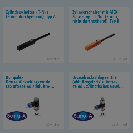
Zy­lin­der­schal­ter - T-Nut
Zy­lin­der­schal­ter mit ATEX-​
(5mm, durch­ge­hend), Typ A
Zulassung - T-Nut (5 mm,
nicht durch­ge­hend), Typ B
6 Ar­ti­kel
1 Ar­ti­kel
Kompakt-​
Dros­sel­rück­schlag­ven­ti­le
Drosselrückschlagventile
(ab­luft­re­gelnd / zu­luft­re­
(ab­luft­re­gelnd / zu­luft­re­
gelnd), zy­lin­dri­sches Ge­win­
gelnd / zu- & ab­luft­re­gelnd),
de, Stan­dard
zy­lin­dri­sches Ge­win­de, Stan­
dard
42 Ar­ti­kel
32 Ar­ti­kel