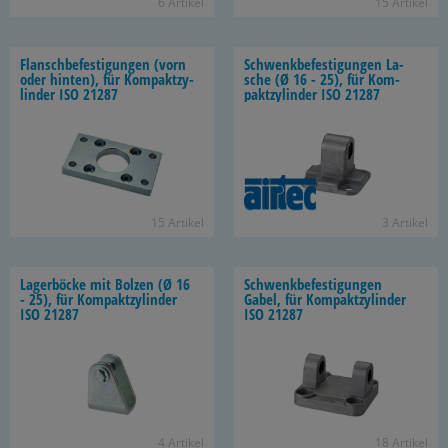
6 Ar­ti­kel
15 Ar­ti­kel
Flansch­be­fes­ti­gun­gen (vorn
Schwenk­be­fes­ti­gun­gen La­
oder hin­ten), für Kom­pakt­zy­
sche (Ø 16 - 25), für Kom­
lin­der ISO 21287
pakt­zy­lin­der ISO 21287
15 Ar­ti­kel
3 Ar­ti­kel
La­ger­bö­cke mit Bol­zen (Ø 16
Schwenk­be­fes­ti­gun­gen
- 25), für Kom­pakt­zy­lin­der
Gabel, für Kom­pakt­zy­lin­der
ISO 21287
ISO 21287
4 Ar­ti­kel
18 Ar­ti­kel