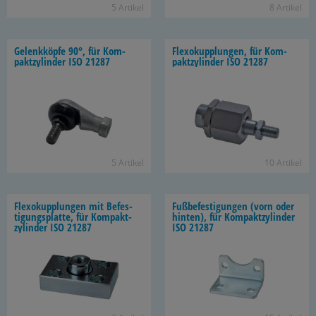
5 Ar­ti­kel
8 Ar­ti­kel
Ge­lenk­köp­fe 90°, für Kom­
Flexo­kupp­lun­gen, für Kom­
pakt­zy­lin­der ISO 21287
pakt­zy­lin­der ISO 21287
5 Ar­ti­kel
10 Ar­ti­kel
Flexo­kupp­lun­gen mit Be­fes­
Fuß­be­fes­ti­gun­gen (vorn oder
ti­gungs­plat­te, für Kom­pakt­
hin­ten), für Kom­pakt­zy­lin­der
zy­lin­der ISO 21287
ISO 21287