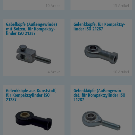
10 Ar­ti­kel
15 Ar­ti­kel
Ga­bel­köp­fe (Au­ßen­ge­win­de)
Ge­lenk­köp­fe, für Kom­pakt­zy­
mit Bol­zen, für Kom­pakt­zy­
lin­der ISO 21287
lin­der ISO 21287
4 Ar­ti­kel
10 Ar­ti­kel
Ge­lenk­köp­fe aus Kunst­stoff,
Ge­lenk­köp­fe (Au­ßen­ge­win­
für Kom­pakt­zy­lin­der ISO
de), für Kom­pakt­zy­lin­der ISO
21287
21287