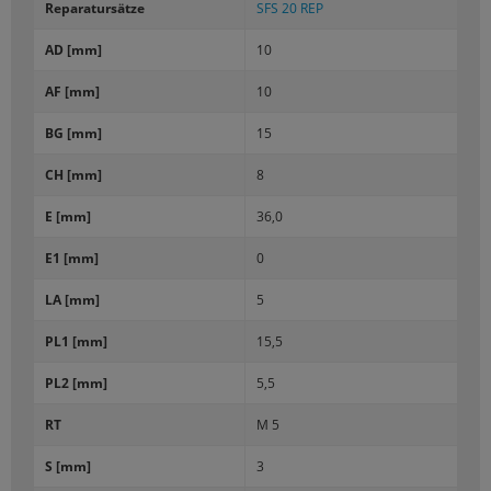
Re­pa­ra­tur­sät­ze
SFS 20 REP
AD [mm]
10
AF [mm]
10
BG [mm]
15
CH [mm]
8
E [mm]
36,0
E1 [mm]
0
LA [mm]
5
PL1 [mm]
15,5
PL2 [mm]
5,5
RT
M 5
S [mm]
3