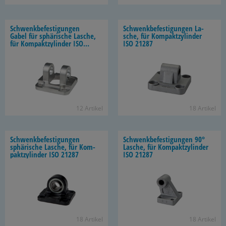
Schwenk­be­fes­ti­gun­gen
Schwenk­be­fes­ti­gun­gen La­
Gabel für sphä­ri­sche La­sche,
sche, für Kom­pakt­zy­lin­der
für Kom­pakt­zy­lin­der ISO
ISO 21287
21287
12 Ar­ti­kel
18 Ar­ti­kel
Schwenk­be­fes­ti­gun­gen
Schwenk­be­fes­ti­gun­gen 90°
sphä­ri­sche La­sche, für Kom­
La­sche, für Kom­pakt­zy­lin­der
pakt­zy­lin­der ISO 21287
ISO 21287
18 Ar­ti­kel
18 Ar­ti­kel