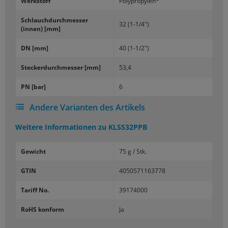
Werk­stoff
Po­ly­pro­py­len*
Schlauch­durch­mes­ser
32 (1-1/4")
(innen) [mm]
DN [mm]
40 (1-1/2")
Ste­cker­durch­mes­ser [mm]
53,4
PN [bar]
6
Andere Varianten des Artikels
Weitere Informationen zu
KLSS32PPB
Gewicht
75 g / Stk.
GTIN
4050571163778
Tariff No.
39174000
RoHS konform
Ja