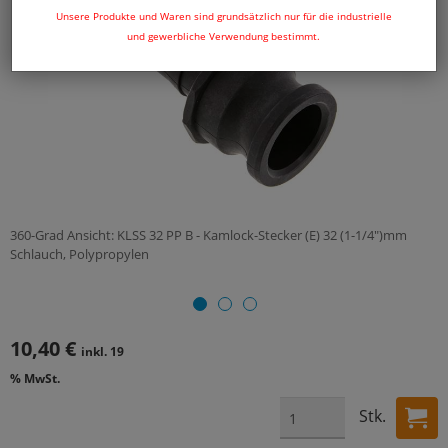
Unsere Produkte und Waren sind grundsätzlich nur für die industrielle
und gewerbliche Verwendung bestimmt.
360-Grad Ansicht: KLSS 32 PP B - Kamlock-Stecker (E) 32 (1-1/4")mm
Schlauch, Polypropylen
10,40 €
inkl. 19
% MwSt.
Stk.