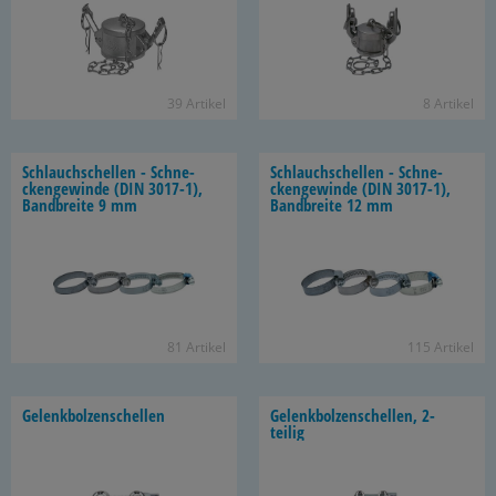
39 Ar­ti­kel
8 Ar­ti­kel
Schlauch­schel­len - Schne­
Schlauch­schel­len - Schne­
cken­ge­win­de (DIN 3017-​1),
cken­ge­win­de (DIN 3017-​1),
Band­brei­te 9 mm
Band­brei­te 12 mm
81 Ar­ti­kel
115 Ar­ti­kel
Ge­lenk­bol­zen­schel­len
Ge­lenk­bol­zen­schel­len, 2-​
teilig