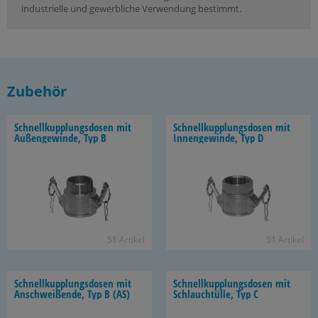
industrielle und gewerbliche Verwendung bestimmt.
Zubehör
Schnell­kupp­lungs­do­sen mit
Schnell­kupp­lungs­do­sen mit
Au­ßen­ge­win­de, Typ B
In­nen­ge­win­de, Typ D
51 Ar­ti­kel
51 Ar­ti­kel
Schnell­kupp­lungs­do­sen mit
Schnell­kupp­lungs­do­sen mit
An­schwei­ßen­de, Typ B (AS)
Schlauch­tül­le, Typ C