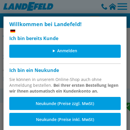
Willkommen bei Landefeld!
Schnellkupplungsstecker mit Schlauchtülle, Typ E
Ich bin bereits Kunde
Kamlock-Stecker (E) 32 (1-1/4")mm
Anmelden
Schlauch, Polypropylen
Artikelnummer:
KLSS 32 PP B *
Ich bin ein Neukunde
Andere Varianten des Artikels
Sie können in unserem Online-Shop auch ohne
Anmeldung bestellen.
Bei Ihrer ersten Bestellung legen
wir Ihnen automatisch ein Kundenkonto an.
MwSt.
Neukunde (Preise zzgl. MwSt)
Neukunde (Preise inkl. MwSt)