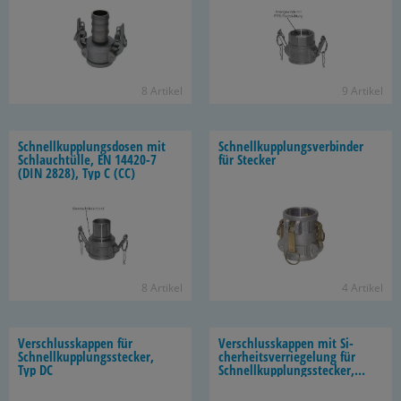
8 Ar­ti­kel
9 Ar­ti­kel
Schnell­kupp­lungs­do­sen mit
Schnell­kupp­lungs­ver­bin­der
Schlauch­tül­le, EN 14420-​7
für Ste­cker
(DIN 2828), Typ C (CC)
8 Ar­ti­kel
4 Ar­ti­kel
Ver­schluss­kap­pen für
Ver­schluss­kap­pen mit Si­
Schnell­kupp­lungs­ste­cker,
cher­heits­ver­rie­ge­lung für
Typ DC
Schnell­kupp­lungs­ste­cker,
Typ DC