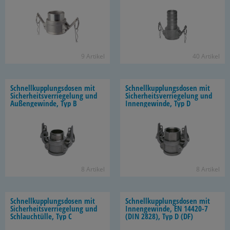
9 Ar­ti­kel
40 Ar­ti­kel
Schnell­kupp­lungs­do­sen mit
Schnell­kupp­lungs­do­sen mit
Si­cher­heits­ver­rie­ge­lung und
Si­cher­heits­ver­rie­ge­lung und
Au­ßen­ge­win­de, Typ B
In­nen­ge­win­de, Typ D
8 Ar­ti­kel
8 Ar­ti­kel
Schnell­kupp­lungs­do­sen mit
Schnell­kupp­lungs­do­sen mit
Si­cher­heits­ver­rie­ge­lung und
In­nen­ge­win­de, EN 14420-​7
Schlauch­tül­le, Typ C
(DIN 2828), Typ D (DF)