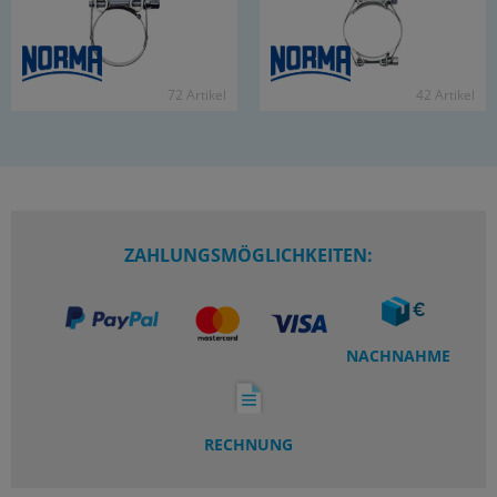
72 Ar­ti­kel
42 Ar­ti­kel
ZAHLUNGSMÖGLICHKEITEN:
NACHNAHME
RECHNUNG