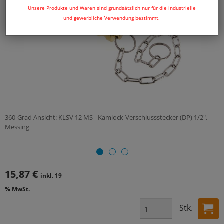
Unsere Produkte und Waren sind grundsätzlich nur für die industrielle
und gewerbliche Verwendung bestimmt.
360-Grad Ansicht: KLSV 12 MS - Kamlock-Verschlussstecker (DP) 1/2",
Messing
15,87 €
inkl. 19
% MwSt.
Stk.