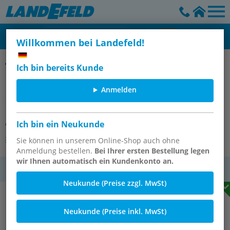
Willkommen bei Landefeld!
Verschlussstecker für Schnellkupplungsdosen, Typ DP
Ich bin bereits Kunde
Kamlock-Verschlussstecker (DP)
Anmelden
1/2", Messing
Artikelnummer:
KLSV 12 MS
Ich bin ein Neukunde
Andere Varianten des Artikels
Sie können in unserem Online-Shop auch ohne
Anmeldung bestellen.
Bei Ihrer ersten Bestellung legen
wir Ihnen automatisch ein Kundenkonto an.
MwSt.
Neukunde (Preise zzgl. MwSt)
Neukunde (Preise inkl. MwSt)