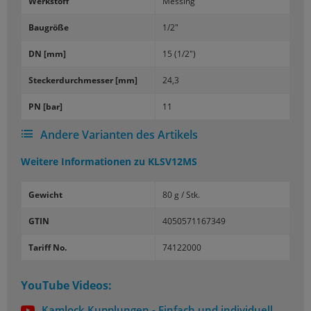
Werk­stoff
Mes­sing
Bau­grö­ße
1/2"
DN [mm]
15 (1/2")
Ste­cker­durch­mes­ser [mm]
24,3
PN [bar]
11
Andere Varianten des Artikels
Weitere Informationen zu
KLSV12MS
Gewicht
80 g / Stk.
GTIN
4050571167349
Tariff No.
74122000
YouTube Videos:
Kamlock Kupplungen - Einfach und individuell