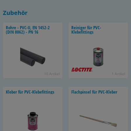
Zubehör
Rohre - PVC-U, EN 1452-​2
Rei­ni­ger für PVC-​
(DIN 8062) - PN 16
Klebefittings
10 Ar­ti­kel
1 Ar­ti­kel
Kle­ber für PVC-​Klebefittings
Flach­p­in­sel für PVC-​Kleber