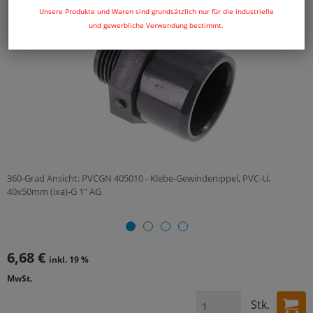
Unsere Produkte und Waren sind grundsätzlich nur für die industrielle
und gewerbliche Verwendung bestimmt.
360-Grad Ansicht: PVCGN 405010 - Klebe-Gewindenippel, PVC-U,
40x50mm (ixa)-G 1" AG
6,68 €
inkl. 19 %
MwSt.
Stk.