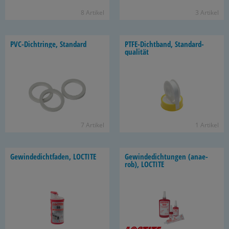
8 Ar­ti­kel
3 Ar­ti­kel
PVC-​Dichtringe, Stan­dard
PTFE-​Dichtband, Stan­dard­
qua­li­tät
7 Ar­ti­kel
1 Ar­ti­kel
Ge­win­de­dicht­fa­den, LOC­TI­TE
Ge­win­de­dich­tun­gen (an­ae­
rob), LOC­TI­TE