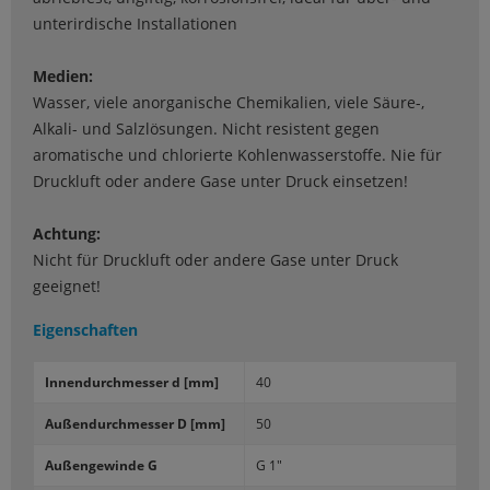
unterirdische Installationen
Medien:
Wasser, viele anorganische Chemikalien, viele Säure-,
Alkali- und Salzlösungen. Nicht resistent gegen
aromatische und chlorierte Kohlenwasserstoffe. Nie für
Druckluft oder andere Gase unter Druck einsetzen!
Achtung:
Nicht für Druckluft oder andere Gase unter Druck
geeignet!
Eigenschaften
In­nen­durch­mes­ser d [mm]
40
Au­ßen­durch­mes­ser D [mm]
50
Au­ßen­ge­win­de G
G 1"