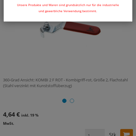
Unsere Produkte und Waren sind grundsätzlich nur für die industrielle
und gewerbliche Verwendung bestimmt.
360-Grad Ansicht: KOMBI 2 F ROT - Kombigriff-rot, Größe 2, Flachstahl
(Stahl verzinkt mit Kunststoffüberzug)
4,64 €
inkl. 19 %
MwSt.
Stk.