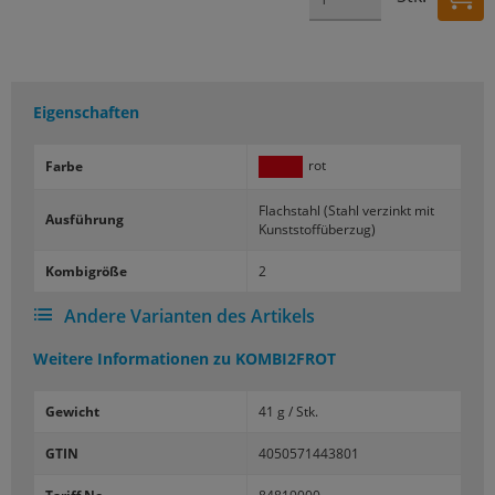
Eigenschaften
rot
Farbe
Flach­stahl (Stahl ver­zinkt mit
Aus­füh­rung
Kunst­stoff­über­zug)
Kom­bi­grö­ße
2
Andere Varianten des Artikels
Weitere Informationen zu
KOMBI2FROT
Gewicht
41 g / Stk.
GTIN
4050571443801