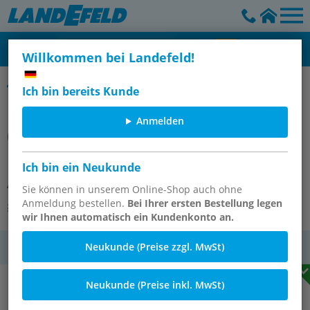
Willkommen bei Landefeld!
Kombigriffe für Kugelhähne aus Messing vernickelt
Ich bin bereits Kunde
Kombigriff-rot, Größe 2, Flachstahl
Anmelden
(Stahl verzinkt mit
Kunststoffüberzug)
Ich bin ein Neukunde
Artikelnummer:
KOMBI 2 F ROT
Sie können in unserem Online-Shop auch ohne
Anmeldung bestellen.
Bei Ihrer ersten Bestellung legen
Andere Varianten des Artikels
wir Ihnen automatisch ein Kundenkonto an.
Neukunde (Preise zzgl. MwSt)
MwSt.
Neukunde (Preise inkl. MwSt)