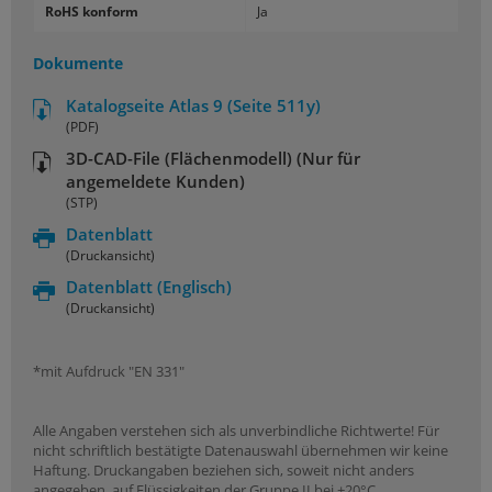
RoHS konform
Ja
Dokumente
Katalogseite Atlas 9 (Seite 511y)
(PDF)
3D-CAD-File (Flächenmodell) (Nur für
angemeldete Kunden)
(STP)
Datenblatt
(Druckansicht)
Datenblatt
(Englisch)
(Druckansicht)
*mit Aufdruck "EN 331"
Alle Angaben verstehen sich als unverbindliche Richtwerte! Für
nicht schriftlich bestätigte Datenauswahl übernehmen wir keine
Haftung. Druckangaben beziehen sich, soweit nicht anders
angegeben, auf Flüssigkeiten der Gruppe II bei +20°C.