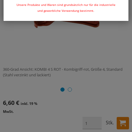
Unsere Produkte und Waren sind grundsätzlich nur für die industrielle
und gewerbliche Verwendung bestimmt.
360-Grad Ansicht: KOMBI 4 S ROT - Kombigriff-rot, Größe 4, Standard
(Stahl verzinkt und lackiert)
6,60 €
inkl. 19 %
MwSt.
Stk.