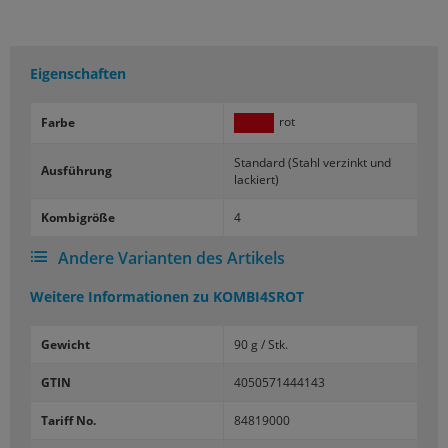
Eigenschaften
rot
Farbe
Stan­dard (Stahl ver­zinkt und
Aus­füh­rung
la­ckiert)
Kom­bi­grö­ße
4
Andere Varianten des Artikels
Weitere Informationen zu
KOMBI4SROT
Gewicht
90 g / Stk.
GTIN
4050571444143
Tariff No.
84819000