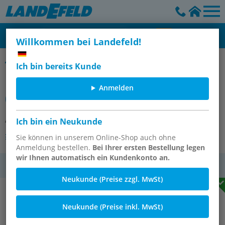
Willkommen bei Landefeld!
Kombigriffe für Kugelhähne aus Messing vernickelt
Ich bin bereits Kunde
Kombigriff-rot, Größe 4, Standard
Anmelden
(Stahl verzinkt und lackiert)
Artikelnummer:
KOMBI 4 S ROT
Ich bin ein Neukunde
Andere Varianten des Artikels
Sie können in unserem Online-Shop auch ohne
Anmeldung bestellen.
Bei Ihrer ersten Bestellung legen
wir Ihnen automatisch ein Kundenkonto an.
MwSt.
Neukunde (Preise zzgl. MwSt)
Neukunde (Preise inkl. MwSt)