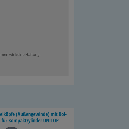
ehmen wir keine Haftung.
el­köp­fe (Au­ßen­ge­win­de) mit Bol­
 für Kom­pakt­zy­lin­der UNITOP