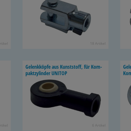
­ti­kel
18 Ar­ti­kel
Ge­lenk­köp­fe aus Kunst­stoff, für Kom­
Ge­l
pakt­zy­lin­der UNITOP
Kom
­ti­kel
6 Ar­ti­kel