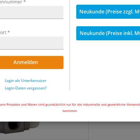
ennummer
*
inkl. MwSt.
Neukunde (Preise zzgl. M
57,47 €
inkl. 
ort
*
Neukunde (Preise inkl. M
Menge
Sofort lieferbar
Anmelden
In den Wa
Login als Unterbenutzer
Login-Daten vergessen?
ere Produkte und Waren sind grundsätzlich nur für die industrielle und gewerbliche Verwen
bestimmt.