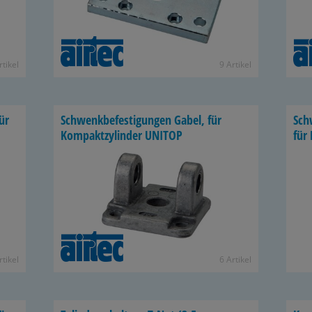
­ti­kel
9 Ar­ti­kel
für
Schwenk­be­fes­ti­gun­gen Gabel, für
Schw
Kom­pakt­zy­lin­der UNITOP
für 
­ti­kel
6 Ar­ti­kel