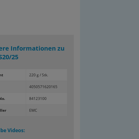
ere Informationen zu
S20/25
ht
220 g / Stk.
4050571620165
No.
84123100
ller
EMC
be Videos: