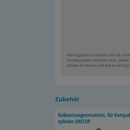
Alle Angaben verstehen sich als unve
Druckangaben beziehen sich, soweit n
Unsere Produkte und Waren sind grun
Zubehör
Kol­ben­stan­gen­mut­tern, für Kom­pa
zy­lin­der UNITOP