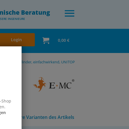
nische Beratung
SERE INGENIEURE
Login
0,00 €
Kompaktzylinder, einfachwirkend, UNITOP
e-Shop
en.
gen
Andere Varianten des Artikels