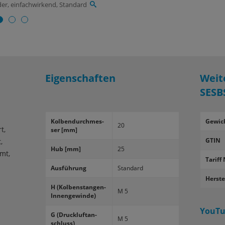
der, einfachwirkend, Standard
Eigenschaften
Weit
SESB
Kol­ben­durch­mes­
Gewic
20
t,
ser [mm]
GTIN
,
Hub [mm]
25
mt,
Tariff 
Aus­füh­rung
Stan­dard
Herste
H (Kolbenstangen-​
M 5
Innengewinde)
YouTu
G (Druck­luft­an­
M 5
schluss)