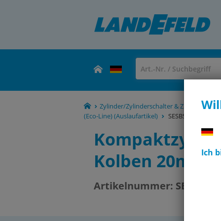
Wil
Zylinder/Zylinderschalter & Zubehör -
(Eco-Line) (Auslaufartikel)
SESBS 20/25
Kompaktzylinde
Ich 
Kolben 20mm,
Artikelnummer:
SESBS 20