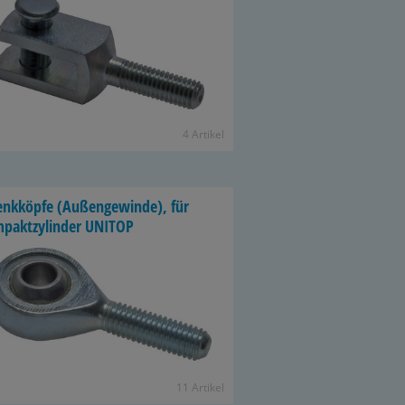
4 Ar­ti­kel
enk­köp­fe (Au­ßen­ge­win­de), für
­pakt­zy­lin­der UNITOP
11 Ar­ti­kel