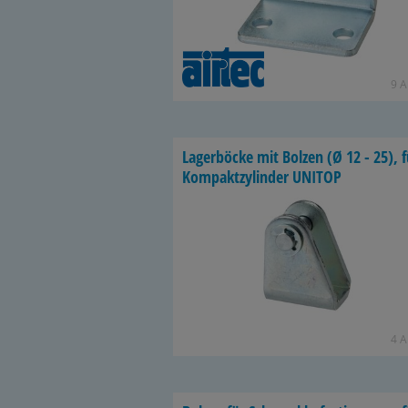
9 Ar
La­ger­bö­cke mit Bol­zen (Ø 12 - 25), 
Kom­pakt­zy­lin­der UNITOP
4 Ar