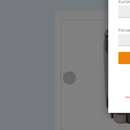
Kund
Passw
Uns