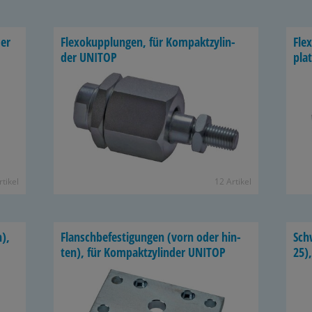
der
Flexo­kupp­lun­gen, für Kom­pakt­zy­lin­
Flex
der UNITOP
plat
­ti­kel
12 Ar­ti­kel
n),
Flansch­be­fes­ti­gun­gen (vorn oder hin­
Schw
ten), für Kom­pakt­zy­lin­der UNITOP
25),