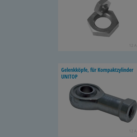
12 Ar
Ge­lenk­köp­fe, für Kom­pakt­zy­lin­der
UNITOP
12 Ar