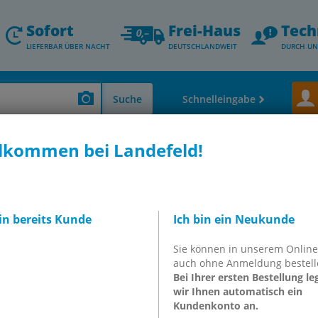
Sofort
Frei-Haus
Tech
LIEFERBAR ÜBER NACHT
DEUTSCHLANDWEIT
DURCH UN
Suche
Schnelleingabe
lkommen bei Landefeld!
 Stoßdämpfer - Vakuumkomponenten
Kompaktzylinder UNITOP (Ø 12-100)
r, einfachwirkend,
bin bereits Kunde
Ich bin ein Neukunde
 Hub 25mm
Sie können in unserem Onlin
auch ohne Anmeldung bestell
/25
Bei Ihrer ersten Bestellung le
wir Ihnen automatisch ein
Kundenkonto an.