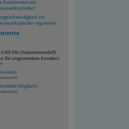
e funktioniert ein
eumatikzylinder?
hrgeschwindigkeit am
eumatikzylinder regulieren
umente
-CAD-File (Volumenmodell)
ur für angemeldete Kunden)
P)
tenblatt
uckansicht)
tenblatt
(Englisch)
uckansicht)