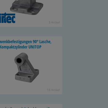
3 Ar­ti­kel
enk­be­fes­ti­gun­gen 90° La­sche,
Kom­pakt­zy­lin­der UNITOP
18 Ar­ti­kel