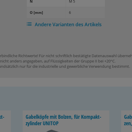
N
M 5
O [mm]
6
Andere Varianten des Artikels
rbindliche Richtwerte! Für nicht schriftlich bestätigte Datenauswahl übern
icht anders angegeben, auf Flüssigkeiten der Gruppe II bei +20°C.
dsätzlich nur für die industrielle und gewerbliche Verwendung bestimmt.
kt­
Ga­bel­köp­fe mit Bol­zen, für Kom­pakt­
Ga­b
zy­lin­der UNITOP
zen,