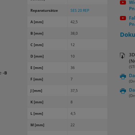
Wi
Pn
Re­pa­ra­tur­sät­ze
SES 20 REP
Fa
A [mm]
42,5
Pn
Dok
B [mm]
38,0
C [mm]
12
3D
D [mm]
10
(N
(ST
E [mm]
36
de
-B
Da
F [mm]
7
(Dr
Da
J [mm]
37,5
(Dr
K [mm]
8
L [mm]
4,5
M [mm]
22