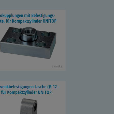
o­kupp­lun­gen mit Be­fes­ti­gungs­
­te, für Kom­pakt­zy­lin­der UNITOP
8 Ar­ti­kel
enk­be­fes­ti­gun­gen La­sche (Ø 12 -
 für Kom­pakt­zy­lin­der UNITOP