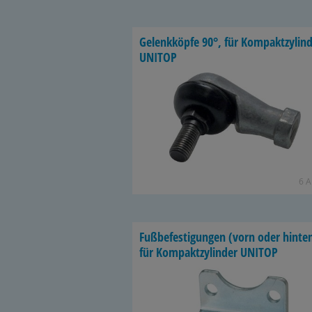
Ge­lenk­köp­fe 90°, für Kom­pakt­zy­lin­
UNITOP
6 Ar
Fuß­be­fes­ti­gun­gen (vorn oder hin­te
für Kom­pakt­zy­lin­der UNITOP