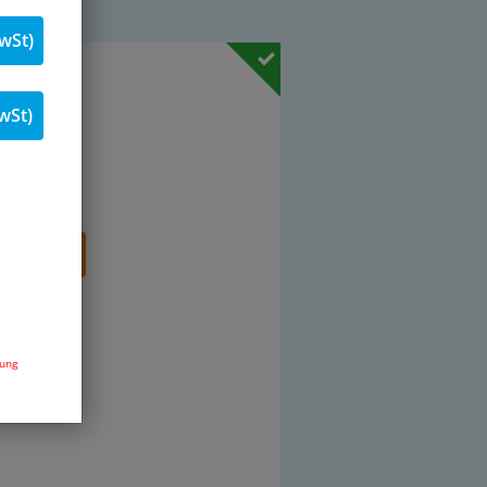
wSt)
19 % MwSt.
wSt)
Stk.
renkorb
dung