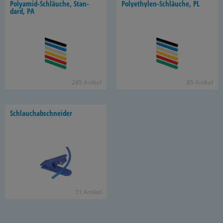
Polyamid-​Schläuche, Stan­
Polyethylen-​Schläuche, PL
dard, PA
245 Ar­ti­kel
85 Ar­ti­kel
Schlauch­ab­schnei­der
11 Ar­ti­kel