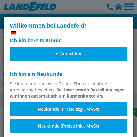
Willkommen bei Landefeld!
Schottverschraubungen, CK-ES
Ich bin bereits Kunde
KONTERMUTTER F.SCHOTTVER-
Anmelden
SCHRAUBUNG SK 800 ES
Artikelnummer:
KOMUTT 8 ES
Ich bin ein Neukunde
Andere Varianten des Artikels
Sie können in unserem Online-Shop auch ohne
Anmeldung bestellen.
Bei Ihrer ersten Bestellung legen
wir Ihnen automatisch ein Kundenkonto an.
MwSt.
Neukunde (Preise zzgl. MwSt)
Neukunde (Preise inkl. MwSt)