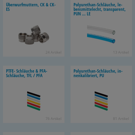
Über­wurf­mut­tern, CK & CK-
Polyurethan-​Schläuche, le­
ES
bens­mit­tel­echt, trans­pa­rent,
PUN ... LE
24 Ar­ti­kel
13 Ar­ti­kel
PTFE- Schläu­che & PFA-​
Polyurethan-​Schläuche, in­
Schläuche, TFL / PFA
nen­ka­li­briert, PU
76 Ar­ti­kel
81 Ar­ti­kel