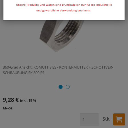
Unsere Produkte und Waren sind grundsätzlich nur für die industrielle
und gewerbliche Verwendung bestimmt.
360-Grad Ansicht: KOMUTT 8 ES - KONTERMUTTER F.SCHOTTVER-
SCHRAUBUNG SK 800 ES
9,28 €
inkl. 19 %
MwSt.
Stk.