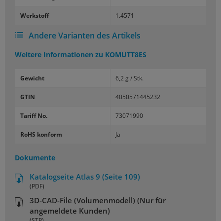
Werk­stoff
1.4571
Andere Varianten des Artikels
Weitere Informationen zu
KOMUTT8ES
Gewicht
6,2 g / Stk.
GTIN
4050571445232
Tariff No.
73071990
RoHS konform
Ja
Dokumente
Katalogseite Atlas 9 (Seite 109)
(PDF)
3D-CAD-File (Volumenmodell) (Nur für
angemeldete Kunden)
(STP)