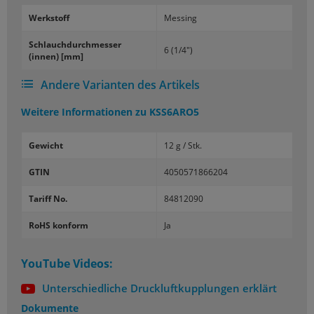
Werk­stoff
Mes­sing
Schlauch­durch­mes­ser
6 (1/4")
(innen) [mm]
Andere Varianten des Artikels
Weitere Informationen zu
KSS6ARO5
Gewicht
12 g / Stk.
GTIN
4050571866204
Tariff No.
84812090
RoHS konform
Ja
YouTube Videos:
Unterschiedliche Druckluftkupplungen erklärt
Dokumente