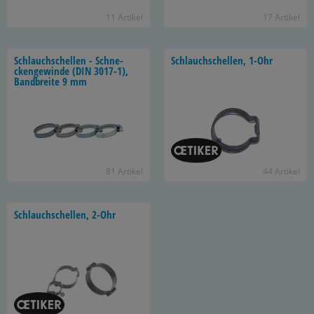
11 Ar­ti­kel
17 Ar­ti­kel
Schlauch­schel­len - Schne­
Schlauch­schel­len, 1-Ohr
cken­ge­win­de (DIN 3017-​1),
Band­brei­te 9 mm
81 Ar­ti­kel
44 Ar­ti­kel
Schlauch­schel­len, 2-Ohr