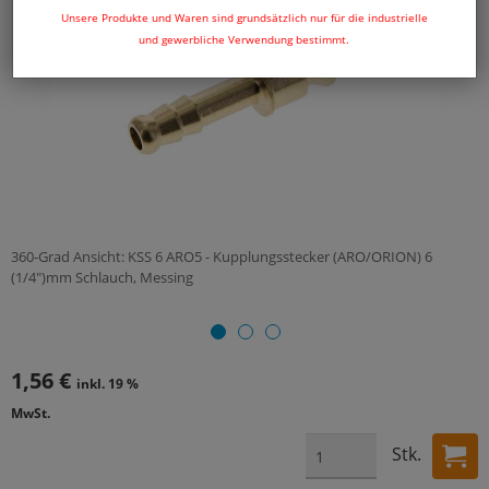
Unsere Produkte und Waren sind grundsätzlich nur für die industrielle
und gewerbliche Verwendung bestimmt.
360-Grad Ansicht: KSS 6 ARO5 - Kupplungsstecker (ARO/ORION) 6
(1/4")mm Schlauch, Messing
1,56 €
inkl. 19 %
MwSt.
Stk.