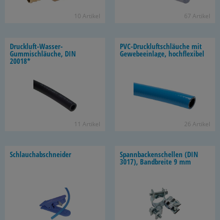
10 Ar­ti­kel
67 Ar­ti­kel
Druckluft-​Wasser-
PVC-​Druckluftschläuche mit
Gummischläuche, DIN
Ge­we­be­ein­la­ge, hoch­fle­xi­bel
20018*
11 Ar­ti­kel
26 Ar­ti­kel
Schlauch­ab­schnei­der
Spann­ba­cken­schel­len (DIN
3017), Band­brei­te 9 mm