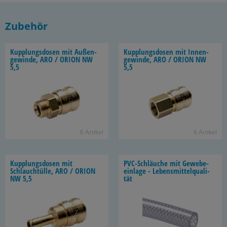
Zubehör
Kupp­lungs­do­sen mit Au­ßen­
Kupp­lungs­do­sen mit In­nen­
ge­win­de, ARO / ORION NW
ge­win­de, ARO / ORION NW
5,5
5,5
6 Ar­ti­kel
6 Ar­ti­kel
Kupp­lungs­do­sen mit
PVC-​Schläuche mit Ge­we­be­
Schlauch­tül­le, ARO / ORION
ein­la­ge - Le­bens­mit­tel­qua­li­
NW 5,5
tät