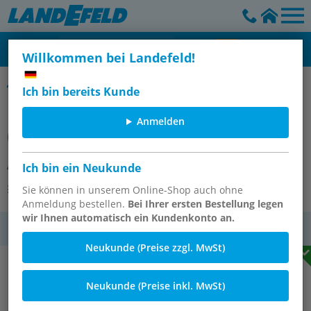
Willkommen bei Landefeld!
Kupplungsstecker mit Schlauchtülle, ARO / ORION NW 5,5
Ich bin bereits Kunde
Kupplungsstecker (ARO/ORION) 6
Anmelden
(1/4")mm Schlauch, Messing
Artikelnummer:
KSS 6 ARO5
Ich bin ein Neukunde
Andere Varianten des Artikels
Sie können in unserem Online-Shop auch ohne
Anmeldung bestellen.
Bei Ihrer ersten Bestellung legen
wir Ihnen automatisch ein Kundenkonto an.
MwSt.
Neukunde (Preise zzgl. MwSt)
Neukunde (Preise inkl. MwSt)