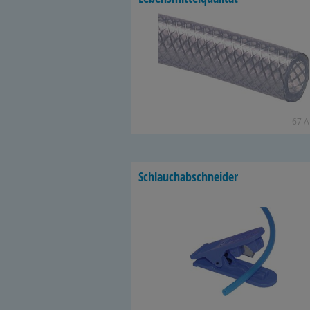
67 Ar
Schlauch­ab­schnei­der