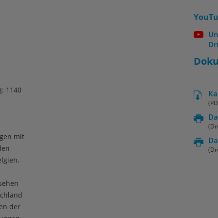
YouTu
Un
Dr
Dok
g: 1140
Ka
(PD
Da
(Dr
gen mit
Da
den
(Dr
lgien,
ssehen
schland
en der