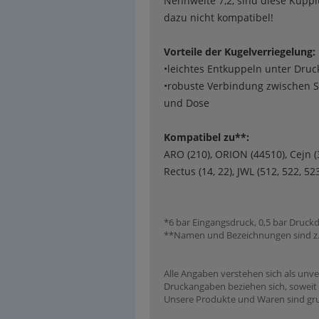
Nennweite 7,2, sind diese Kupp
dazu nicht kompatibel!
Vorteile der Kugelverriegelung:
•leichtes Entkuppeln unter Druc
•robuste Verbindung zwischen S
und Dose
Kompatibel zu**:
ARO (210), ORION (44510), Cejn (
Rectus (14, 22), JWL (512, 522, 52
*6 bar Eingangsdruck, 0,5 bar Druckd
**Namen und Bezeichnungen sind z.T.
Alle Angaben verstehen sich als unve
Druckangaben beziehen sich, soweit n
Unsere Produkte und Waren sind grun