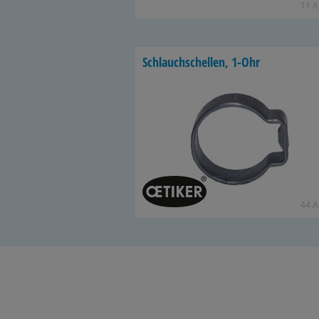
11 Ar
Schlauch­schel­len, 1-Ohr
44 Ar