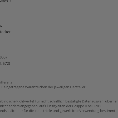
lungen
k,
tecker
300),
3, 572)
ifferenz
 eingetragene Warenzeichen der jeweiligen Hersteller.
rbindliche Richtwerte! Für nicht schriftlich bestätigte Datenauswahl übern
icht anders angegeben, auf Flüssigkeiten der Gruppe II bei +20°C.
dsätzlich nur für die industrielle und gewerbliche Verwendung bestimmt.