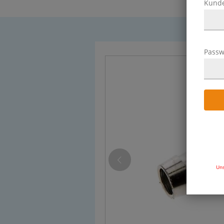
Kund
Passw
Uns