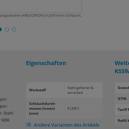
plungsstecker (ARO/ORION) 9 (3/8")mm Schlauch,
Eigenschaften
Weit
KSS9
Stahl ge­här­tet &
Gewic
Werk­stoff
ver­ni­ckelt
GTIN
gen:
Schlauch­durch­
per:
mes­ser (innen)
9 (3/8")
Tariff 
: Stahl
[mm]
: NBR
RoHS 
Andere Varianten des Artikels