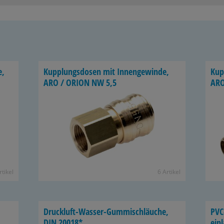
e,
Kupp­lungs­do­sen mit In­nen­ge­win­de,
Kupp
ARO / ORION NW 5,5
ARO
­ti­kel
6 Ar­ti­kel
Druckluft-​Wasser-Gummischläuche,
PVC
DIN 20018*
ein­