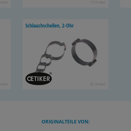
­ti­kel
17 Ar­ti­kel
Schlauch­schel­len, 2-Ohr
­ti­kel
42 Ar­ti­kel
ORIGINALTEILE VON: