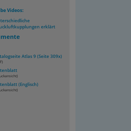
be Videos:
terschiedliche
uckluftkupplungen erklärt
umente
talogseite Atlas 9 (Seite 309x)
F)
tenblatt
uckansicht)
tenblatt
(Englisch)
uckansicht)