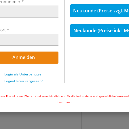
ennummer
*
Neukunde (Preise zzgl. M
inkl. MwSt.
ort
*
Neukunde (Preise inkl. M
4,43 €
inkl. 19
Menge
Anmelden
Sofort ab Lager l
Uhr und wir ver
Login als Unterbenutzer
Login-Daten vergessen?
In den Wa
ere Produkte und Waren sind grundsätzlich nur für die industrielle und gewerbliche Verwen
bestimmt.