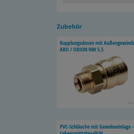
Zubehör
Kupp­lungs­do­sen mit Au­ßen­ge­win­d
ARO / ORION NW 5,5
6 Ar
PVC-​Schläuche mit Ge­we­be­ein­la­ge -
Le­bens­mit­tel­qua­li­tät