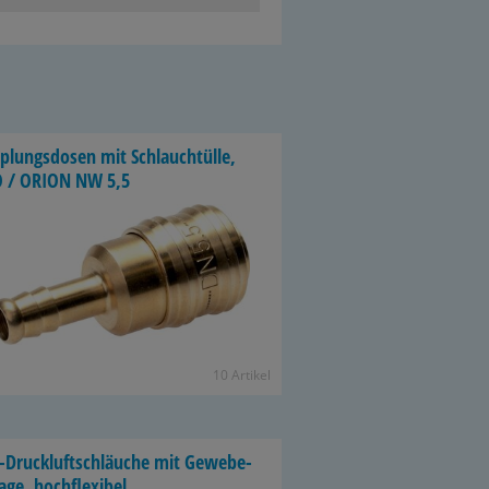
­lungs­do­sen mit Schlauch­tül­le,
 / ORION NW 5,5
10 Ar­ti­kel
-​Druckluftschläuche mit Ge­we­be­
la­ge, hoch­fle­xi­bel