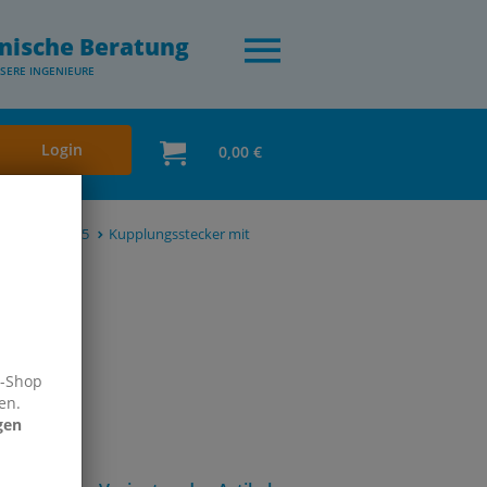
nische Beratung
SERE INGENIEURE
Login
0,00 €
/ORION NW 5,5
Kupplungsstecker mit
e-Shop
en.
gen