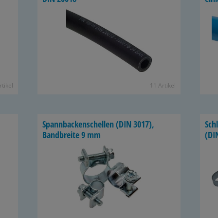
­ti­kel
11 Ar­ti­kel
Spann­ba­cken­schel­len (DIN 3017),
Schl
Band­brei­te 9 mm
(DI