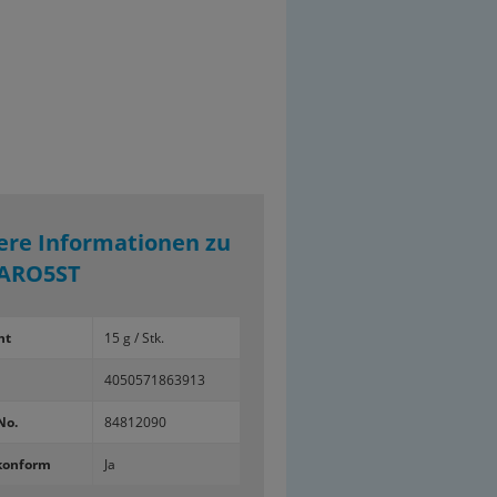
ere Informationen zu
ARO5ST
ht
15 g / Stk.
4050571863913
No.
84812090
konform
Ja