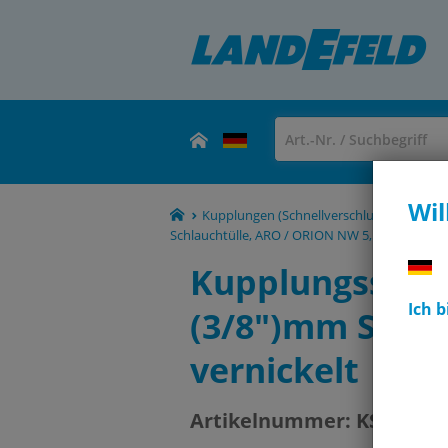
Wil
Kupplungen (Schnellverschlusskupplunge
Schlauchtülle, ARO / ORION NW 5,5
KSS 9 A
Kupplungsstec
Ich 
(3/8")mm Schla
vernickelt
Artikelnummer:
KSS 9 AR