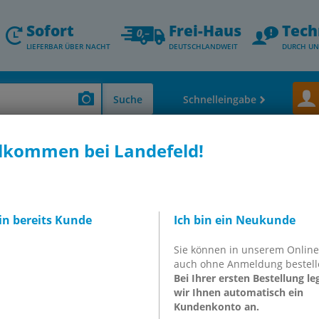
Sofort
Frei-Haus
Tech
LIEFERBAR ÜBER NACHT
DEUTSCHLANDWEIT
DURCH UN
Suche
Schnelleingabe
lkommen bei Landefeld!
n, Hydraulikkupplungen & andere)
Schnellverschluss-Kupplungen, ARO
RO5 ST
ker (ARO/ORION) 9
bin bereits Kunde
Ich bin ein Neukunde
uch, Stahl gehärtet &
Sie können in unserem Onlin
auch ohne Anmeldung bestell
Bei Ihrer ersten Bestellung le
wir Ihnen automatisch ein
O5 ST
Kundenkonto an.