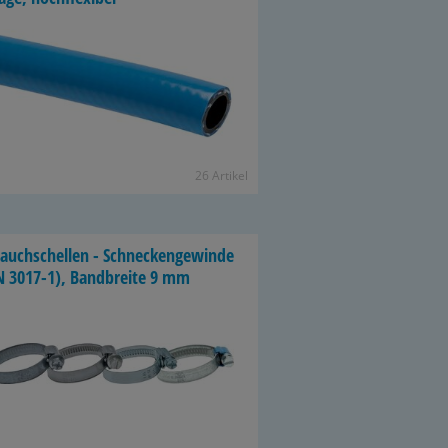
26 Ar­ti­kel
auch­schel­len - Schne­cken­ge­win­de
N 3017-​1), Band­brei­te 9 mm