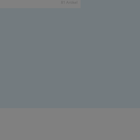
81 Ar­ti­kel