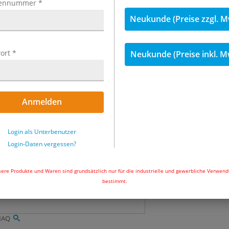
ennummer
*
Neukunde (Preise zzgl. M
295,77 €
inkl
Menge
ort
*
Neukunde (Preise inkl. M
Nicht auf Lager
Anmelden
In den Wa
Login als Unterbenutzer
Login-Daten vergessen?
ere Produkte und Waren sind grundsätzlich nur für die industrielle und gewerbliche Verwen
bestimmt.
-MAQ