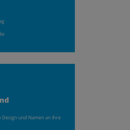
ag
de:
and
m Design und Namen an Ihre