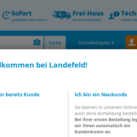
Sofort
Frei-Haus
Tech
LIEFERBAR ÜBER NACHT
DEUTSCHLANDWEIT
DURCH UN
Suche
Schnelleingabe
lkommen bei Landefeld!
115700
Normalnebel-Öler
bin bereits Kunde
Ich bin ein Neukunde
Sie können in unserem Onlin
5700
auch ohne Anmeldung bestell
Bei Ihrer ersten Bestellung le
wir Ihnen automatisch ein
Kundenkonto an.
inkl. MwSt.