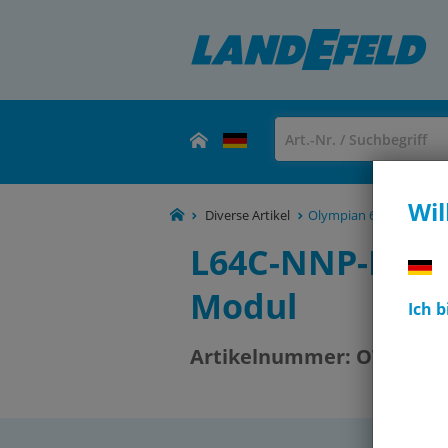
Wil
Diverse Artikel
Olympian 64
OT-IMI
L64C-NNP-MAQ 
Modul
Ich 
Artikelnummer:
OT-IMI11