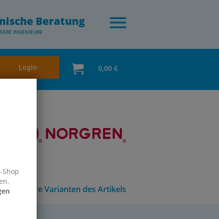
nische Beratung
SERE INGENIEURE
Login
0,00 €
e-Shop
en.
Andere Varianten des Artikels
gen