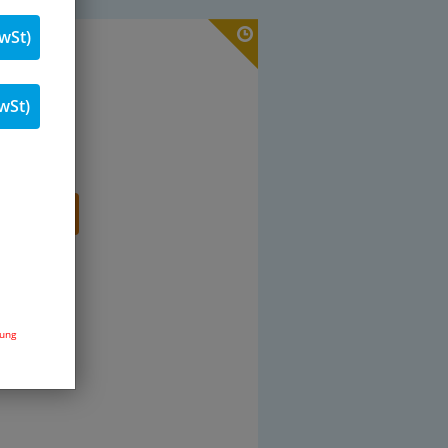
wSt)
. 19 % MwSt.
Stk.
wSt)
renkorb
dung