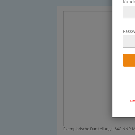
Kund
Passw
Uns
Exemplarische Darstellung: L64C-NNP