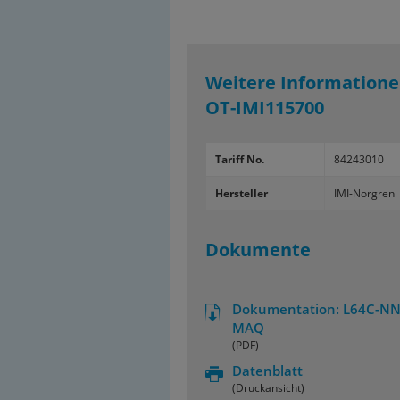
Weitere Informatione
OT-IMI115700
Tariff No.
84243010
Hersteller
IMI-Norgren
Dokumente
Dokumentation: L64C-NN
MAQ
(PDF)
Datenblatt
(Druckansicht)