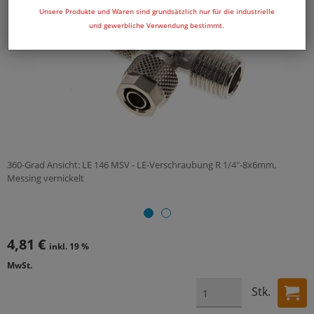
Unsere Produkte und Waren sind grundsätzlich nur für die industrielle
und gewerbliche Verwendung bestimmt.
360-Grad Ansicht: LE 146 MSV - LE-Verschraubung R 1/4"-8x6mm,
Messing vernickelt
4,81 €
inkl. 19 %
MwSt.
Stk.