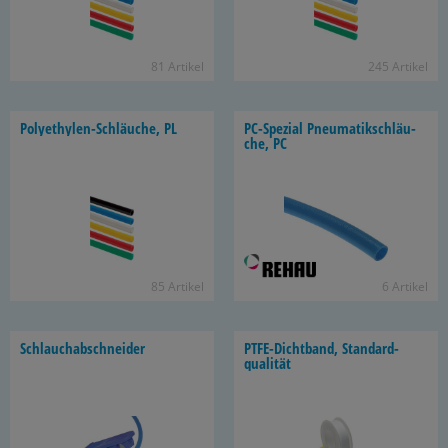
81 Ar­ti­kel
245 Ar­ti­kel
Polyethylen-​Schläuche, PL
PC-​Spezial Pneu­ma­tik­schläu­
che, PC
85 Ar­ti­kel
6 Ar­ti­kel
Schlauch­ab­schnei­der
PTFE-​Dichtband, Stan­dard­
qua­li­tät