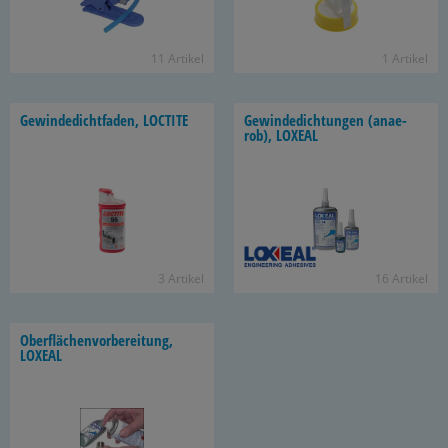
11 Ar­ti­kel
1 Ar­ti­kel
Ge­win­de­dicht­fa­den, LOC­TI­TE
Ge­win­de­dich­tun­gen (an­ae­
rob), LO­XE­AL
3 Ar­ti­kel
16 Ar­ti­kel
Ober­flä­chen­vor­be­rei­tung,
LO­XE­AL