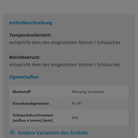
Artikelbeschreibung
Temperaturbereich:
entspricht dem des eingesetzten Rohres / Schlauches
Betriebsdruck:
entspricht dem des eingesetzten Rohres / Schlauches
Eigenschaften
Werk­stoff
Mes­sing ver­ni­ckelt
Ein­schraub­ge­win­de
R 1/4"
Schlauch­durch­mes­ser
8x6
(außen x innen) [mm]
Andere Varianten des Artikels