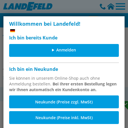
Willkommen bei Landefeld!
LE-Verschraubungen, konisches Gewinde, CK
Ich bin bereits Kunde
LE-Verschraubung R 1/4"-8x6mm,
Anmelden
Messing vernickelt
Artikelnummer:
LE 146 MSV
Ich bin ein Neukunde
Andere Varianten des Artikels
Sie können in unserem Online-Shop auch ohne
Anmeldung bestellen.
Bei Ihrer ersten Bestellung legen
wir Ihnen automatisch ein Kundenkonto an.
MwSt.
Neukunde (Preise zzgl. MwSt)
Neukunde (Preise inkl. MwSt)