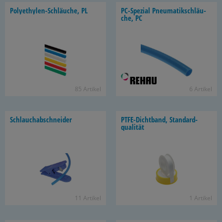
Polyethylen-​Schläuche, PL
PC-​Spezial Pneu­ma­tik­schläu­
che, PC
85 Ar­ti­kel
6 Ar­ti­kel
Schlauch­ab­schnei­der
PTFE-​Dichtband, Stan­dard­
qua­li­tät
11 Ar­ti­kel
1 Ar­ti­kel