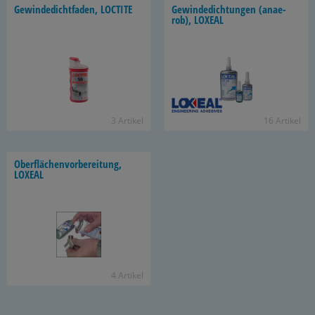
Ge­win­de­dicht­fa­den, LOC­TI­TE
Ge­win­de­dich­tun­gen (an­ae­
rob), LO­XE­AL
3 Ar­ti­kel
16 Ar­ti­kel
Ober­flä­chen­vor­be­rei­tung,
LO­XE­AL
4 Ar­ti­kel