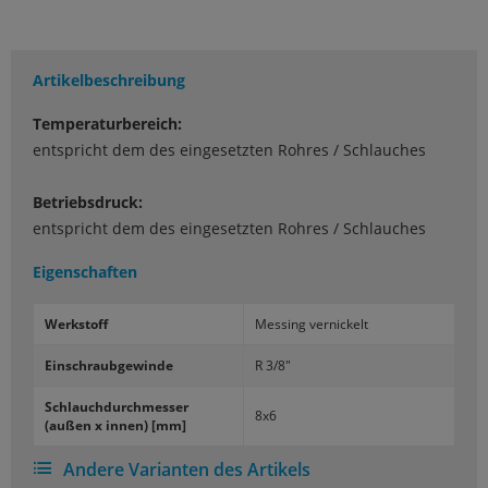
Artikelbeschreibung
Temperaturbereich:
entspricht dem des eingesetzten Rohres / Schlauches
Betriebsdruck:
entspricht dem des eingesetzten Rohres / Schlauches
Eigenschaften
Werk­stoff
Mes­sing ver­ni­ckelt
Ein­schraub­ge­win­de
R 3/8"
Schlauch­durch­mes­ser
8x6
(außen x innen) [mm]
Andere Varianten des Artikels