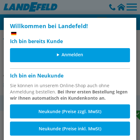
Willkommen bei Landefeld!
LE-Verschraubungen, konisches Gewinde, CK
Ich bin bereits Kunde
LE-Verschraubung R 3/8"-8x6mm,
Anmelden
Messing vernickelt
Artikelnummer:
LE 386 MSV
Ich bin ein Neukunde
Andere Varianten des Artikels
Sie können in unserem Online-Shop auch ohne
Anmeldung bestellen.
Bei Ihrer ersten Bestellung legen
wir Ihnen automatisch ein Kundenkonto an.
MwSt.
Neukunde (Preise zzgl. MwSt)
Neukunde (Preise inkl. MwSt)