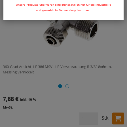
Unsere Produkte und Waren sind grundsätzlich nur für die industrielle
und gewerbliche Verwendung bestimmt.
360-Grad Ansicht: LE 386 MSV - LE-Verschraubung R 3/8"-8x6mm,
Messing vernickelt
7,88 €
inkl. 19 %
MwSt.
Stk.