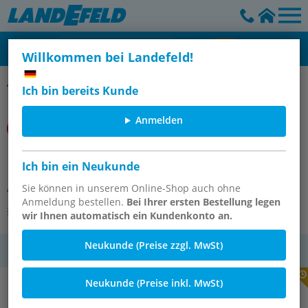
Willkommen bei Landefeld!
Magnetschalter
Ich bin bereits Kunde
Anmelden
M/50/EAP/5U M-Schalter
Ich bin ein Neukunde
Artikelnummer:
Sie können in unserem Online-Shop auch ohne
OT-IMI056851
Anmeldung bestellen.
Bei Ihrer ersten Bestellung legen
Andere Varianten des Artikels
wir Ihnen automatisch ein Kundenkonto an.
Neukunde (Preise zzgl. MwSt)
MwSt.
Neukunde (Preise inkl. MwSt)