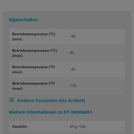
Eigenschaften
Be­triebs­tem­pe­ra­tur (°C)
-40
(min)
Be­triebs­tem­pe­rea­tur (°C)
80
(max)
Be­triebs­tem­pe­ra­tur (°F)
-40
(min)
Be­triebs­tem­pe­ra­tur (°F)
176
(max)
Andere Varianten des Artikels
Weitere Informationen zu
OT-IMI056851
Gewicht
65 g / Stk.