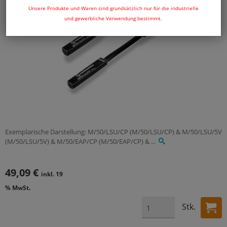
Unsere Produkte und Waren sind grundsätzlich nur für die industrielle
und gewerbliche Verwendung bestimmt.
Exemplarische Darstellung: M/50/LSU/CP (M/50/LSU/CP) & M/50/LSU/5V
(M/50/LSU/5V) & M/50/EAP/CP (M/50/EAP/CP) & ...
49,09 €
inkl. 19
% MwSt.
Stk.