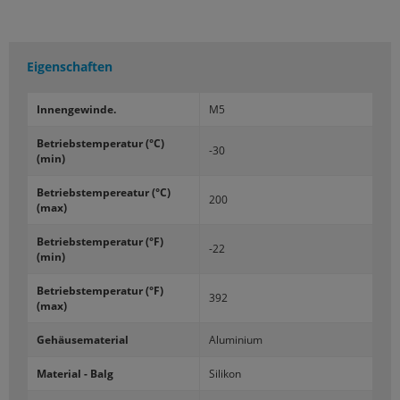
Eigenschaften
In­nen­ge­win­de.
M5
Be­triebs­tem­pe­ra­tur (°C)
-30
(min)
Be­triebs­tem­pe­rea­tur (°C)
200
(max)
Be­triebs­tem­pe­ra­tur (°F)
-22
(min)
Be­triebs­tem­pe­ra­tur (°F)
392
(max)
Ge­häu­se­ma­te­ri­al
Alu­mi­ni­um
Ma­te­ri­al - Balg
Si­li­kon