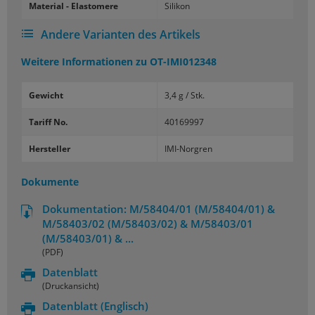
Ma­te­ri­al - Elas­to­me­re
Si­li­kon
Andere Varianten des Artikels
Weitere Informationen zu
OT-IMI012348
Gewicht
3,4 g / Stk.
Tariff No.
40169997
Hersteller
IMI-Norgren
Dokumente
Dokumentation: M/58404/01 (M/58404/01) &
M/58403/02 (M/58403/02) & M/58403/01
(M/58403/01) & ...
(PDF)
Datenblatt
(Druckansicht)
Datenblatt
(Englisch)