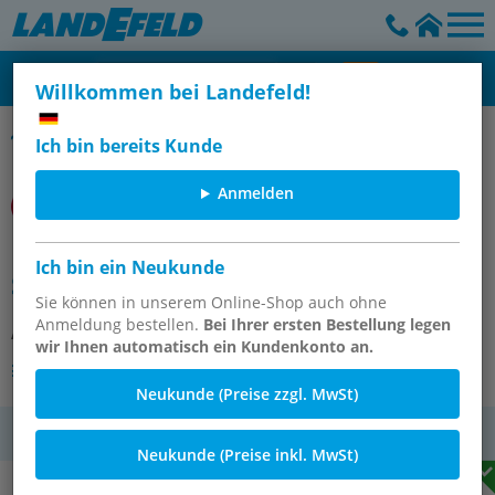
Willkommen bei Landefeld!
Vakuum Flach- und Balgsaugnäpfe
Ich bin bereits Kunde
Anmelden
M/58403/02 Balg-Saugnapf 10
Ich bin ein Neukunde
Silikon
Sie können in unserem Online-Shop auch ohne
Anmeldung bestellen.
Bei Ihrer ersten Bestellung legen
Artikelnummer:
OT-IMI012348
wir Ihnen automatisch ein Kundenkonto an.
Andere Varianten des Artikels
Neukunde (Preise zzgl. MwSt)
MwSt.
Neukunde (Preise inkl. MwSt)