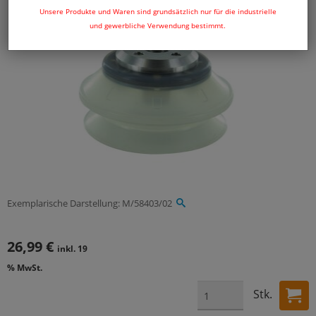
Unsere Produkte und Waren sind grundsätzlich nur für die industrielle
und gewerbliche Verwendung bestimmt.
Exemplarische Darstellung: M/58403/02
26,99 €
inkl. 19
% MwSt.
Stk.