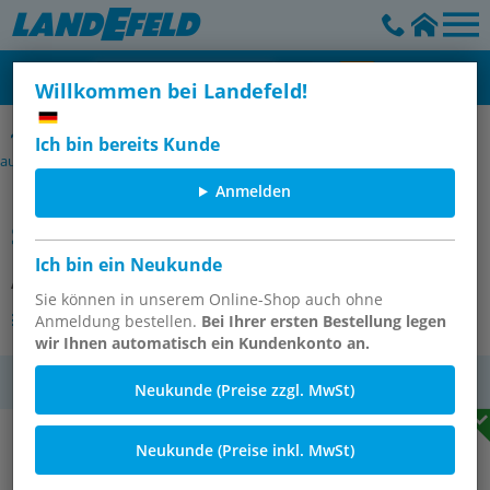
Willkommen bei Landefeld!
Manometerverschraubungen mit Dichtkegel (zum Aufschrauben
Ich bin bereits Kunde
auf eine Verschraubung)
Anmelden
Manometer-Schneidringverschr. 10
S-G 1/2", 1.4571
Ich bin ein Neukunde
Artikelnummer:
MAVE 10 SR ES
Sie können in unserem Online-Shop auch ohne
Andere Varianten des Artikels
Anmeldung bestellen.
Bei Ihrer ersten Bestellung legen
wir Ihnen automatisch ein Kundenkonto an.
MwSt.
Neukunde (Preise zzgl. MwSt)
Neukunde (Preise inkl. MwSt)