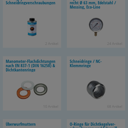
Schneidringverschraubungen
recht Ø 63 mm, Edel­stahl /
Mes­sing, Eco-​Line
2 Ar­ti­kel
24 Ar­ti­kel
Manometer-​Flachdichtungen
Schneid­rin­ge / NC-​
nach EN 837-1 (DIN 16258) &
Klemmringe
Dicht­kan­ten­rin­ge
10 Ar­ti­kel
68 Ar­ti­kel
Über­wurf­mut­tern
O-​Ringe für Dicht­ke­gel­ver­