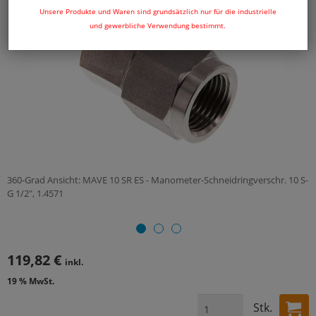
Unsere Produkte und Waren sind grundsätzlich nur für die industrielle
und gewerbliche Verwendung bestimmt.
360-Grad Ansicht: MAVE 10 SR ES - Manometer-Schneidringverschr. 10 S-
G 1/2", 1.4571
119,82 €
inkl.
19 % MwSt.
Stk.