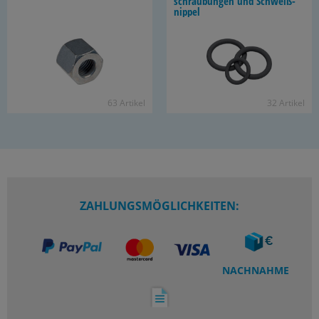
schrau­bun­gen und Schweiß­
nip­pel
63 Ar­ti­kel
32 Ar­ti­kel
ZAHLUNGSMÖGLICHKEITEN:
NACHNAHME