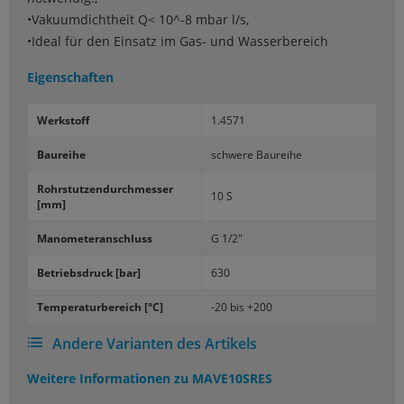
•Vakuumdichtheit Q< 10^-8 mbar l/s,
•Ideal für den Einsatz im Gas- und Wasserbereich
Eigenschaften
Werk­stoff
1.4571
Bau­rei­he
schwe­re Bau­rei­he
Rohr­stut­zen­durch­mes­ser
10 S
[mm]
Ma­no­me­ter­an­schluss
G 1/2"
Be­triebs­druck [bar]
630
Tem­pe­ra­tur­be­reich [°C]
-20 bis +200
Andere Varianten des Artikels
Weitere Informationen zu
MAVE10SRES