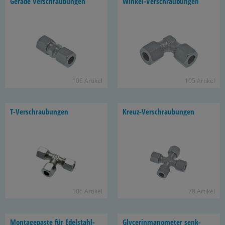
Ge­ra­de Ver­schrau­bun­gen
Winkel-​Verschraubungen
106 Ar­ti­kel
105 Ar­ti­kel
T-​Verschraubungen
Kreuz-​Verschraubungen
106 Ar­ti­kel
78 Ar­ti­kel
Mon­ta­ge­pas­te für Edelstahl-​
Gly­ce­rin­ma­no­me­ter senk­