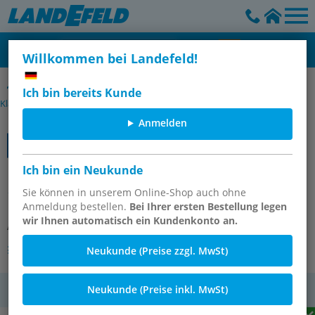
Willkommen bei Landefeld!
Manometer senkrecht Ø 100 mm, Edelstahl / Messing - Robust,
Ich bin bereits Kunde
Klasse 1
Anmelden
Ich bin ein Neukunde
Manometer senkrecht (CrNi/Ms),
100mm, -1 bis 5 bar
Sie können in unserem Online-Shop auch ohne
Anmeldung bestellen.
Bei Ihrer ersten Bestellung legen
wir Ihnen automatisch ein Kundenkonto an.
Artikelnummer:
MS -15100 CR
Andere Varianten des Artikels
Neukunde (Preise zzgl. MwSt)
Neukunde (Preise inkl. MwSt)
MwSt.