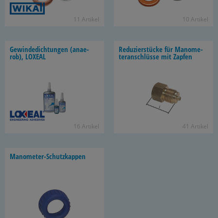
11 Ar­ti­kel
10 Ar­ti­kel
Ge­win­de­dich­tun­gen (an­ae­
Re­du­zier­stü­cke für Ma­no­me­
rob), LO­XE­AL
ter­an­schlüs­se mit Zap­fen
16 Ar­ti­kel
41 Ar­ti­kel
Manometer-​Schutzkappen