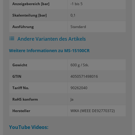
An­zei­ge­be­reich [bar]
-1 bis 5
Ska­len­tei­lung [bar]
0,1
Aus­füh­rung
Stan­dard
Andere Varianten des Artikels
Weitere Informationen zu
MS-15100CR
Gewicht
600 g / Stk.
GTIN
4050571498016
Tariff No.
90262040
RoHS konform
Ja
Hersteller
WIKA (WEEE DE92770372)
YouTube Videos: