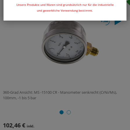
Unsere Produkte und Waren sind grundsätzlich nur für die industrielle
und gewerbliche Verwendung bestimmt.
360-Grad Ansicht: MS -15100 CR - Manometer senkrecht (CrNi/Ms),
100mm, -1 bis 5 bar
102,46 €
inkl.