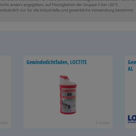
icht anders angegeben, auf Flüssigkeiten der Gruppe II bei +20°C.
dsätzlich nur für die industrielle und gewerbliche Verwendung bestimmt.
Ge­win­de­dicht­fa­den, LOC­TI­TE
Ge­w
AL
­ti­kel
3 Ar­ti­kel