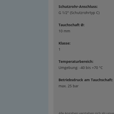
Schutzrohr-Anschluss:
G 1/2" (Schutzrohrtyp C)
Tauchschaft Ø:
10 mm
Klasse:
1
Temperaturbereich:
Umgebung: -40 bis +70 °C
Betriebsdruck am Tauchschaft:
max. 25 bar
Alle Angaben verstehen sich als unve