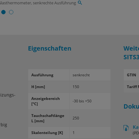
-Glasthermometer, senkrechte Ausführung
Eigenschaften
Weit
SITS
Aus­füh­rung
senk­recht
GTIN
H [mm]
150
Tariff 
eizungs-
An­zei­ge­be­reich
-30 bis +50
[°C]
Dok
Tauch­schaft­län­ge
250
L [mm]
rbig
Ka
Ska­len­tei­lung [K]
1
(PD