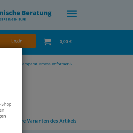
nische Beratung
SERE INGENIEURE
Login
0,00 €
urschalter, Temperaturmessumformer &
e-Shop
en.
gen
Andere Varianten des Artikels