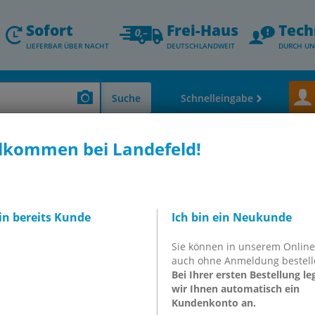
Sofort
Frei-Haus
Tech
LIEFERBAR ÜBER NACHT
DEUTSCHLANDWEIT
DURCH UN
Suche
Schnelleingabe
lkommen bei Landefeld!
 Thermometer - Durchfluss- & Füllstandsmessung
Thermometer, Temperat
r, Klasse 1,0
SITS 35150250
rmometer (150mm)
bin bereits Kunde
Ich bin ein Neukunde
bis +50°C/250mm
Sie können in unserem Onlin
auch ohne Anmeldung bestell
50250
Bei Ihrer ersten Bestellung le
wir Ihnen automatisch ein
Kundenkonto an.