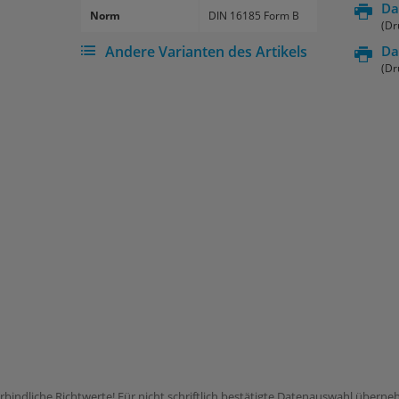
Da
Norm
DIN 16185 Form B
(Dr
Andere Varianten des Artikels
Da
(Dr
rbindliche Richtwerte! Für nicht schriftlich bestätigte Datenauswahl übern