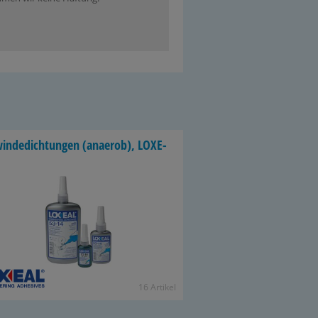
in­de­dich­tun­gen (an­ae­rob), LO­XE­
16 Ar­ti­kel