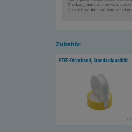
Druckangaben beziehen sich, soweit n
Unsere Produkte und Waren sind grun
Zubehör
PTFE-​Dichtband, Stan­dard­qua­li­tät
1 Ar