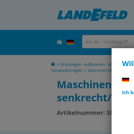
Wil
Druckregler - Aufbereiten - Manometer -
Temperaturregler
Maschinen-Glasthermomete
Maschinenthe
Ich 
senkrecht/-30 
Artikelnummer:
SITS 351