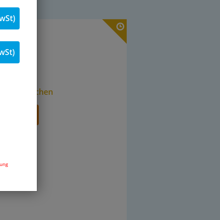
wSt)
. 19 % MwSt.
wSt)
Stk.
r in ⌀ 5 Wochen
renkorb
dung