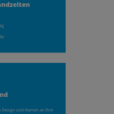
andzeiten
ag
de:
and
m Design und Namen an Ihre