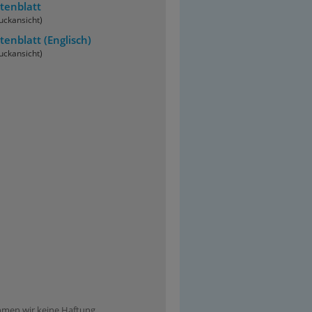
tenblatt
uckansicht)
tenblatt
(Englisch)
uckansicht)
ehmen wir keine Haftung.