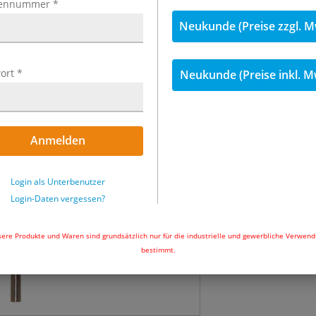
ennummer
*
inkl. MwSt.
Neukunde (Preise zzgl. M
144,72 €
inkl
ort
*
Neukunde (Preise inkl. M
Menge
wieder lieferba
Anmelden
In den Wa
Login als Unterbenutzer
Login-Daten vergessen?
ere Produkte und Waren sind grundsätzlich nur für die industrielle und gewerbliche Verwen
bestimmt.