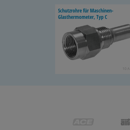
Schutz­roh­re für Maschinen-​
Glasthermometer, Typ C
10 Ar