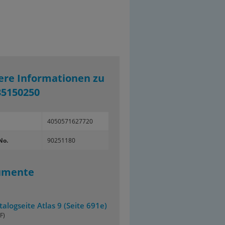
ere Informationen zu
35150250
4050571627720
No.
90251180
umente
talogseite Atlas 9 (Seite 691e)
F)