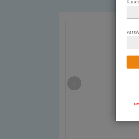
Kund
Passw
Uns