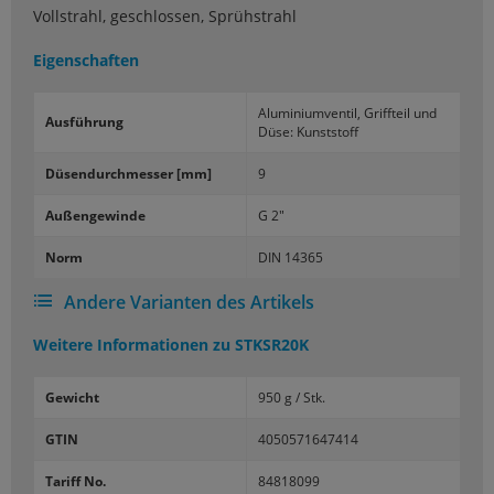
Vollstrahl, geschlossen, Sprühstrahl
Eigenschaften
Alu­mi­ni­um­ven­til, Griff­teil und
Aus­füh­rung
Düse: Kunst­stoff
Dü­sen­durch­mes­ser [mm]
9
Au­ßen­ge­win­de
G 2"
Norm
DIN 14365
Andere Varianten des Artikels
Weitere Informationen zu
STKSR20K
Gewicht
950 g / Stk.
GTIN
4050571647414
Tariff No.
84818099