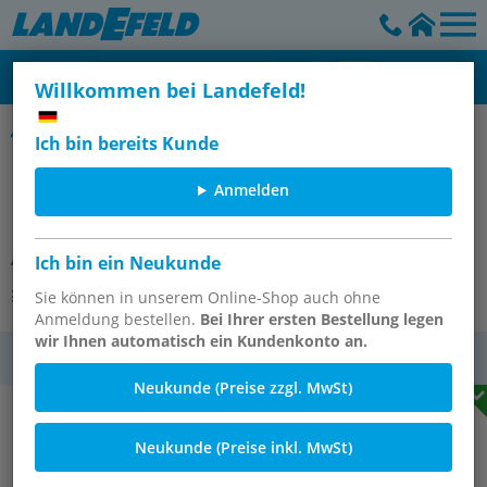
Willkommen bei Landefeld!
Mehrzweckstrahlrohre mit Gewindeanschluss, DIN 14365
Ich bin bereits Kunde
Mehrzweckstrahlrohr, G 2" AG,
Anmelden
Düse 9mm
Artikelnummer:
STKSR 20 K
Ich bin ein Neukunde
Andere Varianten des Artikels
Sie können in unserem Online-Shop auch ohne
Anmeldung bestellen.
Bei Ihrer ersten Bestellung legen
wir Ihnen automatisch ein Kundenkonto an.
MwSt.
Neukunde (Preise zzgl. MwSt)
Neukunde (Preise inkl. MwSt)