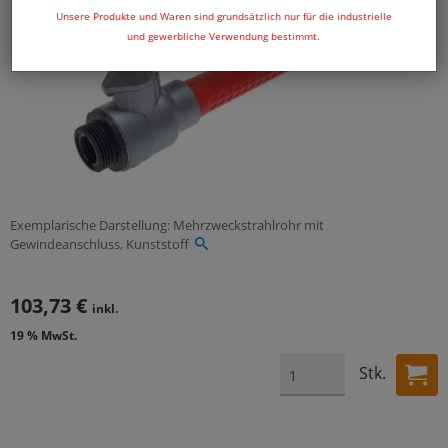
Unsere Produkte und Waren sind grundsätzlich nur für die industrielle
und gewerbliche Verwendung bestimmt.
Exemplarische Darstellung: Mehrzweckstrahlrohr mit
Gewindeanschluss, Kunststoff
103,73 €
inkl.
19 % MwSt.
Stk.