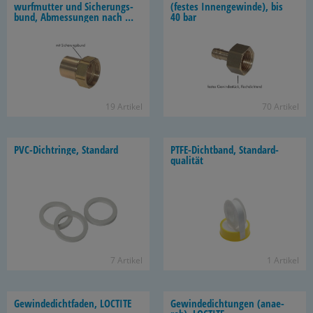
wurf­mut­ter und Si­che­rungs­
(fes­tes In­nen­ge­win­de), bis
bund, Ab­mes­sun­gen nach EN
40 bar
14420-​5 (DIN 2817)
19 Ar­ti­kel
70 Ar­ti­kel
PVC-​Dichtringe, Stan­dard
PTFE-​Dichtband, Stan­dard­
qua­li­tät
7 Ar­ti­kel
1 Ar­ti­kel
Ge­win­de­dicht­fa­den, LOC­TI­TE
Ge­win­de­dich­tun­gen (an­ae­