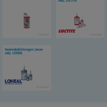
rob), LOC­TI­TE
3 Ar­ti­kel
13 Ar­ti­kel
Ge­win­de­dich­tun­gen (an­ae­
rob), LO­XE­AL
16 Ar­ti­kel