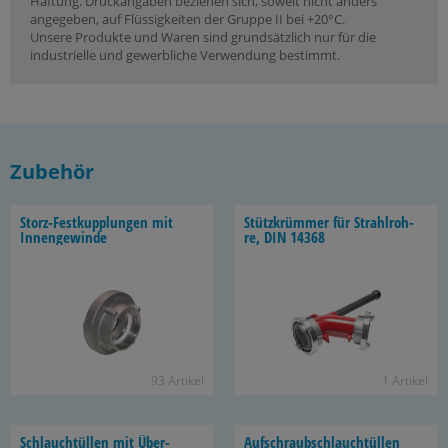
Haftung. Druckangaben beziehen sich, soweit nicht anders
angegeben, auf Flüssigkeiten der Gruppe II bei +20°C.
Unsere Produkte und Waren sind grundsätzlich nur für die
industrielle und gewerbliche Verwendung bestimmt.
Zubehör
Storz-​Festkupplungen mit
Stütz­krüm­mer für Strahl­roh­
In­nen­ge­win­de
re, DIN 14368
93 Ar­ti­kel
1 Ar­ti­kel
Schlauch­tül­len mit Über­
Auf­schraub­schlauch­tül­len