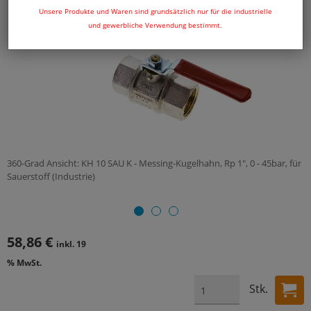
Unsere Produkte und Waren sind grundsätzlich nur für die industrielle
und gewerbliche Verwendung bestimmt.
360-Grad Ansicht: KH 10 SAU K - Messing-Kugelhahn, Rp 1", 0 - 45bar, für
Sauerstoff (Industrie)
58,86 €
inkl. 19
% MwSt.
Stk.