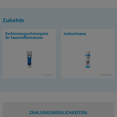
Zubehör
Hoch­leis­tungs­schmier­pas­te
Leck­such­spray
für Sauer­stoff­ar­ma­tu­ren
1 Ar­ti­kel
2 Ar­ti­kel
ZAHLUNGSMÖGLICHKEITEN: