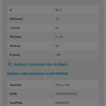
G
Rp 1"
DN [mm]
25
L [mm]
81
PN [bar]
0 - 45
H [mm]
53
R [mm]
100
Andere Varianten des Artikels
Weitere Informationen zu
KH10SAUK
Gewicht
550 g / Stk.
GTIN
4050571916183
Tariff No.
84818099