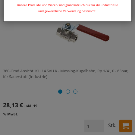
Unsere Produkte und Waren sind grundsätzlich nur für die industrielle
und gewerbliche Verwendung bestimmt.
360-Grad Ansicht: KH 14 SAU K - Messing-Kugelhahn, Rp 1/4", 0 - 63bar,
für Sauerstoff (Industrie)
28,13 €
inkl. 19
% MwSt.
Stk.