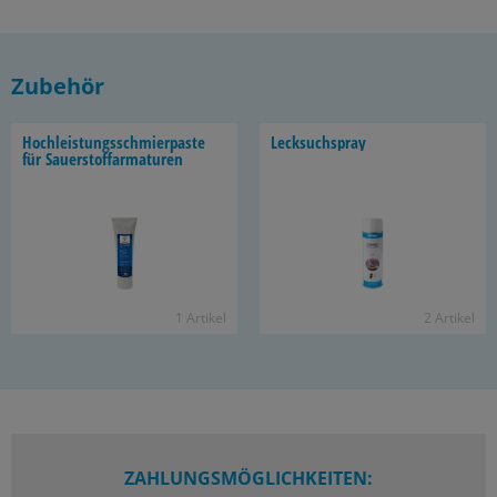
Zubehör
Hoch­leis­tungs­schmier­pas­te
Leck­such­spray
für Sauer­stoff­ar­ma­tu­ren
1 Ar­ti­kel
2 Ar­ti­kel
ZAHLUNGSMÖGLICHKEITEN: