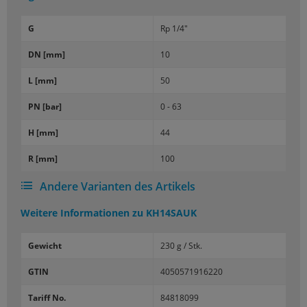
G
Rp 1/4"
DN [mm]
10
L [mm]
50
PN [bar]
0 - 63
H [mm]
44
R [mm]
100
Andere Varianten des Artikels
Weitere Informationen zu
KH14SAUK
Gewicht
230 g / Stk.
GTIN
4050571916220
Tariff No.
84818099