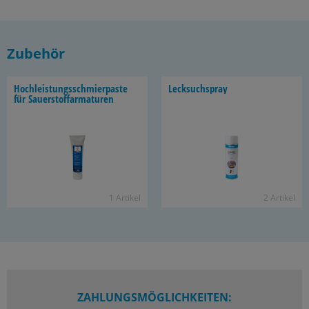
Zubehör
Hoch­leis­tungs­schmier­pas­te
Leck­such­spray
für Sauer­stoff­ar­ma­tu­ren
1 Ar­ti­kel
2 Ar­ti­kel
ZAHLUNGSMÖGLICHKEITEN: