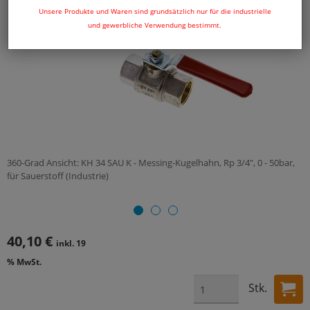
Unsere Produkte und Waren sind grundsätzlich nur für die industrielle
und gewerbliche Verwendung bestimmt.
360-Grad Ansicht: KH 34 SAU K - Messing-Kugelhahn, Rp 3/4", 0 - 50bar,
für Sauerstoff (Industrie)
40,10 €
inkl. 19
% MwSt.
Stk.