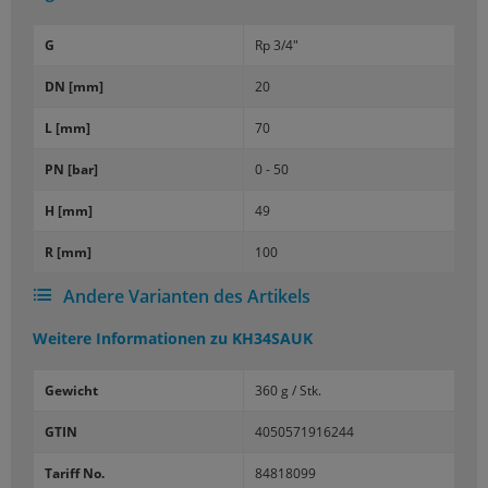
G
Rp 3/4"
DN [mm]
20
L [mm]
70
PN [bar]
0 - 50
H [mm]
49
R [mm]
100
Andere Varianten des Artikels
Weitere Informationen zu
KH34SAUK
Gewicht
360 g / Stk.
GTIN
4050571916244
Tariff No.
84818099