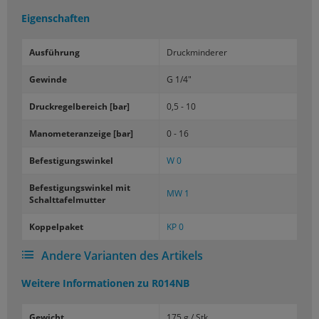
Eigenschaften
Aus­füh­rung
Druck­min­de­rer
Ge­win­de
G 1/4"
Druck­re­gel­be­reich [bar]
0,5 - 10
Ma­no­me­ter­an­zei­ge [bar]
0 - 16
Be­fes­ti­gungs­win­kel
W 0
Be­fes­ti­gungs­win­kel mit
MW 1
Schalt­ta­fel­mut­ter
Kop­pel­pa­ket
KP 0
Andere Varianten des Artikels
Weitere Informationen zu
R014NB
Gewicht
175 g / Stk.