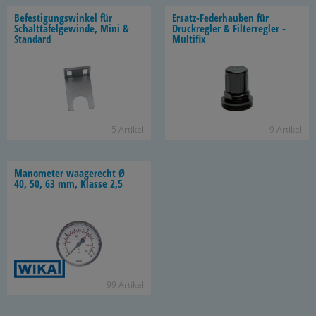
Be­fes­ti­gungs­win­kel für
Ersatz-​Federhauben für
Schalt­ta­fel­ge­win­de, Mini &
Druck­reg­ler & Fil­ter­reg­ler -
Stan­dard
Mul­ti­fix
5 Ar­ti­kel
9 Ar­ti­kel
Ma­no­me­ter waa­ge­recht Ø
40, 50, 63 mm, Klas­se 2,5
99 Ar­ti­kel