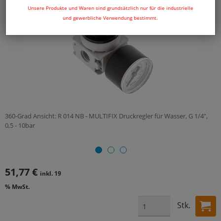
Unsere Produkte und Waren sind grundsätzlich nur für die industrielle
und gewerbliche Verwendung bestimmt.
360-Grad Ansicht: R 014 NB - MULTIFIX Druckregler für Wasser, G 1/4",
0,5 - 10bar
51,77 €
inkl. 19
% MwSt.
Stk.