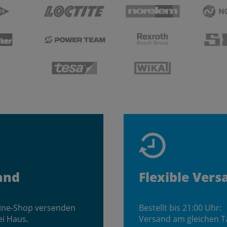
and
Flexible Vers
line-Shop versenden
Bestellt bis 21:00 Uhr:
ei Haus.
Versand am gleichen T