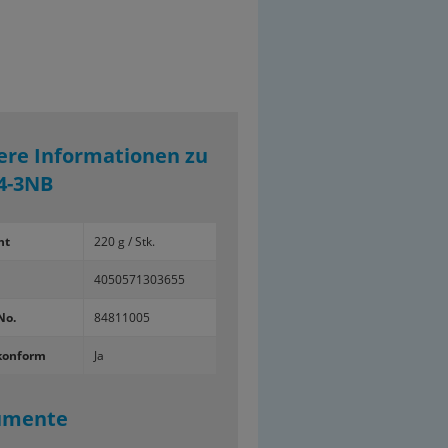
ere Informationen zu
4-3NB
ht
220 g / Stk.
4050571303655
No.
84811005
konform
Ja
umente