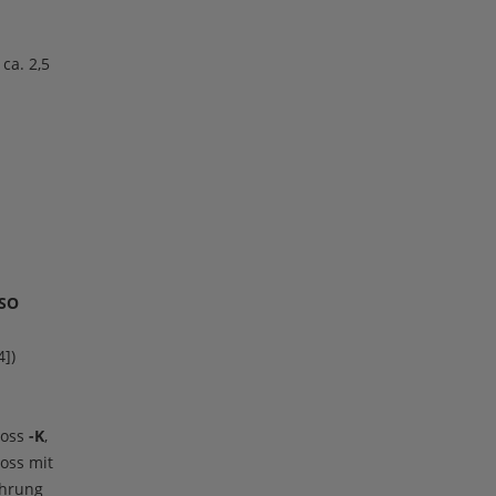
ca. 2,5
ISO
4])
loss
-K
,
oss mit
ührung