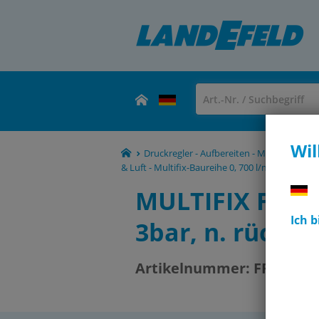
Wil
Druckregler - Aufbereiten - Manometer -
& Luft - Multifix-Baureihe 0, 700 l/min**
FR 
MULTIFIX Filterr
Ich 
3bar, n. rücks
Artikelnummer:
FR 014-3