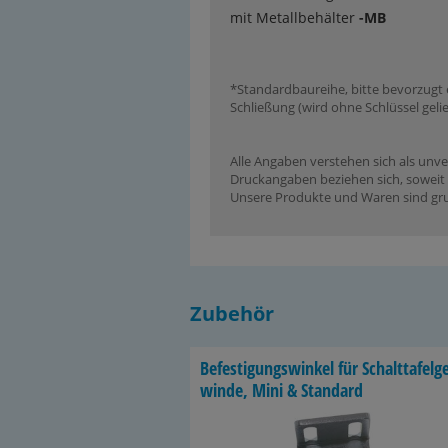
mit Metallbehälter
-MB
*Standardbaureihe, bitte bevorzugt 
Schließung (wird ohne Schlüssel gelie
Alle Angaben verstehen sich als unve
Druckangaben beziehen sich, soweit n
Unsere Produkte und Waren sind grun
Zubehör
Be­fes­ti­gungs­win­kel für Schalt­ta­fel­g
win­de, Mini & Stan­dard