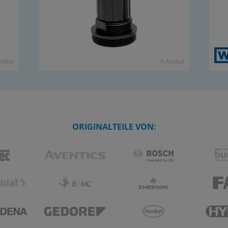
­ti­kel
9 Ar­ti­kel
ORIGINALTEILE VON: