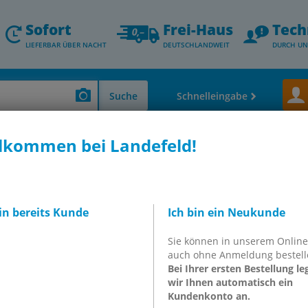
Sofort
Frei-Haus
Tech
LIEFERBAR ÜBER NACHT
DEUTSCHLANDWEIT
DURCH UN
Suche
Schnelleingabe
lkommen bei Landefeld!
 Thermometer - Durchfluss- & Füllstandsmessung
Wasserdruckminderer & 
014-3 NB
egler, G 1/4", 0,1 -
bin bereits Kunde
Ich bin ein Neukunde
teuerbar
Sie können in unserem Onlin
auch ohne Anmeldung bestell
 NB
Bei Ihrer ersten Bestellung le
wir Ihnen automatisch ein
Kundenkonto an.