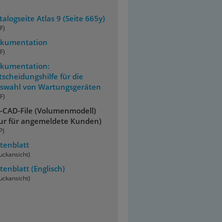
talogseite Atlas 9 (Seite 665y)
F)
kumentation
F)
kumentation:
tscheidungshilfe für die
swahl von Wartungsgeräten
F)
-CAD-File (Volumenmodell)
ur für angemeldete Kunden)
P)
tenblatt
uckansicht)
tenblatt
(Englisch)
uckansicht)