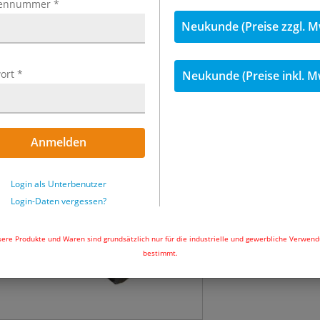
ennummer
*
inkl. MwSt.
Neukunde (Preise zzgl. M
69,25 €
inkl. 
ort
*
Neukunde (Preise inkl. M
Menge
Sofort ab Lager l
Anmelden
Uhr und wir ver
In den Wa
Login als Unterbenutzer
Login-Daten vergessen?
ere Produkte und Waren sind grundsätzlich nur für die industrielle und gewerbliche Verwen
bestimmt.