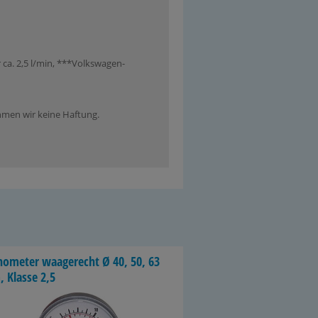
 ca. 2,5 l/min, ***Volkswagen-
ehmen wir keine Haftung.
o­me­ter waa­ge­recht Ø 40, 50, 63
 Klas­se 2,5