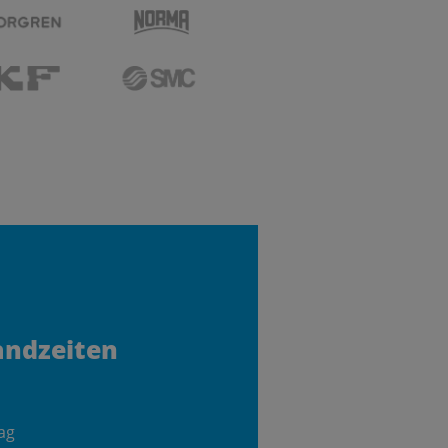
andzeiten
ag