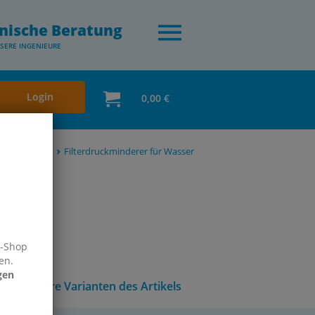
nische Beratung
SERE INGENIEURE
Login
0,00 €
Wasserfilter
Filterdruckminderer für Wasser
e-Shop
en.
gen
Andere Varianten des Artikels