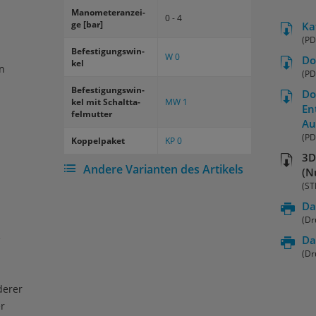
Ma­no­me­ter­an­zei­
0 - 4
ge [bar]
Ka
(PD
Be­fes­ti­gungs­win­
W 0
Do
kel
n
(PD
Be­fes­ti­gungs­win­
Do
kel mit Schalt­ta­
MW 1
En
fel­mut­ter
Au
(PD
Kop­pel­pa­ket
KP 0
3D
Andere Varianten des Artikels
(N
(ST
Da
(Dr
e
Da
(Dr
derer
r