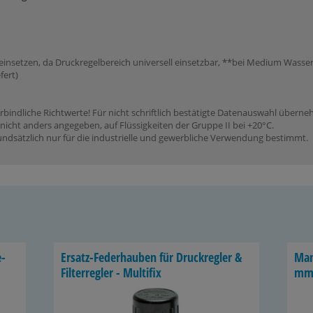
einsetzen, da Druckregelbereich universell einsetzbar, **bei Medium Wasser
fert)
rbindliche Richtwerte! Für nicht schriftlich bestätigte Datenauswahl übern
icht anders angegeben, auf Flüssigkeiten der Gruppe II bei +20°C.
dsätzlich nur für die industrielle und gewerbliche Verwendung bestimmt.
e­
Ersatz-​Federhauben für Druck­reg­ler &
Ma­n
Fil­ter­reg­ler - Mul­ti­fix
mm,