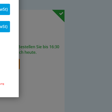
wSt)
19 % MwSt.
wSt)
Stk.
ieferbar. Bestellen Sie bis 16:30
senden noch heute.
renkorb
dung