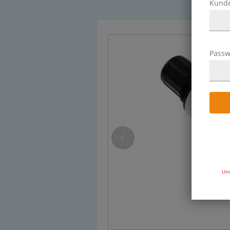
Kund
Passw
Uns