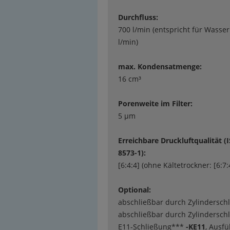
Durchfluss:
700 l/min (entspricht für Wasser 
l/min)
max. Kondensatmenge:
16 cm³
Porenweite im Filter:
5 µm
Erreichbare Druckluftqualität (
8573-1):
[6:4:4] (ohne Kältetrockner: [6:7:
Optional:
abschließbar durch Zylindersch
abschließbar durch Zylinderschl
E11-Schließung***
-KE11
, Ausf