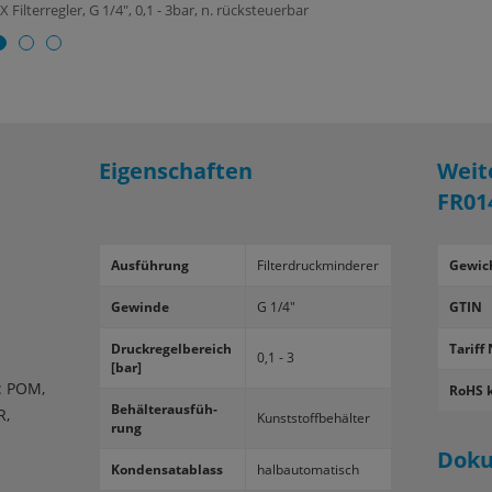
Filterregler, G 1/4", 0,1 - 3bar, n. rücksteuerbar
Eigenschaften
Weit
FR01
Aus­füh­rung
Fil­ter­druck­min­de­rer
Gewic
Ge­win­de
G 1/4"
GTIN
Druck­re­gel­be­reich
Tariff 
0,1 - 3
[bar]
: POM,
RoHS 
Be­häl­ter­aus­füh­
R,
Kunst­stoff­be­häl­ter
rung
Dok
Kon­den­sat­ab­lass
halb­au­to­ma­tisch