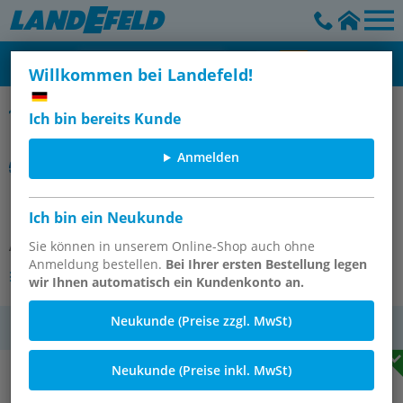
Willkommen bei Landefeld!
SMC
Ich bin bereits Kunde
Anmelden
MXQA-JS16 HUBBEGRENZUNG
Ich bin ein Neukunde
Artikelnummer:
Sie können in unserem Online-Shop auch ohne
OT-SMC177993
Anmeldung bestellen.
Bei Ihrer ersten Bestellung legen
Andere Varianten des Artikels
wir Ihnen automatisch ein Kundenkonto an.
Neukunde (Preise zzgl. MwSt)
MwSt.
Neukunde (Preise inkl. MwSt)