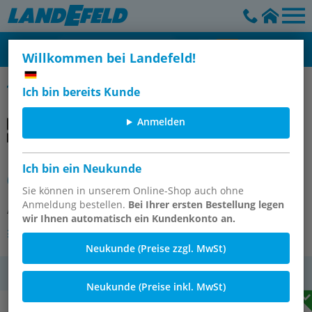
Willkommen bei Landefeld!
Tankwagen-Saug-Druckschläuche aus NBR, EN 12115
Ich bin bereits Kunde
Anmelden
NBR-Tankwagenschlauch EN12115
Ich bin ein Neukunde
63,5 (2-1/2")x79,5mm, Stahlspirale
Sie können in unserem Online-Shop auch ohne
Anmeldung bestellen.
Bei Ihrer ersten Bestellung legen
Artikelnummer:
TWSSP 63
wir Ihnen automatisch ein Kundenkonto an.
Andere Varianten des Artikels
Neukunde (Preise zzgl. MwSt)
MwSt.
Neukunde (Preise inkl. MwSt)