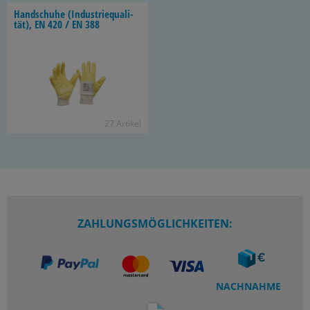
Hand­schu­he (In­dus­trie­qua­li­
tät), EN 420 / EN 388
27 Ar­ti­kel
ZAHLUNGSMÖGLICHKEITEN:
NACHNAHME