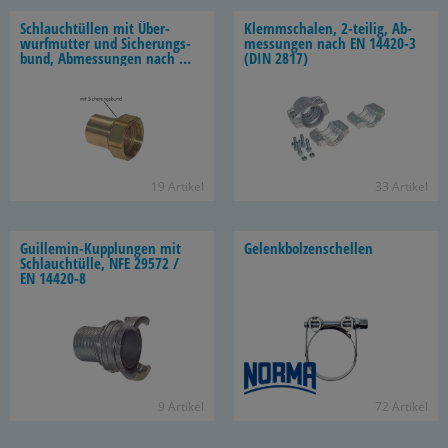
Schlauch­tül­len mit Über­
Klemm­scha­len, 2-​teilig, Ab­
wurf­mut­ter und Si­che­rungs­
mes­sun­gen nach EN 14420-​3
bund, Ab­mes­sun­gen nach EN
(DIN 2817)
14420-​5 (DIN 2817)
19 Ar­ti­kel
33 Ar­ti­kel
Guillemin-​Kupplungen mit
Ge­lenk­bol­zen­schel­len
Schlauch­tül­le, NFE 29572 /
EN 14420-​8
9 Ar­ti­kel
72 Ar­ti­kel