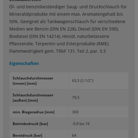
Öl- und benzinbeständiger Saug- und Druckschlauch für
Mineralölprodukte mit einem max. Aromatengehalt bis
50%. Geeignet als Tankwagenschlauch für verschiedene
Medien wie Benzin (DIN EN 228), Diesel (DIN EN 590),
Biodiesel (DIN EN 14214), Heizöl, naturbelassene
Pflanzenöle, Terpentin und Esterprodukte (RME).
Flammwidrigkeit gem. TRbF 131, Teil 2, par. 5.5
Eigenschaften
Schlauch­durch­mes­ser
63,5 (2-1/2")
(innen) [mm]
Schlauch­durch­mes­ser
79,5
(außen) [mm]
min. Bie­gera­di­us [mm]
300
Be­triebs­druck [bar]
-0,9 bis 16
Berst­druck [bar]
64