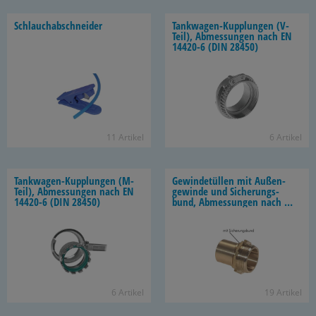
Schlauch­ab­schnei­der
Tankwagen-​Kupplungen (V-​
Teil), Ab­mes­sun­gen nach EN
14420-​6 (DIN 28450)
11 Ar­ti­kel
6 Ar­ti­kel
Tankwagen-​Kupplungen (M-​
Ge­win­de­tül­len mit Au­ßen­
Teil), Ab­mes­sun­gen nach EN
ge­win­de und Si­che­rungs­
14420-​6 (DIN 28450)
bund, Ab­mes­sun­gen nach EN
14420-​5 (DIN 2817)
6 Ar­ti­kel
19 Ar­ti­kel