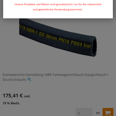
Unsere Produkte und Waren sind grundsätzlich nur für die industrielle
und gewerbliche Verwendung bestimmt.
Exemplarische Darstellung: NBR-Tankwagenschlauch (Saugschlauch /
Druckschlauch)
175,41 €
inkl.
19 % MwSt.
m