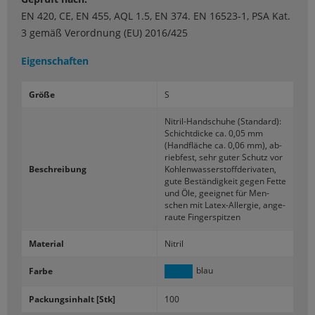
EN 420, CE, EN 455, AQL 1.5, EN 374. EN 16523-1, PSA Kat.
3 gemäß Verordnung (EU) 2016/425
Eigenschaften
Größe
S
Nitril-​Handschuhe (Stan­dard):
Schicht­di­cke ca. 0,05 mm
(Hand­flä­che ca. 0,06 mm), ab­
rieb­fest, sehr guter Schutz vor
Be­schrei­bung
Koh­len­was­ser­stoff­de­ri­va­ten,
gute Be­stän­dig­keit gegen Fette
und Öle, ge­eig­net für Men­
schen mit Latex-​Allergie, an­ge­
rau­te Fin­ger­spit­zen
Ma­te­ri­al
Ni­tril
blau
Farbe
Pa­ckungs­in­halt [Stk]
100