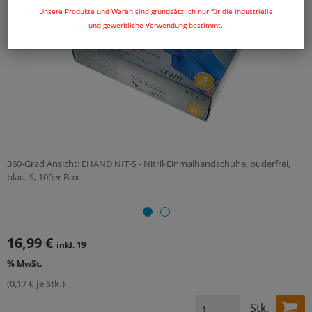
Unsere Produkte und Waren sind grundsätzlich nur für die industrielle
und gewerbliche Verwendung bestimmt.
360-Grad Ansicht: EHAND NIT-S - Nitril-Einmalhandschuhe, puderfrei,
blau, S, 100er Box
16,99 €
inkl. 19
% MwSt.
(0,17 € je Stk.)
Stk.