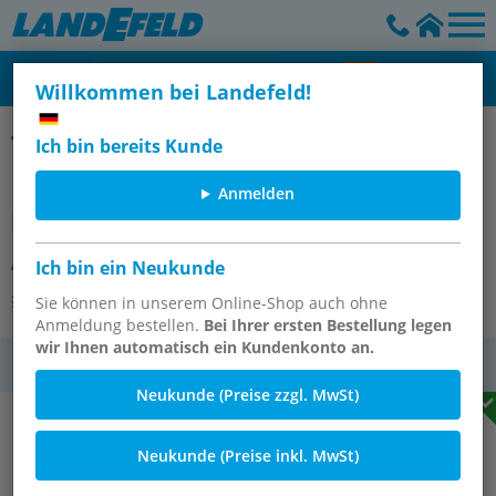
Willkommen bei Landefeld!
Latex-Einmalhandschuhe & Nitril-Einmalhandschuhe
Ich bin bereits Kunde
Nitril-Einmalhandschuhe,
Anmelden
puderfrei, blau, S, 100er Box
Artikelnummer:
EHAND NIT-S
Ich bin ein Neukunde
Andere Varianten des Artikels
Sie können in unserem Online-Shop auch ohne
Anmeldung bestellen.
Bei Ihrer ersten Bestellung legen
wir Ihnen automatisch ein Kundenkonto an.
MwSt.
Neukunde (Preise zzgl. MwSt)
Neukunde (Preise inkl. MwSt)