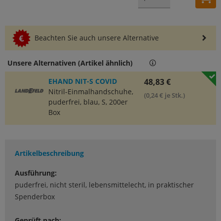
Beachten Sie auch unsere Alternative
entspricht
100 Stk.
Unsere Alternativen (Artikel ähnlich)
EHAND NIT-S COVID
48,83 €
Nitril-Einmalhandschuhe,
(0,24 € je Stk.)
puderfrei, blau, S, 200er
Box
Artikelbeschreibung
Ausführung:
puderfrei, nicht steril, lebensmittelecht, in praktischer
Spenderbox
Geprüft nach: